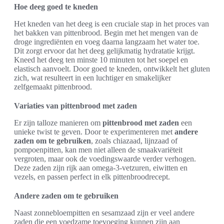
Hoe deeg goed te kneden
Het kneden van het deeg is een cruciale stap in het proces van
het bakken van pittenbrood. Begin met het mengen van de
droge ingrediënten en voeg daarna langzaam het water toe.
Dit zorgt ervoor dat het deeg gelijkmatig hydratatie krijgt.
Kneed het deeg ten minste 10 minuten tot het soepel en
elastisch aanvoelt. Door goed te kneden, ontwikkelt het gluten
zich, wat resulteert in een luchtiger en smakelijker
zelfgemaakt pittenbrood.
Variaties van pittenbrood met zaden
Er zijn talloze manieren om
pittenbrood met zaden
een
unieke twist te geven. Door te experimenteren met
andere
zaden om te gebruiken
, zoals chiazaad, lijnzaad of
pompoenpitten, kan men niet alleen de smaakvariëteit
vergroten, maar ook de voedingswaarde verder verhogen.
Deze zaden zijn rijk aan omega-3-vetzuren, eiwitten en
vezels, en passen perfect in elk pittenbroodrecept.
Andere zaden om te gebruiken
Naast zonnebloempitten en sesamzaad zijn er veel andere
zaden die een voedzame toevoeging kunnen zijn aan