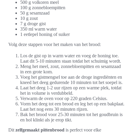
500 g volkoren meel
100 g zonnebloempitten
50 g sesamzaad
10 g zout
7 g droge gist
350 ml warm water
1 eetlepel honing of suiker
Volg deze stappen voor het maken van het brood:
Los de gist op in warm water en voeg de honing toe.
Laat dit 5-10 minuten staan totdat het schuimig wordt.
Meng het meel, zout, zonnebloempitten en sesamzaad
in een grote kom.
Voeg het gistmengsel toe aan de droge ingrediënten en
kneed het deeg gedurende 10 minuten tot het soepel is.
Laat het deeg 1-2 uur rijzen op een warme plek, totdat
het in volume is verdubbeld.
Verwarm de oven voor op 220 graden Celsius.
Vorm het deeg tot een brood en leg het op een bakplaat.
Laat het nog eens 30 minuten rijzen.
Bak het brood voor 25-30 minuten tot het goudbruin is
en hol klinkt als je erop tikt.
Dit
zelfgemaakt pittenbrood
is perfect voor elke