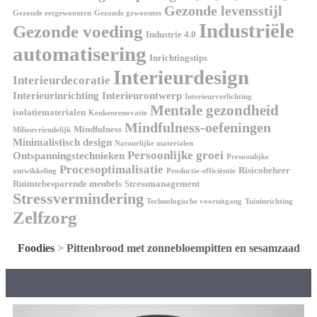
Gezonde levensstijl
Gezonde eetgewoonten
Gezonde gewoontes
Industriële
Gezonde voeding
Industrie 4.0
automatisering
Inrichtingstips
Interieurdesign
Interieurdecoratie
Interieurinrichting
Interieurontwerp
Interieurverlichting
Mentale gezondheid
isolatiematerialen
Keukenrenovatie
Mindfulness-oefeningen
Mindfulness
Milieuvriendelijk
Minimalistisch design
Natuurlijke materialen
Persoonlijke groei
Ontspanningstechnieken
Persoonlijke
Procesoptimalisatie
Risicobeheer
ontwikkeling
Productie-efficiëntie
Ruimtebesparende meubels
Stressmanagement
Stressvermindering
Technologische vooruitgang
Tuininrichting
Zelfzorg
Foodies
>
Pittenbrood met zonnebloempitten en sesamzaad