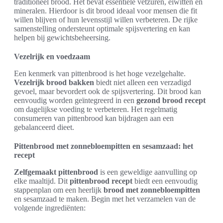
traditioneel brood. Het bevat essentiële vetzuren, eiwitten en
mineralen. Hierdoor is dit brood ideaal voor mensen die fit
willen blijven of hun levensstijl willen verbeteren. De rijke
samenstelling ondersteunt optimale spijsvertering en kan
helpen bij gewichtsbeheersing.
Vezelrijk en voedzaam
Een kenmerk van pittenbrood is het hoge vezelgehalte.
Vezelrijk brood bakken
biedt niet alleen een verzadigd
gevoel, maar bevordert ook de spijsvertering. Dit brood kan
eenvoudig worden geïntegreerd in een
gezond brood recept
om dagelijkse voeding te verbeteren. Het regelmatig
consumeren van pittenbrood kan bijdragen aan een
gebalanceerd dieet.
Pittenbrood met zonnebloempitten en sesamzaad: het
recept
Zelfgemaakt pittenbrood
is een geweldige aanvulling op
elke maaltijd. Dit
pittenbrood recept
biedt een eenvoudig
stappenplan om een heerlijk
brood met zonnebloempitten
en sesamzaad te maken. Begin met het verzamelen van de
volgende ingrediënten: