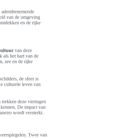
an adembenemende
nheid van de omgeving
ontdekken en de rijke
cultuur
van deze
 als het hart van de
 zee en de rijke
childers, de sfeer is
e culturele leven van
s trekken deze vieringen
n kennen. De impact van
aneiro wordt versterkt.
 weerspiegelen. Twee van