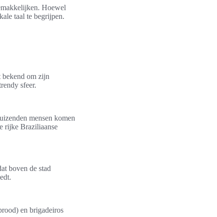
rgemakkelijken. Hoewel
le taal te begrijpen.
t bekend om zijn
rendy sfeer.
d. Duizenden mensen komen
e rijke Braziliaanse
dat boven de stad
edt.
brood) en brigadeiros