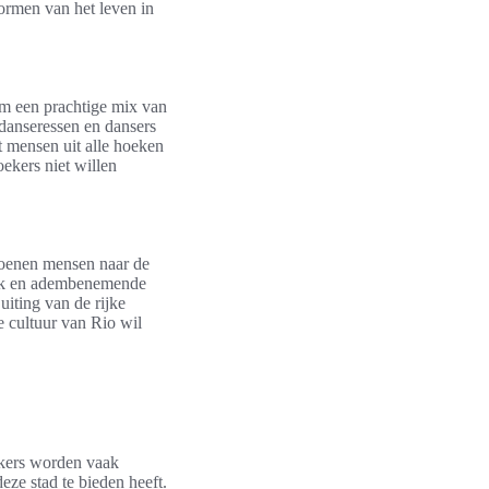
vormen van het leven in
orm een prachtige mix van
 danseressen en dansers
t mensen uit alle hoeken
ekers niet willen
ljoenen mensen naar de
ziek en adembenemende
 uiting van de rijke
e cultuur van Rio wil
kers worden vaak
ze stad te bieden heeft.