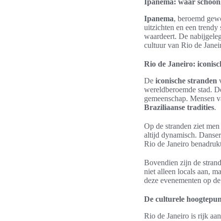
Ipanema: waar schoon
Ipanema
, beroemd gew
uitzichten en een trendy
waardeert. De nabijgeleg
cultuur van Rio de Janeir
Rio de Janeiro: iconis
De
iconische stranden
v
wereldberoemde stad. De
gemeenschap. Mensen van
Braziliaanse tradities
.
Op de stranden ziet men v
altijd dynamisch. Danse
Rio de Janeiro benadrukt
Bovendien zijn de strand
niet alleen locals aan, 
deze evenementen op d
De culturele hoogtepu
Rio de Janeiro is rijk aa