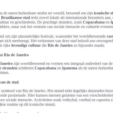
an de meest herkenbare steden ter wereld, beroemd om zijn
iconische 
e
Braziliaanse stad
trekt zowel lokale als internationale bezoekers aan, 
ultuur en geschiedenis. De prachtige stranden, zoals
Copacabana
en
I
dders, maar ook het centrum van sociale interactie en culturele evenem
end om zijn uitzonderlijke festivals, waaronder het wereldberoemde
car
et zich meebrengt. Het verkennen van deze stad belooft een onvergetel
de rijke
levendige cultuur
die
Rio de Janeiro
zo bijzonder maakt.
an Rio de Janeiro
 Janeiro
zijn wereldberoemd en vormen een integraal onderdeel van d
e stranden
schitteren
Copacabana
en
Ipanema
als de meest herkenbar
risten.
van de stad
t symbool van Rio de Janeiro. Het strand trekt dagelijks duizenden bezo
lvende promenade. Hier kunnen mensen genieten van een verscheidenhe
voor sociale interactie. Activiteiten zoals volleybal, voetbal en capoeira 
kse routine op dit iconische strand.