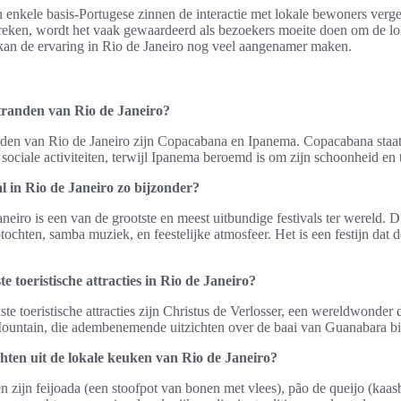
an enkele basis-Portugese zinnen de interactie met lokale bewoners ve
eken, wordt het vaak gewaardeerd als bezoekers moeite doen om de loka
kan de ervaring in Rio de Janeiro nog veel aangenamer maken.
stranden van Rio de Janeiro?
nden van Rio de Janeiro zijn Copacabana en Ipanema. Copacabana staa
ociale activiteiten, terwijl Ipanema beroemd is om zijn schoonheid en t
 in Rio de Janeiro zo bijzonder?
aneiro is een van de grootste en meest uitbundige festivals ter werel
ochten, samba muziek, en feestelijke atmosfeer. Het is een festijn dat d
e toeristische attracties in Rio de Janeiro?
te toeristische attracties zijn Christus de Verlosser, een wereldwonder 
 Mountain, die adembenemende uitzichten over de baai van Guanabara bi
chten uit de lokale keuken van Rio de Janeiro?
n zijn feijoada (een stoofpot van bonen met vlees), pão de queijo (kaas