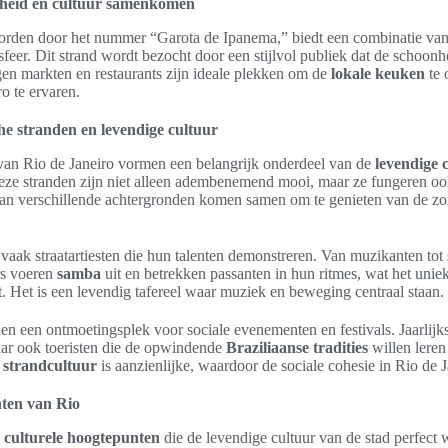
heid en cultuur samenkomen
orden door het nummer “Garota de Ipanema,” biedt een combinatie v
 sfeer. Dit strand wordt bezocht door een stijlvol publiek dat de schoo
en markten en restaurants zijn ideale plekken om de
lokale keuken
te 
o te ervaren.
che stranden en levendige cultuur
an Rio de Janeiro vormen een belangrijk onderdeel van de
levendige 
ze stranden zijn niet alleen adembenemend mooi, maar ze fungeren ook
 verschillende achtergronden komen samen om te genieten van de zon,
aak straatartiesten die hun talenten demonstreren. Van muzikanten tot s
rs voeren
samba
uit en betrekken passanten in hun ritmes, wat het uniek
. Het is een levendig tafereel waar muziek en beweging centraal staan.
en een ontmoetingsplek voor sociale evenementen en festivals. Jaarlijk
maar ook toeristen die de opwindende
Braziliaanse tradities
willen lere
e
strandcultuur
is aanzienlijke, waardoor de sociale cohesie in Rio de J
nten van Rio
n
culturele hoogtepunten
die de levendige cultuur van de stad perfect