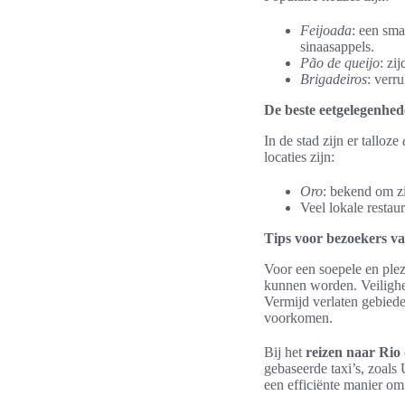
Feijoada
: een sma
sinaasappels.
Pão de queijo
: zi
Brigadeiros
: verr
De beste eetgelegenhed
In de stad zijn er talloze
locaties zijn:
Oro
: bekend om zi
Veel lokale restau
Tips voor bezoekers va
Voor een soepele en plez
kunnen worden. Veilighei
Vermijd verlaten gebiede
voorkomen.
Bij het
reizen naar Rio
gebaseerde taxi’s, zoals
een efficiënte manier om