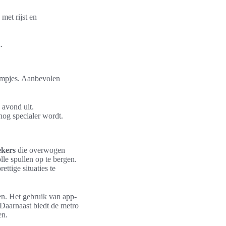
met rijst en
.
aampjes. Aanbevolen
 avond uit.
nog specialer wordt.
ekers
die overwogen
le spullen op te bergen.
ttige situaties te
en. Het gebruik van app-
 Daarnaast biedt de metro
en.