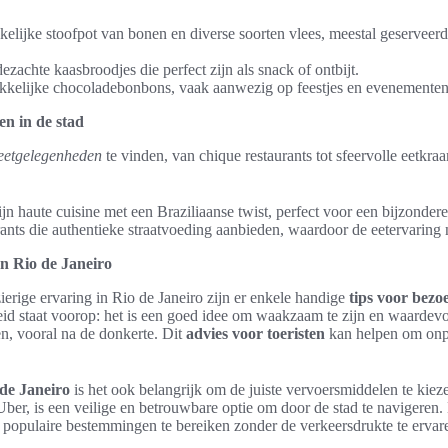
kelijke stoofpot van bonen en diverse soorten vlees, meestal geserveerd 
jdezachte kaasbroodjes die perfect zijn als snack of ontbijt.
ukkelijke chocoladebonbons, vaak aanwezig op feestjes en evenementen
en in de stad
eetgelegenheden
te vinden, van chique restaurants tot sfeervolle eetkr
jn haute cuisine met een Braziliaanse twist, perfect voor een bijzondere
rants die authentieke straatvoeding aanbieden, waardoor de eetervaring 
n Rio de Janeiro
ierige ervaring in Rio de Janeiro zijn er enkele handige
tips voor bezo
d staat voorop: het is een goed idee om waakzaam te zijn en waardevol
n, vooral na de donkerte. Dit
advies voor toeristen
kan helpen om onpre
 de Janeiro
is het ook belangrijk om de juiste vervoersmiddelen te kiez
 Uber, is een veilige en betrouwbare optie om door de stad te navigeren.
 populaire bestemmingen te bereiken zonder de verkeersdrukte te ervar