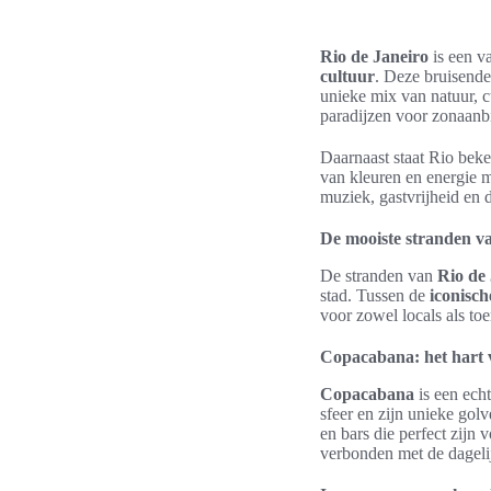
Rio de Janeiro
is een v
cultuur
. Deze bruisend
unieke mix van natuur, c
paradijzen voor zonaanbi
Daarnaast staat Rio bek
van kleuren en energie m
muziek, gastvrijheid en 
De mooiste stranden v
De stranden van
Rio de
stad. Tussen de
iconisch
voor zowel locals als toe
Copacabana: het hart 
Copacabana
is een ech
sfeer en zijn unieke go
en bars die perfect zijn 
verbonden met de dagelij