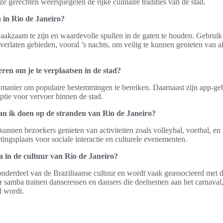
 gerechten weerspiegelen de rijke culinaire tradities van de stad.
n in Rio de Janeiro?
aakzaam te zijn en waardevolle spullen in de gaten te houden. Gebruik
verlaten gebieden, vooral ’s nachts, om veilig te kunnen genieten van a
ren om je te verplaatsen in de stad?
 manier om populaire bestemmingen te bereiken. Daarnaast zijn app-geb
ptie voor vervoer binnen de stad.
kan ik doen op de stranden van Rio de Janeiro?
unnen bezoekers genieten van activiteiten zoals volleybal, voetbal, en 
tingsplaats voor sociale interactie en culturele evenementen.
a in de cultuur van Rio de Janeiro?
onderdeel van de Braziliaanse cultuur en wordt vaak geassocieerd met d
r samba trainen danseressen en dansers die deelnemen aan het carnaval
d wordt.