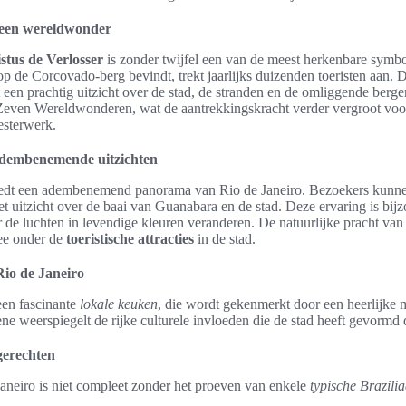
: een wereldwonder
stus de Verlosser
is zonder twijfel een van de meest herkenbare symbo
p de Corcovado-berg bevindt, trekt jaarlijks duizenden toeristen aan. 
t een prachtig uitzicht over de stad, de stranden en de omliggende berg
Zeven Wereldwonderen, wat de aantrekkingskracht verder vergroot voor
esterwerk.
adembenemende uitzichten
edt een adembenemend panorama van Rio de Janeiro. Bezoekers kunne
et uitzicht over de baai van Guanabara en de stad. Deze ervaring is bijz
de luchten in levendige kleuren veranderen. De natuurlijke pracht va
see onder de
toeristische attracties
in de stad.
Rio de Janeiro
een fascinante
lokale keuken
, die wordt gekenmerkt door een heerlijke
cene weerspiegelt de rijke culturele invloeden die de stad heeft gevormd
gerechten
aneiro is niet compleet zonder het proeven van enkele
typische Brazili