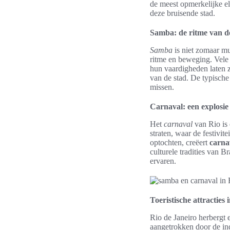
de meest opmerkelijke e
deze bruisende stad.
Samba: de ritme van d
Samba
is niet zomaar mu
ritme en beweging. Vele
hun vaardigheden laten z
van de stad. De typische
missen.
Carnaval: een explosie
Het
carnaval
van Rio is 
straten, waar de festiv
optochten, creëert
carna
culturele tradities van B
ervaren.
Toeristische attracties 
Rio de Janeiro herbergt
aangetrokken door de in