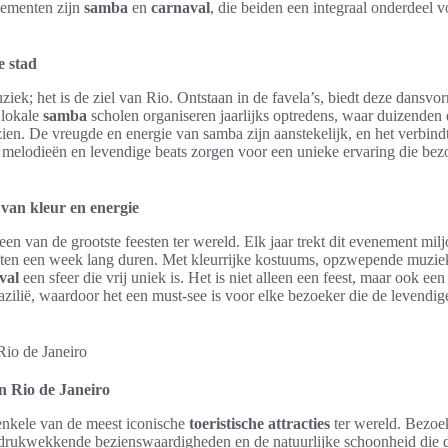
lementen zijn
samba
en
carnaval
, die beiden een integraal onderdeel 
e stad
ziek; het is de ziel van Rio. Ontstaan in de favela’s, biedt deze dansv
 lokale
samba
scholen organiseren jaarlijks optredens, waar duizenden
ien. De vreugde en energie van samba zijn aanstekelijk, en het verbind
 melodieën en levendige beats zorgen voor een unieke ervaring die bezo
 van kleur en energie
een van de grootste feesten ter wereld. Elk jaar trekt dit evenement mi
iteiten een week lang duren. Met kleurrijke kostuums, opzwepende mu
val
een sfeer die vrij uniek is. Het is niet alleen een feest, maar ook een
razilië, waardoor het een must-see is voor elke bezoeker die de levendig
in Rio de Janeiro
 enkele van de meest iconische
toeristische attracties
ter wereld. Bezoe
drukwekkende bezienswaardigheden en de natuurlijke schoonheid die de