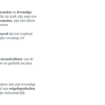
stranden
en
levendige
die op zoek zijn naar een
panema
, zijn niet alleen
enten.
naval
dat een explosie
ijke ervaring vol
e
strandcultuur
van de
e en geliefde locaties
ekers met zijn levendige
id aan
eetgelegenheden
zijn onlosmakelijk