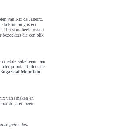
len van Rio de Janeiro.
De beklimming is een
en. Het standbeeld maakt
 bezoekers die een blik
n met de kabelbaan naar
onder populair tijdens de
n
Sugarloaf Mountain
 mix van smaken en
 door de jaren heen.
aanse gerechten
.