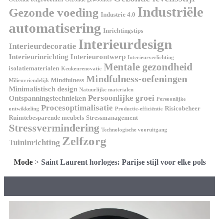
Industriële
Gezonde voeding
Industrie 4.0
automatisering
Inrichtingstips
Interieurdesign
Interieurdecoratie
Interieurinrichting
Interieurontwerp
Interieurverlichting
Mentale gezondheid
isolatiematerialen
Keukenrenovatie
Mindfulness-oefeningen
Mindfulness
Milieuvriendelijk
Minimalistisch design
Natuurlijke materialen
Persoonlijke groei
Ontspanningstechnieken
Persoonlijke
Procesoptimalisatie
Risicobeheer
ontwikkeling
Productie-efficiëntie
Ruimtebesparende meubels
Stressmanagement
Stressvermindering
Technologische vooruitgang
Zelfzorg
Tuininrichting
Mode
>
Saint Laurent horloges: Parijse stijl voor elke pols