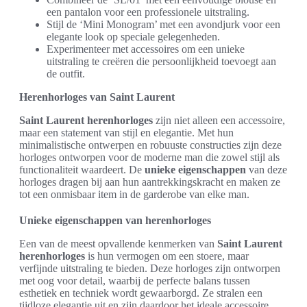
een pantalon voor een professionele uitstraling.
Stijl de ‘Mini Monogram’ met een avondjurk voor een
elegante look op speciale gelegenheden.
Experimenteer met accessoires om een unieke
uitstraling te creëren die persoonlijkheid toevoegt aan
de outfit.
Herenhorloges van Saint Laurent
Saint Laurent herenhorloges
zijn niet alleen een accessoire,
maar een statement van stijl en elegantie. Met hun
minimalistische ontwerpen en robuuste constructies zijn deze
horloges ontworpen voor de moderne man die zowel stijl als
functionaliteit waardeert. De
unieke eigenschappen
van deze
horloges dragen bij aan hun aantrekkingskracht en maken ze
tot een onmisbaar item in de garderobe van elke man.
Unieke eigenschappen van herenhorloges
Een van de meest opvallende kenmerken van
Saint Laurent
herenhorloges
is hun vermogen om een stoere, maar
verfijnde uitstraling te bieden. Deze horloges zijn ontworpen
met oog voor detail, waarbij de perfecte balans tussen
esthetiek en techniek wordt gewaarborgd. Ze stralen een
tijdloze elegantie uit en zijn daardoor het ideale accessoire