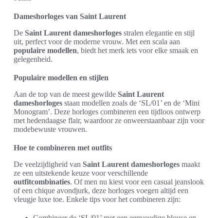
Dameshorloges van Saint Laurent
De
Saint Laurent dameshorloges
stralen elegantie en stijl
uit, perfect voor de moderne vrouw. Met een scala aan
populaire modellen
, biedt het merk iets voor elke smaak en
gelegenheid.
Populaire modellen en stijlen
Aan de top van de meest gewilde
Saint Laurent
dameshorloges
staan modellen zoals de ‘SL/01’ en de ‘Mini
Monogram’. Deze horloges combineren een tijdloos ontwerp
met hedendaagse flair, waardoor ze onweerstaanbaar zijn voor
modebewuste vrouwen.
Hoe te combineren met outfits
De veelzijdigheid van
Saint Laurent dameshorloges
maakt
ze een uitstekende keuze voor verschillende
outfitcombinaties
. Of men nu kiest voor een casual jeanslook
of een chique avondjurk, deze horloges voegen altijd een
vleugje luxe toe. Enkele tips voor het combineren zijn:
Combineer de ‘SL/01’ met een eenvoudige blouse en