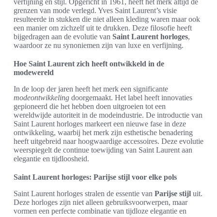
verfijning en stijl. Opgericht in 1961, heeft het merk altijd de
grenzen van mode verlegd. Yves Saint Laurent’s visie
resulteerde in stukken die niet alleen kleding waren maar ook
een manier om zichzelf uit te drukken. Deze filosofie heeft
bijgedragen aan de evolutie van
Saint Laurent horloges
,
waardoor ze nu synoniemen zijn van luxe en verfijning.
Hoe Saint Laurent zich heeft ontwikkeld in de
modewereld
In de loop der jaren heeft het merk een significante
modeontwikkeling
doorgemaakt. Het label heeft innovaties
gepioneerd die het hebben doen uitgroeien tot een
wereldwijde autoriteit in de modeindustrie. De introductie van
Saint Laurent horloges markeert een nieuwe fase in deze
ontwikkeling, waarbij het merk zijn esthetische benadering
heeft uitgebreid naar hoogwaardige accessoires. Deze evolutie
weerspiegelt de continue toewijding van Saint Laurent aan
elegantie en tijdloosheid.
Saint Laurent horloges: Parijse stijl voor elke pols
Saint Laurent horloges stralen de essentie van
Parijse stijl
uit.
Deze horloges zijn niet alleen gebruiksvoorwerpen, maar
vormen een perfecte combinatie van tijdloze elegantie en