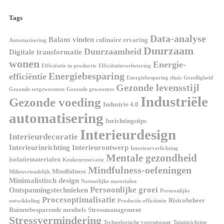
Tags
Data-analyse
Balans vinden
culinaire ervaring
Automatisering
Duurzaam
Duurzaamheid
Digitale transformatie
wonen
Energie-
Efficiëntie in productie
Efficiëntieverbetering
Energiebesparing
efficiëntie
Energiebesparing thuis
Gezelligheid
Gezonde levensstijl
Gezonde eetgewoonten
Gezonde gewoontes
Industriële
Gezonde voeding
Industrie 4.0
automatisering
Inrichtingstips
Interieurdesign
Interieurdecoratie
Interieurinrichting
Interieurontwerp
Interieurverlichting
Mentale gezondheid
isolatiematerialen
Keukenrenovatie
Mindfulness-oefeningen
Mindfulness
Milieuvriendelijk
Minimalistisch design
Natuurlijke materialen
Persoonlijke groei
Ontspanningstechnieken
Persoonlijke
Procesoptimalisatie
Risicobeheer
ontwikkeling
Productie-efficiëntie
Ruimtebesparende meubels
Stressmanagement
Stressvermindering
Technologische vooruitgang
Tuininrichting