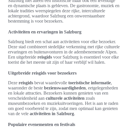
Salzburg niet alleen een historische maar ook een levendige
en dynamische plaats is gebleven. De gastronomie, muziek en
lokale tradities weerspiegelen deze rijke, interculturele
achtergrond, waardoor Salzburg een onweerstaanbare
bestemming is voor bezoekers.
Activiteiten en ervaringen in Salzburg
Salzburg biedt een schat aan activiteiten voor elke bezoeker.
Deze stad combineert stedelijke verkenning met rijke culturele
ervaringen en buitenavonturen in de adembenemende Alpen.
Een uitgebreide
reisgids
voor Salzburg is essentieel voor elke
toerist die het meeste uit zijn of haar verblijf wil halen.
Uitgebreide reisgids voor bezoekers
Deze
reisgids
bevat waardevolle
toeristische informatie
,
waaronder de beste
bezienswaardigheden
, eetgelegenheden
en lokale attracties. Bezoekers kunnen genieten van een
verscheidenheid aan
culturele activiteiten
zoals
museumbezoeken en muziekuitvoeringen. Het is aan te raden
om goed voorbereid te zijn, zodat men optimaal kan genieten
van de vele
activiteiten in Salzburg
.
Populaire evenementen en festivals