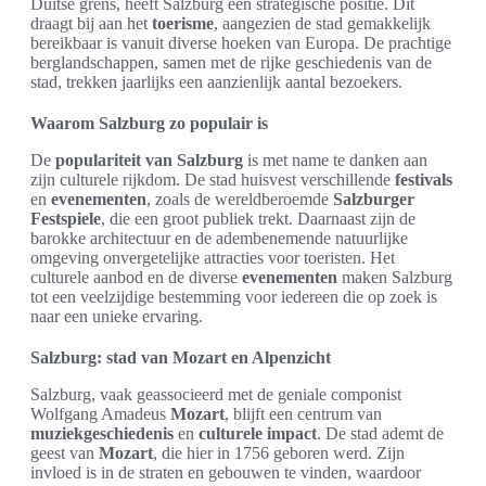
Duitse grens, heeft Salzburg een strategische positie. Dit
draagt bij aan het
toerisme
, aangezien de stad gemakkelijk
bereikbaar is vanuit diverse hoeken van Europa. De prachtige
berglandschappen, samen met de rijke geschiedenis van de
stad, trekken jaarlijks een aanzienlijk aantal bezoekers.
Waarom Salzburg zo populair is
De
populariteit van Salzburg
is met name te danken aan
zijn culturele rijkdom. De stad huisvest verschillende
festivals
en
evenementen
, zoals de wereldberoemde
Salzburger
Festspiele
, die een groot publiek trekt. Daarnaast zijn de
barokke architectuur en de adembenemende natuurlijke
omgeving onvergetelijke attracties voor toeristen. Het
culturele aanbod en de diverse
evenementen
maken Salzburg
tot een veelzijdige bestemming voor iedereen die op zoek is
naar een unieke ervaring.
Salzburg: stad van Mozart en Alpenzicht
Salzburg, vaak geassocieerd met de geniale componist
Wolfgang Amadeus
Mozart
, blijft een centrum van
muziekgeschiedenis
en
culturele impact
. De stad ademt de
geest van
Mozart
, die hier in 1756 geboren werd. Zijn
invloed is in de straten en gebouwen te vinden, waardoor