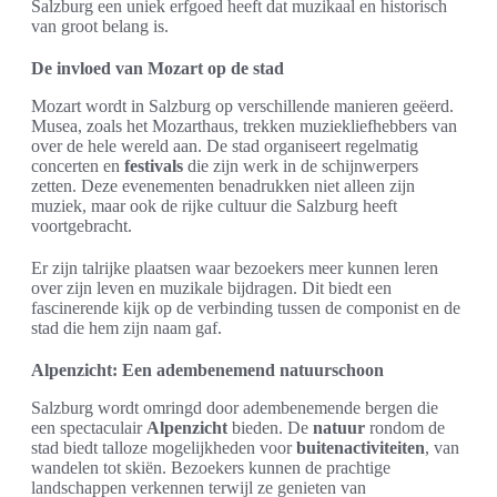
Salzburg een uniek erfgoed heeft dat muzikaal en historisch
van groot belang is.
De invloed van Mozart op de stad
Mozart wordt in Salzburg op verschillende manieren geëerd.
Musea, zoals het Mozarthaus, trekken muziekliefhebbers van
over de hele wereld aan. De stad organiseert regelmatig
concerten en
festivals
die zijn werk in de schijnwerpers
zetten. Deze evenementen benadrukken niet alleen zijn
muziek, maar ook de rijke cultuur die Salzburg heeft
voortgebracht.
Er zijn talrijke plaatsen waar bezoekers meer kunnen leren
over zijn leven en muzikale bijdragen. Dit biedt een
fascinerende kijk op de verbinding tussen de componist en de
stad die hem zijn naam gaf.
Alpenzicht: Een adembenemend natuurschoon
Salzburg wordt omringd door adembenemende bergen die
een spectaculair
Alpenzicht
bieden. De
natuur
rondom de
stad biedt talloze mogelijkheden voor
buitenactiviteiten
, van
wandelen tot skiën. Bezoekers kunnen de prachtige
landschappen verkennen terwijl ze genieten van