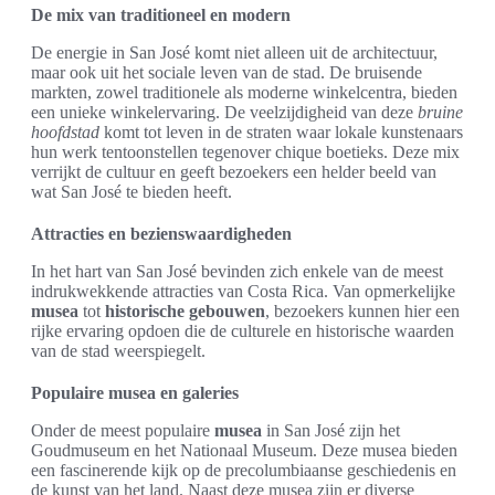
De mix van traditioneel en modern
De energie in San José komt niet alleen uit de architectuur,
maar ook uit het sociale leven van de stad. De bruisende
markten, zowel traditionele als moderne winkelcentra, bieden
een unieke winkelervaring. De veelzijdigheid van deze
bruine
hoofdstad
komt tot leven in de straten waar lokale kunstenaars
hun werk tentoonstellen tegenover chique boetieks. Deze mix
verrijkt de cultuur en geeft bezoekers een helder beeld van
wat San José te bieden heeft.
Attracties en bezienswaardigheden
In het hart van San José bevinden zich enkele van de meest
indrukwekkende attracties van Costa Rica. Van opmerkelijke
musea
tot
historische gebouwen
, bezoekers kunnen hier een
rijke ervaring opdoen die de culturele en historische waarden
van de stad weerspiegelt.
Populaire musea en galeries
Onder de meest populaire
musea
in San José zijn het
Goudmuseum en het Nationaal Museum. Deze musea bieden
een fascinerende kijk op de precolumbiaanse geschiedenis en
de kunst van het land. Naast deze musea zijn er diverse