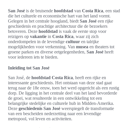
San José
is de bruisende
hoofdstad
van
Costa Rica
, een stad
die het culturele en economische hart van het land vormt.
Gelegen in het centrale hoogland, biedt
San José
een rijke
geschiedenis en prachtige architectuur die de bezoekers
betoveren. Deze
hoofdstad
is vaak de eerste stop voor
reizigers op
vakantie
in
Costa Rica
, waar zij zich
onderdompelen in de levendige
cultuur
en talrijke
mogelijkheden voor verkenning. Van
musea
en theaters tot
groene parken en diverse eetgelegenheden,
San José
heeft
voor iedereen iets te bieden.
Inleiding tot San José
San José, de
hoofdstad Costa Rica
, heeft een rijke en
interessante geschiedenis. Het ontstaan van deze stad gaat
terug naar de 18e eeuw, toen het werd opgericht als een rustig
dorp. De ligging in het centrale deel van het land bevorderde
de groei, wat resulteerde in een ontwikkeling tot een
belangrijke stedelijke en culturele hub in Midden-Amerika.
Deze
geschiedenis San José
weerspiegelt de transformatie
van een bescheiden nederzetting naar een levendige
metropool, vol leven en activiteiten.