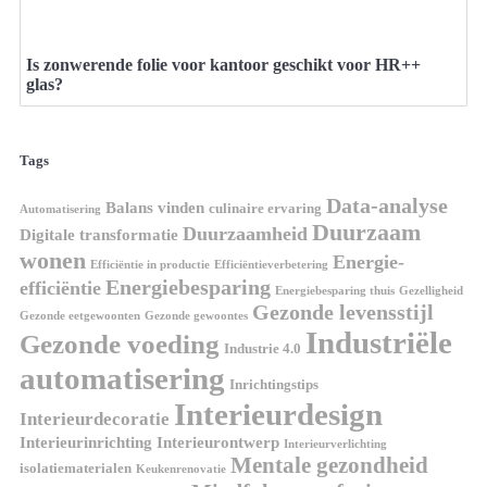
Is zonwerende folie voor kantoor geschikt voor HR++
glas?
Tags
Data-analyse
Balans vinden
culinaire ervaring
Automatisering
Duurzaam
Duurzaamheid
Digitale transformatie
wonen
Energie-
Efficiëntie in productie
Efficiëntieverbetering
Energiebesparing
efficiëntie
Energiebesparing thuis
Gezelligheid
Gezonde levensstijl
Gezonde eetgewoonten
Gezonde gewoontes
Industriële
Gezonde voeding
Industrie 4.0
automatisering
Inrichtingstips
Interieurdesign
Interieurdecoratie
Interieurinrichting
Interieurontwerp
Interieurverlichting
Mentale gezondheid
isolatiematerialen
Keukenrenovatie