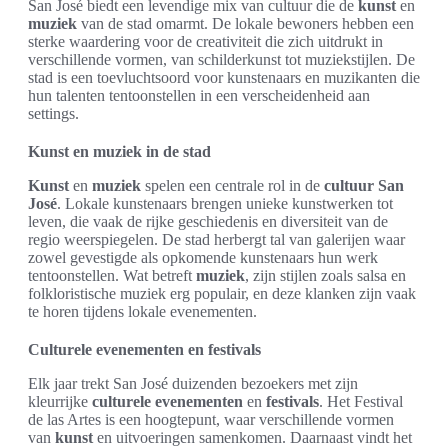
San José biedt een levendige mix van cultuur die de
kunst
en
muziek
van de stad omarmt. De lokale bewoners hebben een
sterke waardering voor de creativiteit die zich uitdrukt in
verschillende vormen, van schilderkunst tot muziekstijlen. De
stad is een toevluchtsoord voor kunstenaars en muzikanten die
hun talenten tentoonstellen in een verscheidenheid aan
settings.
Kunst en muziek in de stad
Kunst
en
muziek
spelen een centrale rol in de
cultuur San
José
. Lokale kunstenaars brengen unieke kunstwerken tot
leven, die vaak de rijke geschiedenis en diversiteit van de
regio weerspiegelen. De stad herbergt tal van galerijen waar
zowel gevestigde als opkomende kunstenaars hun werk
tentoonstellen. Wat betreft
muziek
, zijn stijlen zoals salsa en
folkloristische muziek erg populair, en deze klanken zijn vaak
te horen tijdens lokale evenementen.
Culturele evenementen en festivals
Elk jaar trekt San José duizenden bezoekers met zijn
kleurrijke
culturele evenementen
en
festivals
. Het Festival
de las Artes is een hoogtepunt, waar verschillende vormen
van
kunst
en uitvoeringen samenkomen. Daarnaast vindt het