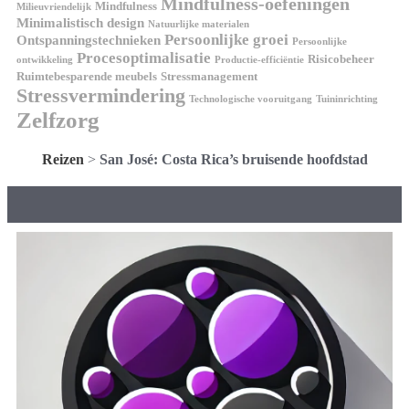
Mindfulness-oefeningen
Mindfulness
Milieuvriendelijk
Minimalistisch design
Natuurlijke materialen
Persoonlijke groei
Ontspanningstechnieken
Persoonlijke
Procesoptimalisatie
Risicobeheer
ontwikkeling
Productie-efficiëntie
Ruimtebesparende meubels
Stressmanagement
Stressvermindering
Technologische vooruitgang
Tuininrichting
Zelfzorg
Reizen
>
San José: Costa Rica’s bruisende hoofdstad