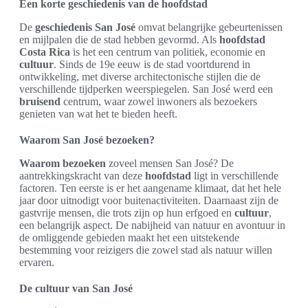
Een korte geschiedenis van de hoofdstad
De
geschiedenis San José
omvat belangrijke gebeurtenissen
en mijlpalen die de stad hebben gevormd. Als
hoofdstad
Costa Rica
is het een centrum van politiek, economie en
cultuur
. Sinds de 19e eeuw is de stad voortdurend in
ontwikkeling, met diverse architectonische stijlen die de
verschillende tijdperken weerspiegelen. San José werd een
bruisend
centrum, waar zowel inwoners als bezoekers
genieten van wat het te bieden heeft.
Waarom San José bezoeken?
Waarom bezoeken
zoveel mensen San José? De
aantrekkingskracht van deze
hoofdstad
ligt in verschillende
factoren. Ten eerste is er het aangename klimaat, dat het hele
jaar door uitnodigt voor buitenactiviteiten. Daarnaast zijn de
gastvrije mensen, die trots zijn op hun erfgoed en
cultuur
,
een belangrijk aspect. De nabijheid van natuur en avontuur in
de omliggende gebieden maakt het een uitstekende
bestemming voor reizigers die zowel stad als natuur willen
ervaren.
De cultuur van San José