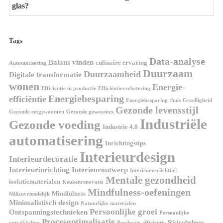
glas?
Tags
Data-analyse
Balans vinden
culinaire ervaring
Automatisering
Duurzaam
Duurzaamheid
Digitale transformatie
wonen
Energie-
Efficiëntie in productie
Efficiëntieverbetering
Energiebesparing
efficiëntie
Energiebesparing thuis
Gezelligheid
Gezonde levensstijl
Gezonde eetgewoonten
Gezonde gewoontes
Industriële
Gezonde voeding
Industrie 4.0
automatisering
Inrichtingstips
Interieurdesign
Interieurdecoratie
Interieurinrichting
Interieurontwerp
Interieurverlichting
Mentale gezondheid
isolatiematerialen
Keukenrenovatie
Mindfulness-oefeningen
Mindfulness
Milieuvriendelijk
Minimalistisch design
Natuurlijke materialen
Persoonlijke groei
Ontspanningstechnieken
Persoonlijke
Procesoptimalisatie
Risicobeheer
ontwikkeling
Productie-efficiëntie