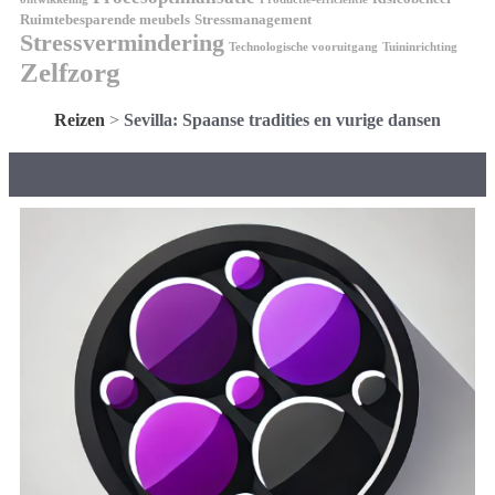
Ruimtebesparende meubels
Stressmanagement
Stressvermindering
Technologische vooruitgang
Tuininrichting
Zelfzorg
Reizen
>
Sevilla: Spaanse tradities en vurige dansen