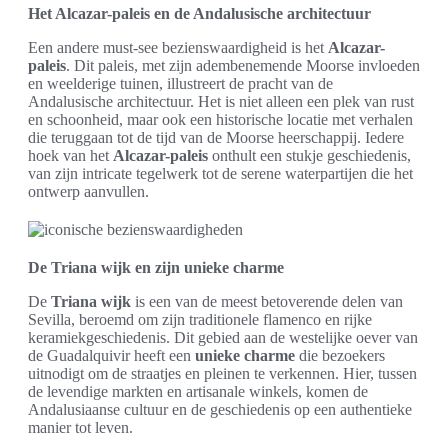
Het Alcazar-paleis en de Andalusische architectuur
Een andere must-see bezienswaardigheid is het
Alcazar-
paleis
. Dit paleis, met zijn adembenemende Moorse invloeden
en weelderige tuinen, illustreert de pracht van de
Andalusische architectuur. Het is niet alleen een plek van rust
en schoonheid, maar ook een historische locatie met verhalen
die teruggaan tot de tijd van de Moorse heerschappij. Iedere
hoek van het
Alcazar-paleis
onthult een stukje geschiedenis,
van zijn intricate tegelwerk tot de serene waterpartijen die het
ontwerp aanvullen.
De Triana wijk en zijn unieke charme
De
Triana wijk
is een van de meest betoverende delen van
Sevilla, beroemd om zijn traditionele flamenco en rijke
keramiekgeschiedenis. Dit gebied aan de westelijke oever van
de Guadalquivir heeft een
unieke charme
die bezoekers
uitnodigt om de straatjes en pleinen te verkennen. Hier, tussen
de levendige markten en artisanale winkels, komen de
Andalusiaanse cultuur en de geschiedenis op een authentieke
manier tot leven.