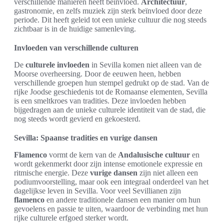
verschillende manieren heeft beïnvloed.
Architectuur
,
gastronomie, en zelfs muziek zijn sterk beïnvloed door deze
periode. Dit heeft geleid tot een unieke cultuur die nog steeds
zichtbaar is in de huidige samenleving.
Invloeden van verschillende culturen
De
culturele invloeden
in Sevilla komen niet alleen van de
Moorse overheersing. Door de eeuwen heen, hebben
verschillende groepen hun stempel gedrukt op de stad. Van de
rijke Joodse geschiedenis tot de Romaanse elementen, Sevilla
is een smeltkroes van tradities. Deze invloeden hebben
bijgedragen aan de unieke culturele identiteit van de stad, die
nog steeds wordt gevierd en gekoesterd.
Sevilla: Spaanse tradities en vurige dansen
Flamenco
vormt de kern van de
Andalusische cultuur
en
wordt gekenmerkt door zijn intense emotionele expressie en
ritmische energie. Deze
vurige dansen
zijn niet alleen een
podiumvoorstelling, maar ook een integraal onderdeel van het
dagelijkse leven in Sevilla. Voor veel Sevillianen zijn
flamenco
en andere traditionele dansen een manier om hun
gevoelens en passie te uiten, waardoor de verbinding met hun
rijke culturele erfgoed sterker wordt.