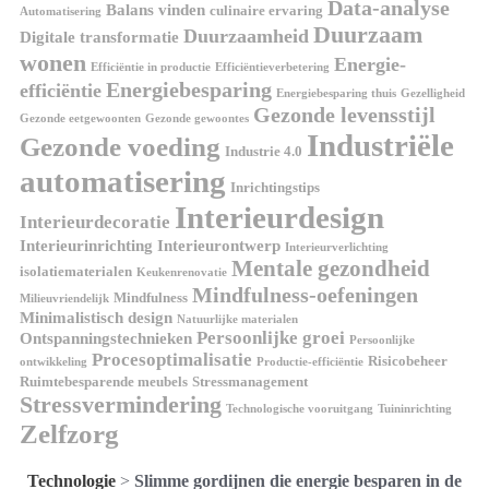
Data-analyse
Balans vinden
culinaire ervaring
Automatisering
Duurzaam
Duurzaamheid
Digitale transformatie
wonen
Energie-
Efficiëntie in productie
Efficiëntieverbetering
Energiebesparing
efficiëntie
Energiebesparing thuis
Gezelligheid
Gezonde levensstijl
Gezonde eetgewoonten
Gezonde gewoontes
Industriële
Gezonde voeding
Industrie 4.0
automatisering
Inrichtingstips
Interieurdesign
Interieurdecoratie
Interieurinrichting
Interieurontwerp
Interieurverlichting
Mentale gezondheid
isolatiematerialen
Keukenrenovatie
Mindfulness-oefeningen
Mindfulness
Milieuvriendelijk
Minimalistisch design
Natuurlijke materialen
Persoonlijke groei
Ontspanningstechnieken
Persoonlijke
Procesoptimalisatie
Risicobeheer
ontwikkeling
Productie-efficiëntie
Ruimtebesparende meubels
Stressmanagement
Stressvermindering
Technologische vooruitgang
Tuininrichting
Zelfzorg
Technologie
>
Slimme gordijnen die energie besparen in de