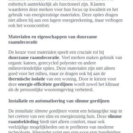
esthetisch aantrekkelijk als functioneel zijn. Klanten
waarderen deze merken voor hun focus op kwaliteit en het
gebruik van energiezuinige materialen. Deze opties dragen
niet alleen bij aan een lagere energierekening, maar verhogen
ook het wooncomfort.
Materialen en eigenschappen van duurzame
raamdecoratie
De keuze voor materialen speelt een cruciale rol bij
duurzame raamdecoratie
. Veel merken maken gebruik van
organic katoen, gerecycled polyester en andere
milieuvriendelijke opties. Deze materialen zijn niet alleen
goed voor het milieu, maar ze dragen ook bij aan de
thermische isolatie
van een woning. Door te kiezen voor
deze
energie-efficiënte gordijnen
wordt zowel het klimaat
als de persoonlijke woonomgeving verbeterd.
Installatie en automatisering van slimme gordijnen
De
installatie slimme gordijnen
vormt een belangrijke stap in
het creëren van een slim en energiezuinig huis. Deze
slimme
raambekleding
biedt niet alleen comfort, maar ook
veelzijdige mogelijkheden om te profiteren van moderne
technologie. Hieronder volgt een stap-voor-stap handleiding