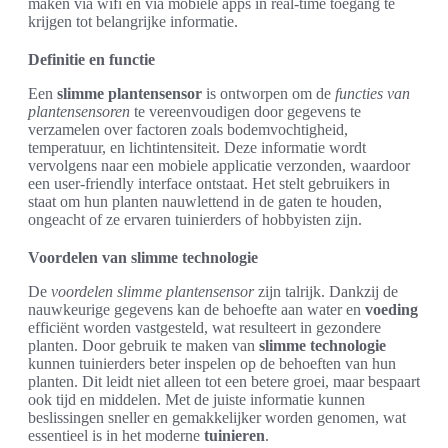
maken via wifi en via mobiele apps in real-time toegang te
krijgen tot belangrijke informatie.
Definitie en functie
Een
slimme plantensensor
is ontworpen om de
functies van
plantensensoren
te vereenvoudigen door gegevens te
verzamelen over factoren zoals bodemvochtigheid,
temperatuur, en lichtintensiteit. Deze informatie wordt
vervolgens naar een mobiele applicatie verzonden, waardoor
een user-friendly interface ontstaat. Het stelt gebruikers in
staat om hun planten nauwlettend in de gaten te houden,
ongeacht of ze ervaren tuinierders of hobbyisten zijn.
Voordelen van slimme technologie
De
voordelen slimme plantensensor
zijn talrijk. Dankzij de
nauwkeurige gegevens kan de behoefte aan water en
voeding
efficiënt worden vastgesteld, wat resulteert in gezondere
planten. Door gebruik te maken van
slimme technologie
kunnen tuinierders beter inspelen op de behoeften van hun
planten. Dit leidt niet alleen tot een betere groei, maar bespaart
ook tijd en middelen. Met de juiste informatie kunnen
beslissingen sneller en gemakkelijker worden genomen, wat
essentieel is in het moderne
tuinieren
.