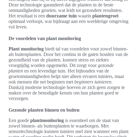
Deze technologie garandeert dat de planten in de beste
omstandigheden groeien, wat leidt tot gezondere resultaten.
Het resultaat is een
duurzame tuin
waarin
plantengroei
optimaal verloopt, wat bijdraagt aan een weelderige omgeving
vol leven.
De voordelen van plant monitoring
Plant monitoring
biedt tal van voordelen voor zowel binnen-
als buitenplanten. Door het continu in de gaten houden van de
gezondheid van de planten, kunnen stress en ziektes
vroegtijdig worden opgemerkt. Dit zorgt voor
gezonde
planten
en een levendige tuin. Het bijhouden van de
groeiomstandigheden helpt niet alleen ervaren tuiniers, maar
ook mensen die net beginnen met
beginners tuinieren
.
Dankzij moderne technologie hoeven ze zich geen zorgen te
maken over de benodigde kennis om hun planten goed te
verzorgen.
Gezonde planten binnen en buiten
Een goede
plantmonitoring
is essentieel om de staat van
zowel binnen- als buitenplanten te waarborgen. Met
sensortechnologie kunnen tuiniers snel zien wanneer een plant
water of voeding nodig heeft. Dit verbetert de levenskwaliteit