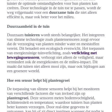
tuinier de optimale omstandigheden voor hun planten kan
creëren. Door technologie in de tuin toe te passen, wordt de
weg vrijgemaakt voor een
duurzame tuin
die niet alleen
efficiënt is, maar ook beter voor het milieu.
Duurzaamheid in de tuin
Duurzaam
tuinieren
wordt steeds belangrijker. Het integreren
van slimme technologie zoals plantensensoren zorgt ervoor
dat de verzorging van planten minder water en meststoffen
vereist. Dit benadert een ecologisch evenwicht. Het toepassen
van energiezuinige tuinverlichting, zoals
verlichting met
bewegingssensoren
, verhoogt niet alleen de veiligheid, maar
vermindert ook de energiekosten en de milieu-impact. Dit
maakt dat tuinen niet alleen mooi zijn, maar ook bijdragen aan
een groenere wereld.
Hoe een sensor helpt bij plantengroei
De toepassing van slimme sensoren helpt bij het monitoren
van verschillende factoren die van invloed zijn op
plantengroei
. Deze sensoren meten bodemvochtigheid,
lichtintensiteit en temperatuur, waardoor tuiniers hun planten
beter kunnen verzorgen. Door real-time gegevens te
ontvangen, kan hij of zij direct ingrijpen wanneer dat nodig is.