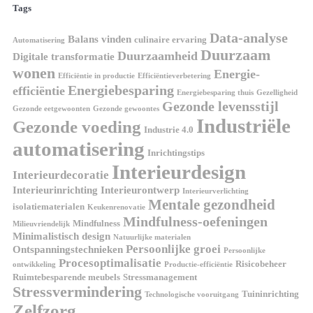
Tags
Data-analyse
Balans vinden
culinaire ervaring
Automatisering
Duurzaam
Duurzaamheid
Digitale transformatie
wonen
Energie-
Efficiëntie in productie
Efficiëntieverbetering
Energiebesparing
efficiëntie
Energiebesparing thuis
Gezelligheid
Gezonde levensstijl
Gezonde eetgewoonten
Gezonde gewoontes
Industriële
Gezonde voeding
Industrie 4.0
automatisering
Inrichtingstips
Interieurdesign
Interieurdecoratie
Interieurinrichting
Interieurontwerp
Interieurverlichting
Mentale gezondheid
isolatiematerialen
Keukenrenovatie
Mindfulness-oefeningen
Mindfulness
Milieuvriendelijk
Minimalistisch design
Natuurlijke materialen
Persoonlijke groei
Ontspanningstechnieken
Persoonlijke
Procesoptimalisatie
Risicobeheer
ontwikkeling
Productie-efficiëntie
Ruimtebesparende meubels
Stressmanagement
Stressvermindering
Tuininrichting
Technologische vooruitgang
Zelfzorg