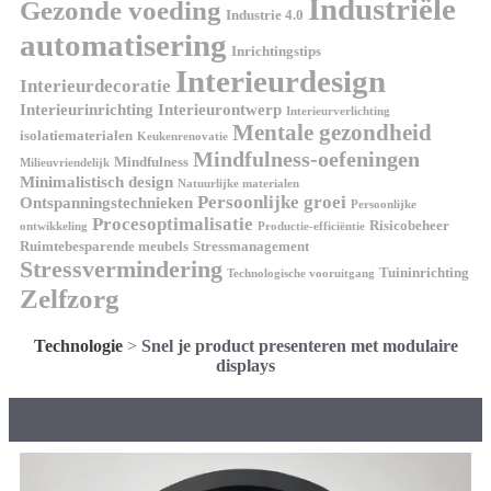
Industriële
Gezonde voeding
Industrie 4.0
automatisering
Inrichtingstips
Interieurdesign
Interieurdecoratie
Interieurinrichting
Interieurontwerp
Interieurverlichting
Mentale gezondheid
isolatiematerialen
Keukenrenovatie
Mindfulness-oefeningen
Mindfulness
Milieuvriendelijk
Minimalistisch design
Natuurlijke materialen
Persoonlijke groei
Ontspanningstechnieken
Persoonlijke
Procesoptimalisatie
Risicobeheer
ontwikkeling
Productie-efficiëntie
Ruimtebesparende meubels
Stressmanagement
Stressvermindering
Tuininrichting
Technologische vooruitgang
Zelfzorg
Technologie
>
Snel je product presenteren met modulaire
displays