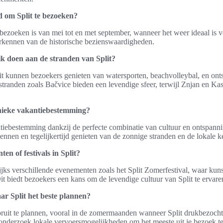
d om Split te bezoeken?
e bezoeken is van mei tot en met september, wanneer het weer ideaal is 
erkennen van de historische bezienswaardigheden.
 ik doen aan de stranden van Split?
it kunnen bezoekers genieten van watersporten, beachvolleybal, en o
stranden zoals Bačvice bieden een levendige sfeer, terwijl Znjan en Kasj
nieke vakantiebestemming?
antiebestemming dankzij de perfecte combinatie van cultuur en ontspan
nnen en tegelijkertijd genieten van de zonnige stranden en de lokale 
en of festivals in Split?
rlijks verschillende evenementen zoals het Split Zomerfestival, waar kun
Dit biedt bezoekers een kans om de levendige cultuur van Split te ervare
ar Split het beste plannen?
ruit te plannen, vooral in de zomermaanden wanneer Split drukbezocht 
nderzoek lokale vervoersmogelijkheden om het meeste uit je bezoek te