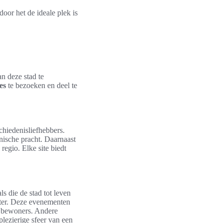
oor het de ideale plek is
an deze stad te
es
te bezoeken en deel te
chiedenisliefhebbers.
nische pracht. Daarnaast
regio. Elke site biedt
ls die de stad tot leven
eater. Deze evenementen
e bewoners. Andere
plezierige sfeer van een