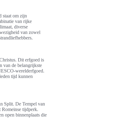
 staat om zijn
binatie van rijke
imaat, diverse
wezigheid van zowel
strandliefhebbers.
Christus. Dit erfgoed is
 van de belangrijkste
ESCO-werelderfgoed.
leden tijd kunnen
n Split. De Tempel van
et Romeinse tijdperk.
en open binnenplaats die