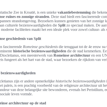
riatische Zee in Kroatië, is een unieke
vakantiebestemming
die bekend
se ruïnes en zonnige stranden
. Deze stad biedt een fascinerende com
spannen strandomgeving. Bezoekers kunnen genieten van het zonnige kl
a aan culturele bezienswaardigheden die
Split
zo speciaal maken. De aan
 moderne faciliteiten maakt het een ideale plek voor zowel cultuur- als 
se geschiedenis van Split
en fascinerende
Romeinse geschiedenis
die teruggaat tot de 4e eeuw na 
rominente
historische bezienswaardigheden
die de stad kenmerken. Een
an Diocletianus, een meesterwerk van
Romeinse architectuur
en een UN
s fungeert als het hart van de stad, waar bezoekers de rijkdom van ver
he bezienswaardigheden
cletianus zijn er andere opmerkelijke
historische bezienswaardigheden
i
het paleis, is een prachtig voorbeeld van de religieuze architectuur uit h
deur van deze belangrijke site bewonderen, evenals het Peristilium, e
 sociale leven vormde.
inse architectuur op de stad