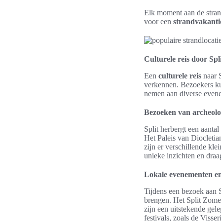
Elk moment aan de strand
voor een
strandvakanti
Culturele reis door Spl
Een
culturele reis
naar S
verkennen. Bezoekers ku
nemen aan diverse even
Bezoeken van archeolo
Split herbergt een aant
Het Paleis van Diocleti
zijn er verschillende kle
unieke inzichten en draa
Lokale evenementen en 
Tijdens een bezoek aan 
brengen. Het Split Zomer
zijn een uitstekende gel
festivals, zoals de Visse