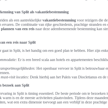
kenning van Split als vakantiebestemming
heiden als een aantrekkelijke
vakantiebestemming
voor reizigers die de
n ervaren. De combinatie van rijke geschiedenis, prachtige stranden en 
t
plannen van een reis
naar deze adembenemende bestemming kan simpe
an een reis naar Split
gaat in Split, is het handig om een goed plan te hebben. Hier zijn enkel
commodatie:
Er is een breed scala aan hotels en appartementen beschikba
transportmogelijkheden:
Het openbaar vervoer in Split is betrouwbaar 
kennen.
must-visit locaties:
Denk hierbij aan het Paleis van Diocletianus en de
n bezoek aan Split
rvaring in Split is timing essentieel. De beste periode om te bezoeken i
k warm is en de meeste activiteiten plaatsvinden. Tijdens deze maanden 
iten, wat een extra dimensie toevoegt aan een verblijf in deze prachtig