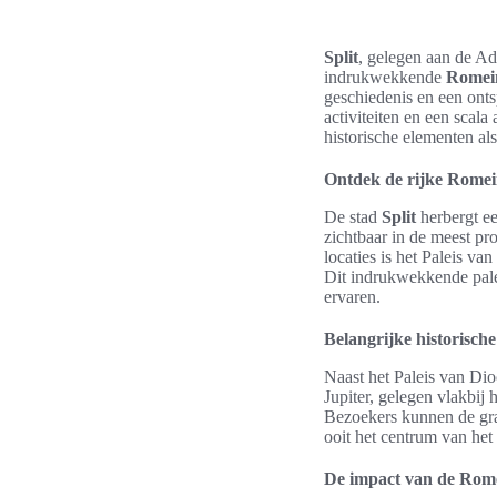
Split
, gelegen aan de Ad
indrukwekkende
Romein
geschiedenis en een ont
activiteiten en een scal
historische elementen als
Ontdek de rijke Romein
De stad
Split
herbergt e
zichtbaar in de meest p
locaties is het Paleis v
Dit indrukwekkende palei
ervaren.
Belangrijke historisc
Naast het Paleis van Dio
Jupiter, gelegen vlakbij 
Bezoekers kunnen de gran
ooit het centrum van het
De impact van de Rome