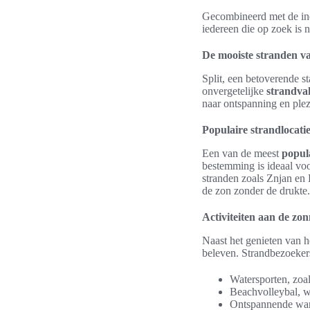
Gecombineerd met de 
iedereen die op zoek is 
De mooiste stranden va
Split, een betoverende s
onvergetelijke
strandva
naar ontspanning en plez
Populaire strandlocati
Een van de meest
popula
bestemming is ideaal vo
stranden zoals Znjan en 
de zon zonder de drukte.
Activiteiten aan de zo
Naast het genieten van he
beleven. Strandbezoeke
Watersporten, zoal
Beachvolleybal, wa
Ontspannende wan