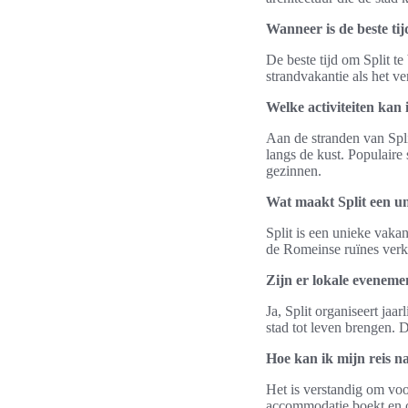
Wanneer is de beste tij
De beste tijd om Split t
strandvakantie als het v
Welke activiteiten kan
Aan de stranden van Spl
langs de kust. Populaire 
gezinnen.
Wat maakt Split een u
Split is een unieke vak
de Romeinse ruïnes verke
Zijn er lokale evenement
Ja, Split organiseert jaa
stad tot leven brengen. 
Hoe kan ik mijn reis na
Het is verstandig om voo
accommodatie boekt en o