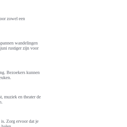
voor zowel een
ntspannen wandelingen
uni rustiger zijn voor
ning. Bezoekers kunnen
keuken.
st, muziek en theater de
n.
is. Zorg ervoor dat je
 halen.