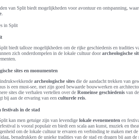
en van Split biedt mogelijkheden voor avontuur en ontspanning, waard
e
.
it
plit biedt talloze mogelijkheden om de rijke geschiedenis en tradities v
nnen zich onderdompelen in de lokale cultuur door
archeologische sit
ementen.
gische sites en monumenten
al indrukwekkende
archeologische sites
die de aandacht trekken van ges
anus is een must-see, met zijn goed bewaarde bouwwerken en architecto
inere sites die verhalen vertellen over de
Romeinse geschiedenis
van de 
gt bij aan de ervaring van een
culturele reis
.
festivals in de stad
Split kan men getuige zijn van levendige
lokale evenementen
en festiva
festival is vooral populair en biedt een scala aan kunst, muziek en th
egenheid om de lokale cultuur te ervaren en verbinding te maken met d
rijdag, benadrukken de unieke tradities van de stad en dragen bij aan de 