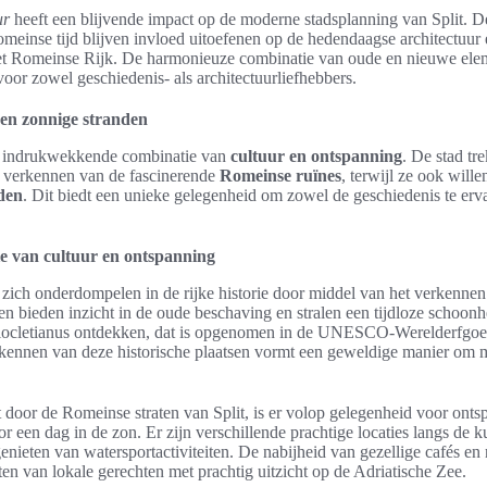
ur
heeft een blijvende impact op de moderne stadsplanning van Split. De
meinse tijd blijven invloed uitoefenen op de hedendaagse architectuur 
 het Romeinse Rijk. De harmonieuze combinatie van oude en nieuwe elem
or zowel geschiedenis- als architectuurliefhebbers.
 en zonnige stranden
de indrukwekkende combinatie van
cultuur en ontspanning
. De stad tr
et verkennen van de fascinerende
Romeinse ruïnes
, terwijl ze ook will
den
. Dit biedt een unieke gelegenheid om zowel de geschiedenis te erv
e van cultuur en ontspanning
s zich onderdompelen in de rijke historie door middel van het verkenne
 bieden inzicht in de oude beschaving en stralen een tijdloze schoonh
iocletianus ontdekken, dat is opgenomen in de UNESCO-Werelderfgoed
kennen van deze historische plaatsen vormt een geweldige manier om m
 door de Romeinse straten van Split, is er volop gelegenheid voor ont
or een dag in de zon. Er zijn verschillende prachtige locaties langs de 
enieten van watersportactiviteiten. De nabijheid van gezellige cafés en 
en van lokale gerechten met prachtig uitzicht op de Adriatische Zee.