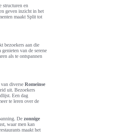
 structuren en
en geven inzicht in het
enten maakt Split tot
ekt bezoekers aan die
en genieten van de serene
aren als te ontspannen
n van diverse
Romeinse
eid uit. Bezoekers
lijst. Een dag
eer te leren over de
spanning. De
zonnige
kust, waar men kan
restaurants maakt het