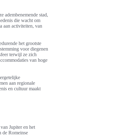
Deze adembenemende stad,
hiedenis die wacht om
a aan activiteiten, van
gedurende het grootste
bestemming voor diegenen
eer terwijl ze zich
 accommodaties van hoge
ergetelijke
emen aan regionale
enis en cultuur maakt
van Jupiter en het
 en de Romeinse