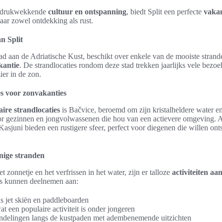
indrukwekkende
cultuur en ontspanning
, biedt Split een perfecte
vaka
naar zowel ontdekking als rust.
n Split
tad aan de Adriatische Kust, beschikt over enkele van de mooiste strand
kantie
. De strandlocaties rondom deze stad trekken jaarlijks vele bezoe
ier in de zon.
es voor zonvakanties
ire strandlocaties
is Bačvice, beroemd om zijn kristalheldere water en
or gezinnen en jongvolwassenen die hou van een actievere omgeving. A
Kasjuni bieden een rustigere sfeer, perfect voor diegenen die willen on
nnige stranden
t zonnetje en het verfrissen in het water, zijn er talloze
activiteiten aa
rs kunnen deelnemen aan:
s jet skiën en paddleboarden
t een populaire activiteit is onder jongeren
delingen langs de kustpaden met adembenemende uitzichten