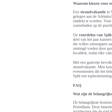
Waarom kiezen voor ee
Een
strandvakantie
in 
gelegen aan de Adriatisc
ontdekt te worden. Voor 
zonnebaden op de pracht
De
voordelen van Split
deel van het jaar kunnen
die willen ontsnappen aa
omringd voelen door ges
kwaliteit, zodat elke va
Met een gastvrije bevolk
strandvakantie. Men kan 
evenementen die het hele
Split een topbestemming
FAQ
Wat zijn de belangrijk
De belangrijkste beziens
Peristilium. Deze histor
architectuur die de stad