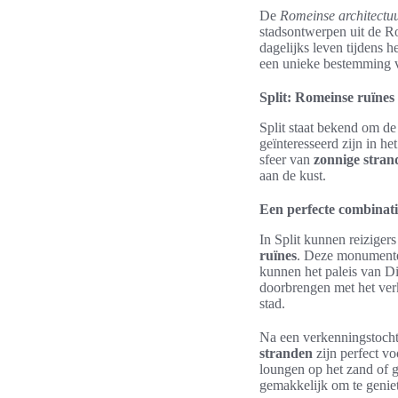
De
Romeinse architectu
stadsontwerpen uit de Ro
dagelijks leven tijdens
een unieke bestemming vo
Split: Romeinse ruïnes
Split staat bekend om 
geïnteresseerd zijn in h
sfeer van
zonnige stran
aan de kust.
Een perfecte combinati
In Split kunnen reiziger
ruïnes
. Deze monumenten
kunnen het paleis van D
doorbrengen met het ver
stad.
Na een verkenningstocht
stranden
zijn perfect vo
loungen op het zand of g
gemakkelijk om te geniet