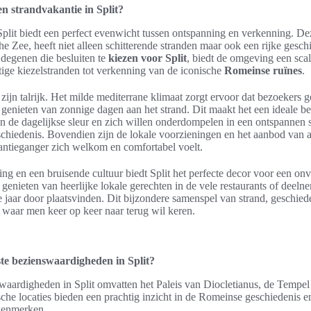
n strandvakantie in Split?
Split biedt een perfect evenwicht tussen ontspanning en verkenning. 
he Zee, heeft niet alleen schitterende stranden maar ook een rijke gesc
degenen die besluiten te
kiezen voor Split
, biedt de omgeving een scal
ige kiezelstranden tot verkenning van de iconische
Romeinse ruïnes
.
zijn talrijk. Het milde mediterrane klimaat zorgt ervoor dat bezoekers 
 genieten van zonnige dagen aan het strand. Dit maakt het een ideale 
n de dagelijkse sleur en zich willen onderdompelen in een ontspannen sf
chiedenis. Bovendien zijn de lokale voorzieningen en het aanbod van
kantieganger zich welkom en comfortabel voelt.
ing en een bruisende cultuur biedt Split het perfecte decor voor een onv
genieten van heerlijke lokale gerechten in de vele restaurants of deeln
 jaar door plaatsvinden. Dit bijzondere samenspel van strand, geschied
 waar men keer op keer naar terug wil keren.
ste bezienswaardigheden in Split?
waardigheden in Split omvatten het Paleis van Diocletianus, de Tempel 
ische locaties bieden een prachtig inzicht in de Romeinse geschiedenis
 kenmerken.