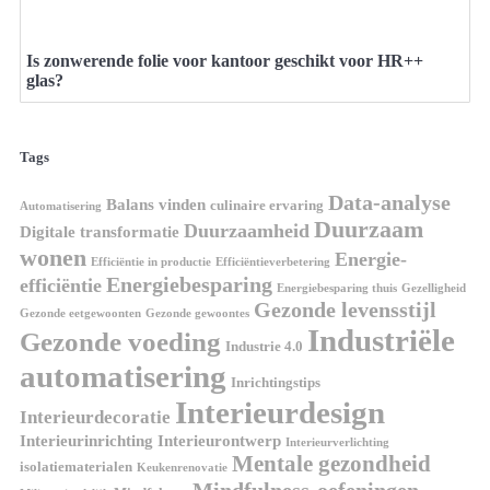
Is zonwerende folie voor kantoor geschikt voor HR++
glas?
Tags
Data-analyse
Balans vinden
culinaire ervaring
Automatisering
Duurzaam
Duurzaamheid
Digitale transformatie
wonen
Energie-
Efficiëntie in productie
Efficiëntieverbetering
Energiebesparing
efficiëntie
Energiebesparing thuis
Gezelligheid
Gezonde levensstijl
Gezonde eetgewoonten
Gezonde gewoontes
Industriële
Gezonde voeding
Industrie 4.0
automatisering
Inrichtingstips
Interieurdesign
Interieurdecoratie
Interieurinrichting
Interieurontwerp
Interieurverlichting
Mentale gezondheid
isolatiematerialen
Keukenrenovatie