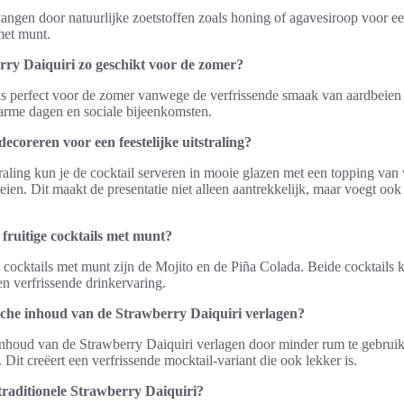
rvangen door natuurlijke zoetstoffen zoals honing of agavesiroop voor e
met munt.
ry Daiquiri zo geschikt voor de zomer?
is perfect voor de zomer vanwege de verfrissende smaak van aardbeie
warme dagen en sociale bijeenkomsten.
decoreren voor een feestelijke uitstraling?
traling kun je de cocktail serveren in mooie glazen met een topping van 
eien. Dit maakt de presentatie niet alleen aantrekkelijk, maar voegt ook
 fruitige cocktails met munt?
e cocktails met munt zijn de Mojito en de Piña Colada. Beide cocktails 
en verfrissende drinkervaring.
sche inhoud van de Strawberry Daiquiri verlagen?
inhoud van de Strawberry Daiquiri verlagen door minder rum te gebruik
 Dit creëert een verfrissende mocktail-variant die ook lekker is.
 traditionele Strawberry Daiquiri?