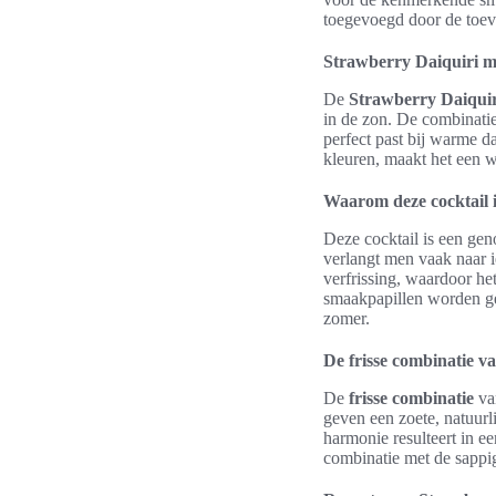
toegevoegd door de toevo
Strawberry Daiquiri me
De
Strawberry Daiqui
in de zon. De combinatie
perfect past bij warme da
kleuren, maakt het een w
Waarom deze cocktail i
Deze cocktail is een gen
verlangt men vaak naar i
verfrissing, waardoor he
smaakpapillen worden ge
zomer.
De frisse combinatie v
De
frisse combinatie
van
geven een zoete, natuur
harmonie resulteert in ee
combinatie met de sappig