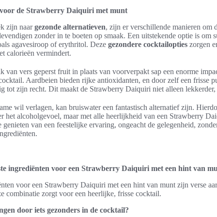
 voor de Strawberry Daiquiri met munt
k zijn naar
gezonde alternatieven
, zijn er verschillende manieren om 
levendigen zonder in te boeten op smaak. Een uitstekende optie is om 
oals agavesiroop of erythritol. Deze
gezondere cocktailopties
zorgen er
het calorieën vermindert.
k van vers geperst fruit in plaats van voorverpakt sap een enorme imp
cktail. Aardbeien bieden rijke antioxidanten, en door zelf een frisse 
g tot zijn recht. Dit maakt de Strawberry Daiquiri niet alleen lekkerde
me wil verlagen, kan bruiswater een fantastisch alternatief zijn. Hierd
r het alcoholgevoel, maar met alle heerlijkheid van een Strawberry Dai
 genieten van een feestelijke ervaring, ongeacht de gelegenheid, zonde
ngrediënten.
ste ingrediënten voor een Strawberry Daiquiri met een hint van m
ënten voor een Strawberry Daiquiri met een hint van munt zijn verse aa
 combinatie zorgt voor een heerlijke, frisse cocktail.
ngen door iets gezonders in de cocktail?