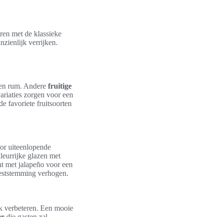
ren met de klassieke
zienlijk verrijken.
n en rum. Andere
fruitige
riaties zorgen voor een
e favoriete fruitsoorten
oor uiteenlopende
leurrijke glazen met
nt met jalapeño voor een
eeststemming verhogen.
jk verbeteren. Een mooie
er
die gasten zal