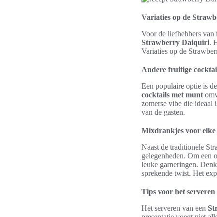
Variaties op de Strawb
Voor de liefhebbers van
Strawberry Daiquiri
. 
Variaties op de Strawberr
Andere fruitige cockta
Een populaire optie is 
cocktails met munt
omva
zomerse vibe die ideaal 
van de gasten.
Mixdrankjes voor elke
Naast de traditionele Str
gelegenheden. Om een on
leuke garneringen. Denk 
sprekende twist. Het ex
Tips voor het serveren 
Het serveren van een
St
presentatie voegt niet al