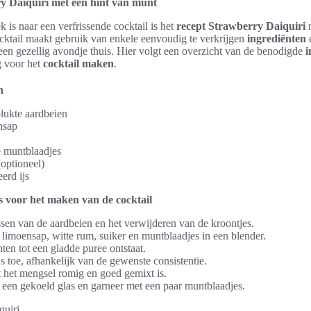
y Daiquiri met een hint van munt
 is naar een verfrissende cocktail is het
recept Strawberry Daiquiri
m
cktail maakt gebruik van enkele eenvoudig te verkrijgen
ingrediënten
e
en gezellig avondje thuis. Hier volgt een overzicht van de benodigde
i
g voor het
cocktail maken
.
n
lukte aardbeien
nsap
 muntblaadjes
(optioneel)
erd ijs
es voor het maken van de cocktail
sen van de aardbeien en het verwijderen van de kroontjes.
limoensap, witte rum, suiker en muntblaadjes in een blender.
ten tot een gladde puree ontstaat.
js toe, afhankelijk van de gewenste consistentie.
 het mengsel romig en goed gemixt is.
n een gekoeld glas en garneer met een paar muntblaadjes.