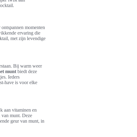
ocktail.
or ontspannen momenten
wikkende ervaring die
tail, met zijn levendige
erstaan. Bij warm weer
met munt
biedt deze
jes. Ieders
t-have is voor elke
jk aan vitaminen en
n van munt. Deze
ssende geur van munt, in