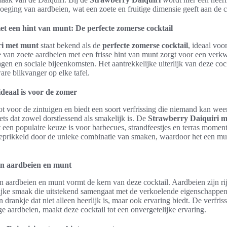
eging van aardbeien, wat een zoete en fruitige dimensie geeft aan de c
t een hint van munt: De perfecte zomerse cocktail
ri met munt
staat bekend als de
perfecte zomerse cocktail
, ideaal vo
 van zoete aardbeien met een frisse hint van munt zorgt voor een verk
gen en sociale bijeenkomsten. Het aantrekkelijke uiterlijk van deze cock
are blikvanger op elke tafel.
deaal is voor de zomer
ot voor de zintuigen en biedt een soort verfrissing die niemand kan we
ets dat zowel dorstlessend als smakelijk is. De
Strawberry Daiquiri 
t een populaire keuze is voor barbecues, strandfeestjes en terras moment
prikkeld door de unieke combinatie van smaken, waardoor het een mus
an aardbeien en munt
 aardbeien en munt vormt de kern van deze cocktail. Aardbeien zijn ri
lijke smaak die uitstekend samengaat met de verkoelende eigenschappe
n drankje dat niet alleen heerlijk is, maar ook ervaring biedt. De verfri
e aardbeien, maakt deze cocktail tot een onvergetelijke ervaring.