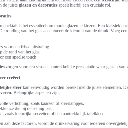
n de juiste
glazen en decoraties
speelt hierbij een cruciale rol.
raties
 cocktail is het essentieel om mooie glazen te kiezen. Een klassiek cock
De ronding van het glas accentueert de kleuren van de drank. Voeg een
s voor een frisse uitstraling
op de rand van het glas
oor een speelse touch
ies
zorgen voor een visueel aantrekkelijke presentatie waar gasten van z
feer creëert
telijke sfeer
kan eenvoudig worden bereikt met de juiste elementen. D
rveren
. Belangrijke aspecten zijn:
olle verlichting, zoals kaarsen of sfeerlampjes.
kkeuze die bij de setting past.
, zoals kleurrijke servetten of een aantrekkelijk tafelkleed.
n aan deze factoren, wordt de drinkervaring voor iedereen onvergetelij