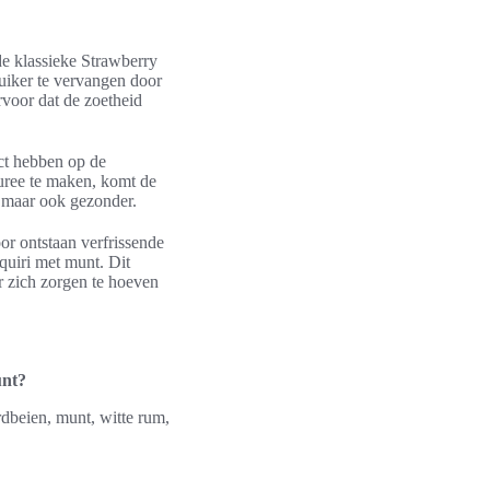
de klassieke Strawberry
suiker te vervangen door
voor dat de zoetheid
act hebben op de
puree te maken, komt de
r, maar ook gezonder.
oor ontstaan verfrissende
quiri met munt. Dit
r zich zorgen te hoeven
unt?
rdbeien, munt, witte rum,