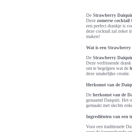
De
Strawberry Daiquir
Deze
zomerse cocktail
b
een perfect drankje is v
deze cocktail zal zeker 
maken!
Wat is een Strawberry
De
Strawberry Daiquir
Deze verfrissende drank b
om te begrijpen wat de
h
deze smakelijke creatie.
Herkomst van de Daiqu
De
herkomst van de Da
genaamd Daiquiri. Het on
gemaakt met slechts enke
Ingrediënten van een t
Voor een traditionele Dai
voor de kenmerkende sm