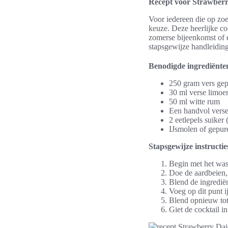
Recept voor Strawberr
Voor iedereen die op zoek
keuze. Deze heerlijke co
zomerse bijeenkomst of e
stapsgewijze handleidin
Benodigde ingrediënte
250 gram vers gep
30 ml verse limoe
50 ml witte rum
Een handvol verse
2 eetlepels suiker 
IJsmolen of gepure
Stapsgewijze instructi
Begin met het was
Doe de aardbeien, 
Blend de ingrediën
Voeg op dit punt i
Blend opnieuw tot
Giet de cocktail i