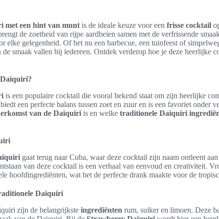
i met een hint van munt
is de ideale keuze voor een
frisse cocktail
op
rengt de zoetheid van rijpe aardbeien samen met de verfrissende smaa
oor elke gelegenheid. Of het nu een barbecue, een tuinfeest of simpelwe
in de smaak vallen bij iedereen. Ontdek verderop hoe je deze heerlijke c
 Daiquiri?
i
is een populaire cocktail die vooral bekend staat om zijn heerlijke c
iedt een perfecte balans tussen zoet en zuur en is een favoriet onder ve
erkomst van de Daiquiri
is en welke
traditionele Daiquiri ingredië
iri
iquiri
gaat terug naar Cuba, waar deze cocktail zijn naam ontleent aan 
tstaan van deze cocktail is een verhaal van eenvoud en creativiteit. V
le hoofdingrediënten, wat het de perfecte drank maakte voor de tropisc
raditionele Daiquiri
quiri zijn de belangrijkste
ingrediënten
rum, suiker en limoen. Deze 
aak van de Daiquiri. Bij de
Strawberry Daiquiri
wordt hier een heerl