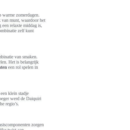
 warme zomerdagen.
k van munt, waardoor het
g een relaxte middag is,
ombinatie zelf kunt
ombinatie van smaken.
len. Het is belangrijk
nten
een rol spelen in
een klein stadje
roeger werd de Daiquiri
he regio’s.
basiscomponenten zorgen
ijke twist aan