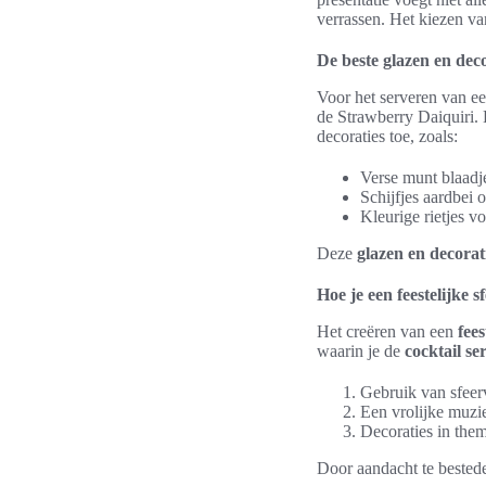
verrassen. Het kiezen va
De beste glazen en deco
Voor het serveren van een
de Strawberry Daiquiri. 
decoraties toe, zoals:
Verse munt blaadje
Schijfjes aardbei 
Kleurige rietjes v
Deze
glazen en decorat
Hoe je een feestelijke s
Het creëren van een
fees
waarin je de
cocktail se
Gebruik van sfeerv
Een vrolijke muzie
Decoraties in thema
Door aandacht te bestede