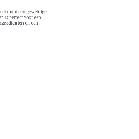
et munt een geweldige
n is perfect voor een
ngrediënten
en een