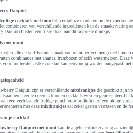
erry Daiquiri
fruitige cocktails met munt
zijn er talloze manieren om te experimente
Het combineren van verschillende ingrediënten kan de smaakervaring aan
y Daiquiri bieden een frisse draai aan dit favoriete drankje.
ils met munt
de mojito, die de verfrissende smaak van munt perfect mengt met limoe
tten combinaties met ananas, frambozen of zelfs watermeloen. Deze va
is voor tuinfeesten. Elke cocktail kan eenvoudig worden aangepast met d
 gelegenheid
awberry Daiquiri zijn er verschillende
mixdrankjes
die geschikt zijn v
tspannen sfeer te creëren, kunnen cocktails worden gepresenteerd in k
aan een verfrissende fruitige punch voor bruiloften of een pittige varia
perimenteren met deze
mixdrankjes
zal zeker gasten verrassen en de f
van je cocktail
rawberry Daiquiri met munt
kan de algehele drinkervaring aanzienli
leen visuele aantrekkingskracht toe, maar creëert ook een
feestelijke sfe