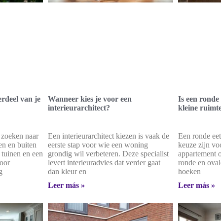
rdeel van je
Wanneer kies je voor een
Is een ronde 
interieurarchitect?
kleine ruimt
 zoeken naar
Een interieurarchitect kiezen is vaak de
Een ronde eet
n en buiten
eerste stap voor wie een woning
keuze zijn vo
 tuinen en een
grondig wil verbeteren. Deze specialist
appartement o
voor
levert interieuradvies dat verder gaat
ronde en ova
g
dan kleur en
hoeken
Leer más »
Leer más »