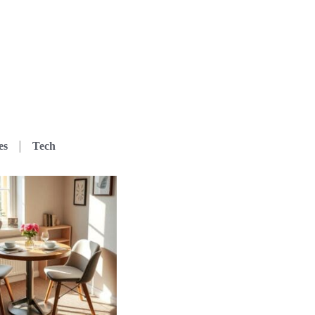
es
Tech