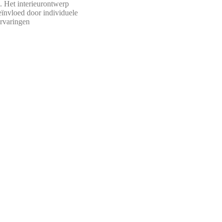
. Het interieurontwerp
eïnvloed door individuele
rvaringen