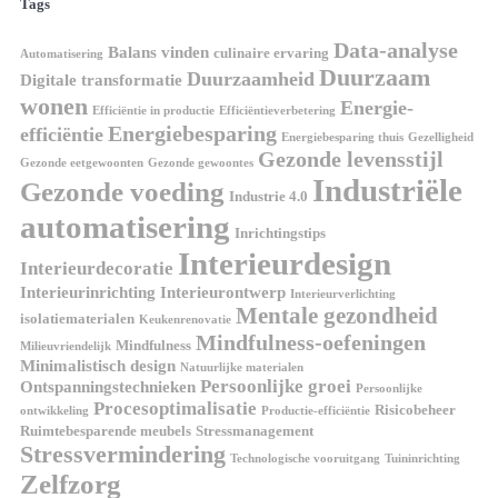
Tags
Data-analyse
Balans vinden
culinaire ervaring
Automatisering
Duurzaam
Duurzaamheid
Digitale transformatie
wonen
Energie-
Efficiëntie in productie
Efficiëntieverbetering
Energiebesparing
efficiëntie
Energiebesparing thuis
Gezelligheid
Gezonde levensstijl
Gezonde eetgewoonten
Gezonde gewoontes
Industriële
Gezonde voeding
Industrie 4.0
automatisering
Inrichtingstips
Interieurdesign
Interieurdecoratie
Interieurinrichting
Interieurontwerp
Interieurverlichting
Mentale gezondheid
isolatiematerialen
Keukenrenovatie
Mindfulness-oefeningen
Mindfulness
Milieuvriendelijk
Minimalistisch design
Natuurlijke materialen
Persoonlijke groei
Ontspanningstechnieken
Persoonlijke
Procesoptimalisatie
Risicobeheer
ontwikkeling
Productie-efficiëntie
Ruimtebesparende meubels
Stressmanagement
Stressvermindering
Technologische vooruitgang
Tuininrichting
Zelfzorg