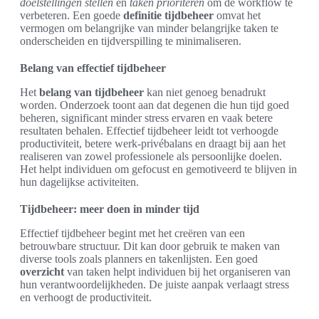
doelstellingen stellen
en
taken prioriteren
om de workflow te
verbeteren. Een goede
definitie tijdbeheer
omvat het
vermogen om belangrijke van minder belangrijke taken te
onderscheiden en tijdverspilling te minimaliseren.
Belang van effectief tijdbeheer
Het
belang van tijdbeheer
kan niet genoeg benadrukt
worden. Onderzoek toont aan dat degenen die hun tijd goed
beheren, significant minder stress ervaren en vaak betere
resultaten behalen. Effectief tijdbeheer leidt tot verhoogde
productiviteit, betere werk-privébalans en draagt bij aan het
realiseren van zowel professionele als persoonlijke doelen.
Het helpt individuen om gefocust en gemotiveerd te blijven in
hun dagelijkse activiteiten.
Tijdbeheer: meer doen in minder tijd
Effectief tijdbeheer begint met het creëren van een
betrouwbare structuur. Dit kan door gebruik te maken van
diverse tools zoals planners en takenlijsten. Een goed
overzicht
van taken helpt individuen bij het organiseren van
hun verantwoordelijkheden. De juiste aanpak verlaagt stress
en verhoogt de productiviteit.