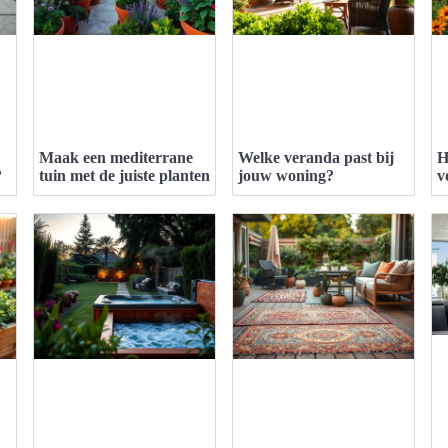
Maak een mediterrane
Welke veranda past bij
H
?
tuin met de juiste planten
jouw woning?
v