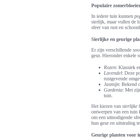
Populaire zomerbloeier
In iedere tuin kunnen
po
sierlijk, maar vullen de
sfeer van rust en schoon
Sierlijke en geurige pl
Er zijn verschillende so
geur. Hieronder enkele s
Rozen
: Klassiek e
Lavendel
: Deze po
rustgevende omge
Jasmijn
: Bekend o
Gardenia
: Met zi
tuin.
Het kiezen van
sierlijke
ontwerpen van een tuin 
om een uitnodigende sfee
hun geur en uitstraling te
Geurige planten voor i