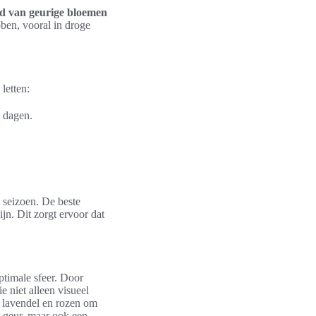
d van geurige bloemen
ben, vooral in droge
letten:
e dagen.
 seizoen. De beste
jn. Dit zorgt ervoor dat
ptimale sfeer. Door
 niet alleen visueel
n lavendel en rozen om
e geur, maar ook een