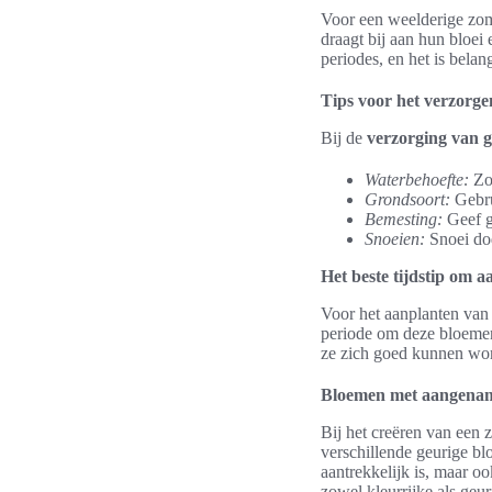
Voor een weelderige zome
draagt bij aan hun bloei
periodes, en het is bela
Tips voor het verzorg
Bij de
verzorging van 
Waterbehoefte:
Zor
Grondsoort:
Gebru
Bemesting:
Geef g
Snoeien:
Snoei do
Het beste tijdstip om a
Voor het aanplanten van
periode om deze bloemen 
ze zich goed kunnen wor
Bloemen met aangename
Bij het creëren van een 
verschillende geurige b
aantrekkelijk is, maar o
zowel kleurrijke als geur