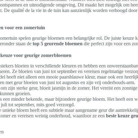
 ontspannen en uitnodigende omgeving. Dit maakt het mogelijk om heerl
. De qualité de la vie in de tuin kan aanzienlijk worden verhoogd door 
n voor een zomertuin
zomertuin spelen geurige bloemen een belangrijke rol. De juiste keuze ka
eronder staan de
top 5 geurende bloemen
die perfect zijn voor een zo
e keuze voor geurige zomerbloemen
siekers bloeien in verschillende kleuren en hebben een onweerstaanbar
iseren. Ze bloeien van juni tot september en vereisen regelmatige verzor
el heeft niet alleen een mooie paarsblauwe kleur, maar ook een heerlij
 met geur bloeien van juni tot augustus en zijn vrij onderhouds-arm.
m zijn sterke geur, bloeit jasmijn in de zomer. Het vereist een zonnig
kunnen groeien.
is een minder bekende, maar bijzondere geurige bloem. Het heeft een 
 juli tot september, mits goed verzorgd.
 unieke bloem heeft een subtiele maar aangename geur die aantrekkelijk
e zomer en vereisen weinig onderhoud, waardoor ze een
beste keuze ge