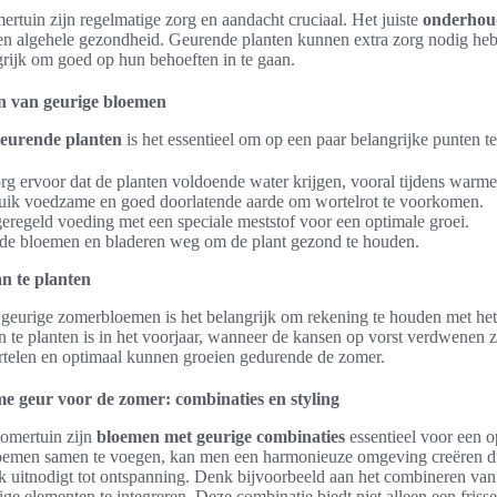
rtuin zijn regelmatige zorg en aandacht cruciaal. Het juiste
onderhou
 en algehele gezondheid. Geurende planten kunnen extra zorg nodig heb
ngrijk om goed op hun behoeften in te gaan.
en van geurige bloemen
geurende planten
is het essentieel om op een paar belangrijke punten te 
g ervoor dat de planten voldoende water krijgen, vooral tijdens warm
ik voedzame en goed doorlatende aarde om wortelrot te voorkomen.
eregeld voeding met een speciale meststof voor een optimale groei.
de bloemen en bladeren weg om de plant gezond te houden.
an te planten
 geurige zomerbloemen is het belangrijk om rekening te houden met het
te planten is in het voorjaar, wanneer de kansen op vorst verdwenen zi
telen en optimaal kunnen groeien gedurende de zomer.
 geur voor de zomer: combinaties en styling
zomertuin zijn
bloemen met geurige combinaties
essentieel voor een o
loemen samen te voegen, kan men een harmonieuze omgeving creëren die
ok uitnodigt tot ontspanning. Denk bijvoorbeeld aan het combineren va
ige elementen te integreren. Deze combinatie biedt niet alleen een friss