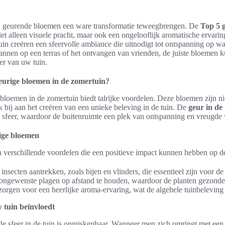
n geurende bloemen een ware transformatie teweegbrengen. De
Top 5 
et alleen visuele pracht, maar ook een ongelooflijk aromatische ervari
in creëren een sfeervolle ambiance die uitnodigt tot ontspanning op
annen op een terras of het ontvangen van vrienden, de juiste bloemen k
er van uw tuin.
urige bloemen in de zomertuin?
bloemen in de zomertuin biedt talrijke voordelen. Deze bloemen zijn nie
 bij aan het creëren van een unieke beleving in de tuin. De
geur in de 
 sfeer, waardoor de buitenruimte een plek van ontspanning en vreugde
ige bloemen
verschillende voordelen die een positieve impact kunnen hebben op d
insecten aantrekken, zoals bijen en vlinders, die essentieel zijn voor de
ongewenste plagen op afstand te houden, waardoor de planten gezonder
rgen voor een heerlijke aroma-ervaring, wat de algehele tuinbeleving 
w tuin beïnvloedt
e sfeer in de tuin is onmiskenbaar. Wanneer men zich omringt met een v