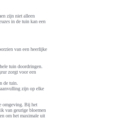
n zijn niet alleen
euzes
in de tuin kan een
oorzien van een heerlijke
 hele tuin doordringen.
geur zorgt voor een
n de tuin.
aanvulling zijn op elke
e omgeving. Bij het
uik van geurige bloemen
den om het maximale uit