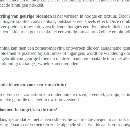
at de zintuigen prikkelt.
tyling van geurige bloemen
is het variëren in hoogte en textuur. Door
en hogere soorten zoals dahlia’s, ontstaat er een speels effect. Deze comb
 verspreiden, terwijl de verschillende hoogtes een dynamisch uitzicht cr
llen in kleur en geur maakt het eenvoudig om aantrekkelijke en uitnod
anning kan men een zomeromgeving ontwerpen die een aangename geur 
 bloemen te plaatsen bij zitruimtes of ingangen, wordt de wandeling doo
et gebruik van geurige bloemen op deze manieren maakt de tuin niet all
e uitnodigt tot lange, zwoele zomeravonden.
rende bloemen voor een zomertuin?
n voor een zomertuin zijn onder andere rozen, lavendel, jasmijn, serin
nieke geur die de sfeer in uw tuin versterkt.
oemen belangrijk in de tuin?
angrijk omdat ze niet alleen esthetische waarde toevoegen, maar ook i
iving. Daarnaast verbeteren ze de algehele sfeer, wat ideaal is voor ont