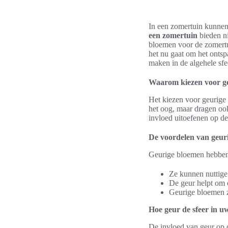
In een zomertuin kunne
een zomertuin
bieden ni
bloemen voor de zomertu
het nu gaat om het ontsp
maken in de algehele sfe
Waarom kiezen voor ge
Het kiezen voor geurige 
het oog, maar dragen ook
invloed uitoefenen op de
De voordelen van geur
Geurige bloemen hebben 
Ze kunnen nuttige 
De geur helpt om 
Geurige bloemen zo
Hoe geur de sfeer in u
De invloed van geur op d