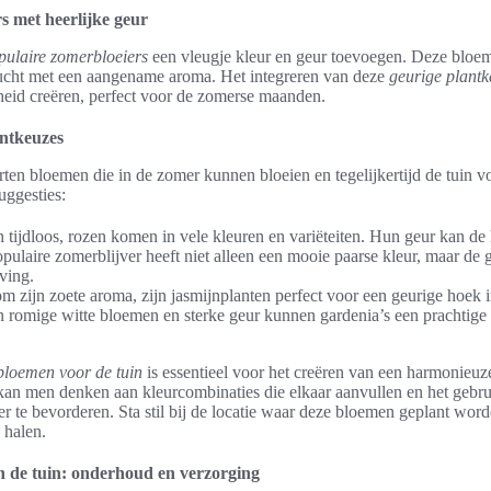
s met heerlijke geur
pulaire zomerbloeiers
een vleugje kleur en geur toevoegen. Deze bloeme
 lucht met een aangename aroma. Het integreren van deze
geurige plantk
heid creëren, perfect voor de zomerse maanden.
antkeuzes
orten bloemen die in de zomer kunnen bloeien en tegelijkertijd de tuin v
uggesties:
n tijdloos, rozen komen in vele kleuren en variëteiten. Hun geur kan de
pulaire zomerblijver heeft niet alleen een mooie paarse kleur, maar de 
ving.
m zijn zoete aroma, zijn jasmijnplanten perfect voor een geurige hoek i
jn romige witte bloemen en sterke geur kunnen gardenia’s een prachtige 
 bloemen voor de tuin
is essentieel voor het creëren van een harmonieuz
kan men denken aan kleurcombinaties die elkaar aanvullen en het gebr
r te bevorderen. Sta stil bij de locatie waar deze bloemen geplant wor
 halen.
n de tuin: onderhoud en verzorging