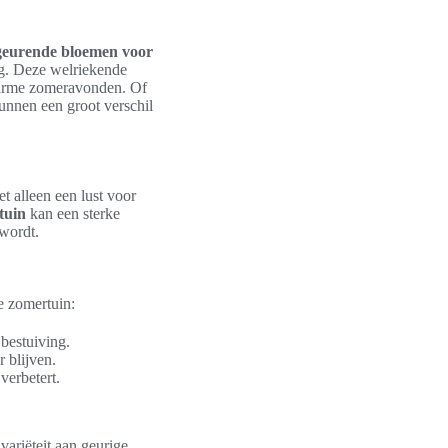
geurende bloemen voor
ng. Deze welriekende
 warme zomeravonden. Of
unnen een groot verschil
t alleen een lust voor
tuin
kan een sterke
 wordt.
e zomertuin:
 bestuiving.
 blijven.
verbetert.
ariëteit aan geurige