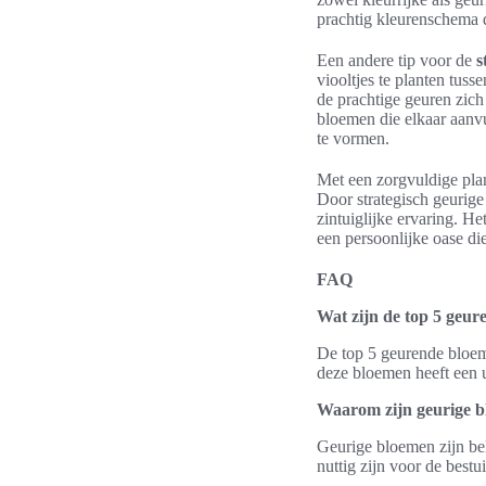
prachtig kleurenschema d
Een andere tip voor de
s
viooltjes te planten tuss
de prachtige geuren zich
bloemen die elkaar aanvu
te vormen.
Met een zorgvuldige pl
Door strategisch geurige
zintuiglijke ervaring. H
een persoonlijke oase di
FAQ
Wat zijn de top 5 geu
De top 5 geurende bloeme
deze bloemen heeft een u
Waarom zijn geurige bl
Geurige bloemen zijn bel
nuttig zijn voor de bestu