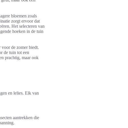
 lagere bloemen zoals
inatie zorgt ervoor dat
eëren. Het selecteren van
igende hoeken in de tuin
voor de zomer biedt.
r de tuin tot een
een prachtig, maar ook
gen en lelies. Elk van
nsecten aantrekken die
spanning.