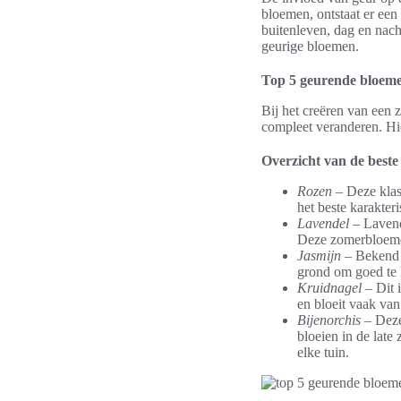
bloemen, ontstaat er een
buitenleven, dag en nacht
geurige bloemen.
Top 5 geurende bloeme
Bij het creëren van een 
compleet veranderen. Hi
Overzicht van de best
Rozen
– Deze klas
het beste karakter
Lavendel
– Lavend
Deze zomerbloemen
Jasmijn
– Bekend o
grond om goed te 
Kruidnagel
– Dit 
en bloeit vaak van
Bijenorchis
– Deze
bloeien in de lat
elke tuin.