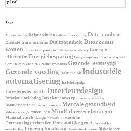
glas?
Tags
Data-analyse
Balans vinden
culinaire ervaring
Automatisering
Duurzaam
Duurzaamheid
Digitale transformatie
wonen
Energie-
Efficiëntie in productie
Efficiëntieverbetering
Energiebesparing
efficiëntie
Energiebesparing thuis
Gezelligheid
Gezonde levensstijl
Gezonde eetgewoonten
Gezonde gewoontes
Industriële
Gezonde voeding
Industrie 4.0
automatisering
Inrichtingstips
Interieurdesign
Interieurdecoratie
Interieurinrichting
Interieurontwerp
Interieurverlichting
Mentale gezondheid
isolatiematerialen
Keukenrenovatie
Mindfulness-oefeningen
Mindfulness
Milieuvriendelijk
Minimalistisch design
Natuurlijke materialen
Persoonlijke groei
Ontspanningstechnieken
Persoonlijke
Procesoptimalisatie
Risicobeheer
ontwikkeling
Productie-efficiëntie