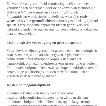
De wereld van gezondheidsmonitoring heeft enorm veel
veranderingen ondergaan door de opkomst van technologie.
Het
verschil tussen smart devices en traditionele
hulpmiddelen
wordt steeds duidelijker, waarbij
trendy
wearables voor gezondheidsmonitoring
een belangrijke rol
spelen. Deze moderne apparaten bieden gebruikers een
gebruiksvriendelijke manier om hun gezondheid te volgen en
data te verzamelen.
Technologische vooruitgang en gebruiksgemak
Smart devices zijn uitgerust met geavanceerde technologieën
zoals sensoren, automatische gegevensregistratie en
connectiviteit met smartphone-apps. Dit maakt het
gemakkelijk om gezondheidsgegevens in real-time te volgen.
Traditionele hulpmiddelen, zoals analoge bloeddrukmeters of
eenvoudige polshorloges, missen deze functionaliteit en
vereisen vaak handmatige invoer.
Kosten en toegankelijkheid
De initiële kosten van trendy wearables voor
gezondheidsmonitoring kunnen hoger zijn dan die van
traditionele hulpmiddelen. Niettemin, op de lange termijn
kunnen ze meer waarde bieden door hun uitgebreide functies.