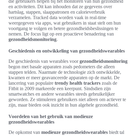
die gebruikers helpen bij het monitoren van hun gezondheid
en activiteiten. Dit kan inhouden dat ze gegevens over
hartslag, stappen, slaappatronen en calorieverbruik
verzamelen. Tracked data worden vaak in real-time
weergegeven via apps, wat gebruikers in staat stelt om hun
voortgang te volgen en betere gezondheidsbeslissingen te
nemen. De focus ligt op een proactieve benadering van
gezondheidsmonitoring
.
Geschiedenis en ontwikkeling van gezondheidswearables
De geschiedenis van wearables voor
gezondheidsmonitoring
begon met basale apparaten zoals pedometers die alleen
stappen telden. Naarmate de technologie zich ontwikkelde,
kwamen er meer geavanceerde apparaten op de markt. De
lancering van populaire
trendy health trackers
zoals de
Fitbit in 2009 markeerde een keerpunt. Sindsdien zijn
smartwatches en andere wearables steeds gebruikelijker
geworden. Ze stimuleren gebruikers niet alleen om actiever te
zijn, maar bieden ook inzicht in hun algehele gezondheid.
Voordelen van het gebruik van modieuze
gezondheidswearables
De opkomst van
modieuze gezondheidswearables
biedt tal