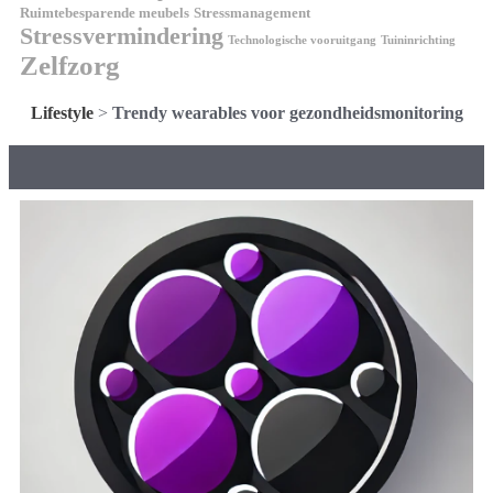
Ruimtebesparende meubels
Stressmanagement
Stressvermindering
Technologische vooruitgang
Tuininrichting
Zelfzorg
Lifestyle
>
Trendy wearables voor gezondheidsmonitoring