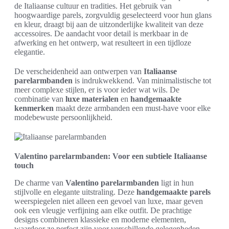
de Italiaanse cultuur en tradities. Het gebruik van
hoogwaardige parels, zorgvuldig geselecteerd voor hun glans
en kleur, draagt bij aan de uitzonderlijke kwaliteit van deze
accessoires. De aandacht voor detail is merkbaar in de
afwerking en het ontwerp, wat resulteert in een tijdloze
elegantie.
De verscheidenheid aan ontwerpen van
Italiaanse
parelarmbanden
is indrukwekkend. Van minimalistische tot
meer complexe stijlen, er is voor ieder wat wils. De
combinatie van
luxe materialen
en
handgemaakte
kenmerken
maakt deze armbanden een must-have voor elke
modebewuste persoonlijkheid.
Valentino parelarmbanden: Voor een subtiele Italiaanse
touch
De charme van
Valentino parelarmbanden
ligt in hun
stijlvolle en elegante uitstraling. Deze
handgemaakte parels
weerspiegelen niet alleen een gevoel van luxe, maar geven
ook een vleugje verfijning aan elke outfit. De prachtige
designs combineren klassieke en moderne elementen,
waardoor ze perfect zijn voor verschillende gelegenheden.