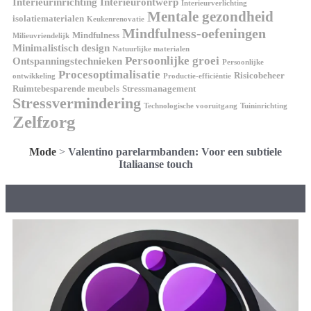
Interieurinrichting
Interieurontwerp
Interieurverlichting
Mentale gezondheid
isolatiematerialen
Keukenrenovatie
Mindfulness-oefeningen
Mindfulness
Milieuvriendelijk
Minimalistisch design
Natuurlijke materialen
Persoonlijke groei
Ontspanningstechnieken
Persoonlijke
Procesoptimalisatie
Risicobeheer
ontwikkeling
Productie-efficiëntie
Ruimtebesparende meubels
Stressmanagement
Stressvermindering
Technologische vooruitgang
Tuininrichting
Zelfzorg
Mode
>
Valentino parelarmbanden: Voor een subtiele
Italiaanse touch