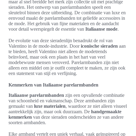
maar al snel breidde het merk zijn collectie uit met prachtige
sieraden. Het ontwerp van parelarmbanden speelt een
sleutelrol binnen deze uitbreiding. De combinatie van luxe en
eenvoud maakt de parelarmbanden tot geliefde accessoires in
de mode. Het gebruik van fijne materialen en de aandacht
voor detail weerspiegelt de essentie van
Italiaanse mode
.
De evolutie van deze sieradenlijn benadrukt de rol van
Valentino in de mode-industrie. Door
iconische sieraden
aan
te bieden, heeft Valentino niet alleen de modetrends
beïnvloed, maar ook een plaats in het hart van veel
modebewuste mensen veroverd. Parelarmbanden zijn niet
alleen een middel om je outfit compleet te maken, ze zijn ook
een statement van stijl en verfijning.
Kenmerken van Italiaanse parelarmbanden
Italiaanse parelarmbanden
zijn een opvallende combinatie
van schoonheid en vakmanschap. Deze armbanden zijn
gemaakt van
luxe materialen
, waardoor ze niet alleen visueel
aantrekkelijk zijn, maar ook duurzaam. De
handgemaakte
kenmerken
van deze sieraden onderscheiden ze van andere
soorten armbanden.
Elke armband vertelt een uniek verhaal, vaak geïnspireerd op