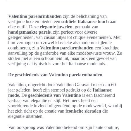
Valentino parelarmbanden
zijn de belichaming van
verfijnde luxe en bieden een
subtiele Italiaanse touch
aan
elke outfit. Deze
elegante juwelen
, gemaakt van
handgemaakte parels
, zijn perfect voor diverse
gelegenheden, van casual uitjes tot chique evenementen. Met
hun vermogen om zowel klassieke als moderne stijlen te
combineren, zijn
Valentino parelarmbanden
een krachtige
aanvulling op de garderobe van elke modebewuste vrouw. Ze
stralen niet alleen schoonheid uit, maar ook een gevoel van
verfijning dat typisch is voor het Italiaanse modehuis.
De geschiedenis van Valentino parelarmbanden
Valentino, opgericht door Valentino Garavani meer dan 60
jaar geleden, heeft zijn stempel gedrukt op de
Italiaanse
mode
. De
geschiedenis van Valentino
is een fascinerend
verhaal van elegantie en stijl. Het merk heeft een
voortdurende invloed uitgeoefend op de modewereld, waarbij
het zich richt op de creatie van
iconische sieraden
die
elegantie uitstralen.
Van oorsprong was Valentino bekend om zijn haute couture,