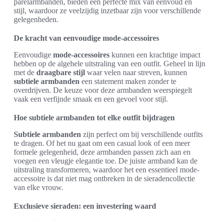
parelarmbanden, bieden een perfecte mix van eenvoud en
stijl, waardoor ze veelzijdig inzetbaar zijn voor verschillende
gelegenheden.
De kracht van eenvoudige mode-accessoires
Eenvoudige
mode-accessoires
kunnen een krachtige impact
hebben op de algehele uitstraling van een outfit. Geheel in lijn
met de
draagbare stijl
waar velen naar streven, kunnen
subtiele armbanden
een statement maken zonder te
overdrijven. De keuze voor deze armbanden weerspiegelt
vaak een verfijnde smaak en een gevoel voor stijl.
Hoe subtiele armbanden tot elke outfit bijdragen
Subtiele armbanden
zijn perfect om bij verschillende outfits
te dragen. Of het nu gaat om een casual look of een meer
formele gelegenheid, deze armbanden passen zich aan en
voegen een vleugje elegantie toe. De juiste armband kan de
uitstraling transformeren, waardoor het een essentieel mode-
accessoire is dat niet mag ontbreken in de sieradencollectie
van elke vrouw.
Exclusieve sieraden: een investering waard