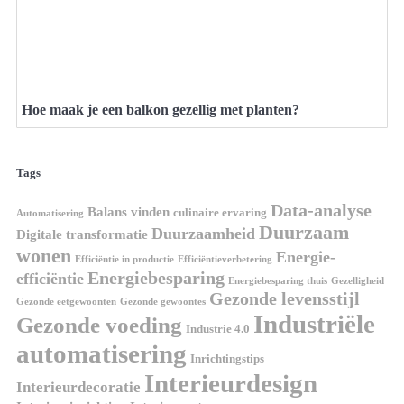
Hoe maak je een balkon gezellig met planten?
Tags
Data-analyse
Balans vinden
culinaire ervaring
Automatisering
Duurzaam
Duurzaamheid
Digitale transformatie
wonen
Energie-
Efficiëntie in productie
Efficiëntieverbetering
Energiebesparing
efficiëntie
Energiebesparing thuis
Gezelligheid
Gezonde levensstijl
Gezonde eetgewoonten
Gezonde gewoontes
Industriële
Gezonde voeding
Industrie 4.0
automatisering
Inrichtingstips
Interieurdesign
Interieurdecoratie