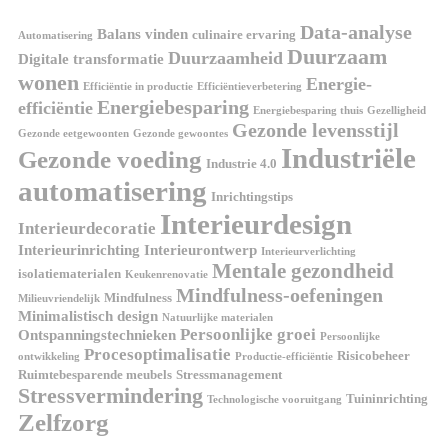
Data-analyse
Balans vinden
culinaire ervaring
Automatisering
Duurzaam
Duurzaamheid
Digitale transformatie
wonen
Energie-
Efficiëntie in productie
Efficiëntieverbetering
Energiebesparing
efficiëntie
Energiebesparing thuis
Gezelligheid
Gezonde levensstijl
Gezonde eetgewoonten
Gezonde gewoontes
Industriële
Gezonde voeding
Industrie 4.0
automatisering
Inrichtingstips
Interieurdesign
Interieurdecoratie
Interieurinrichting
Interieurontwerp
Interieurverlichting
Mentale gezondheid
isolatiematerialen
Keukenrenovatie
Mindfulness-oefeningen
Mindfulness
Milieuvriendelijk
Minimalistisch design
Natuurlijke materialen
Persoonlijke groei
Ontspanningstechnieken
Persoonlijke
Procesoptimalisatie
Risicobeheer
ontwikkeling
Productie-efficiëntie
Ruimtebesparende meubels
Stressmanagement
Stressvermindering
Tuininrichting
Technologische vooruitgang
Zelfzorg