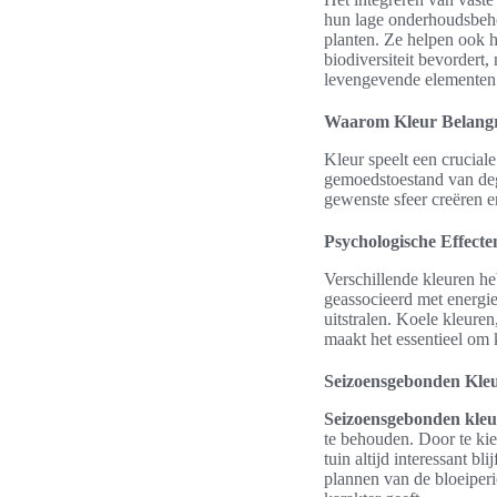
hun lage onderhoudsbehoe
planten. Ze helpen ook h
biodiversiteit bevorder
levengevende elementen k
Waarom Kleur Belangrij
Kleur speelt een cruciale
gemoedstoestand van deg
gewenste sfeer creëren 
Psychologische Effect
Verschillende kleuren h
geassocieerd met energi
uitstralen. Koele kleuren
maakt het essentieel om 
Seizoensgebonden Kle
Seizoensgebonden kleu
te behouden. Door te kie
tuin altijd interessant bl
plannen van de bloeiperio