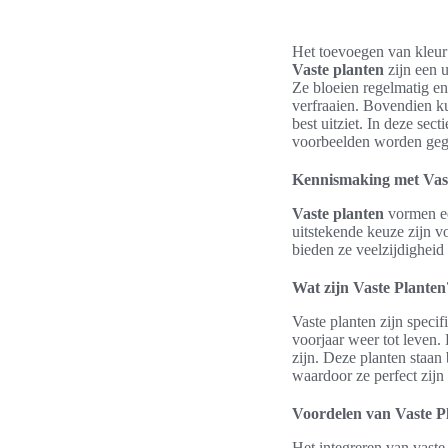
Het toevoegen van kleur
Vaste planten
zijn een 
Ze bloeien regelmatig en
verfraaien. Bovendien 
best uitziet. In deze se
voorbeelden worden geg
Kennismaking met Vas
Vaste planten
vormen een
uitstekende keuze zijn v
bieden ze veelzijdigheid 
Wat zijn Vaste Planten
Vaste planten zijn speci
voorjaar weer tot leven.
zijn. Deze planten staa
waardoor ze perfect zijn 
Voordelen van Vaste Pl
Het integreren van vaste 