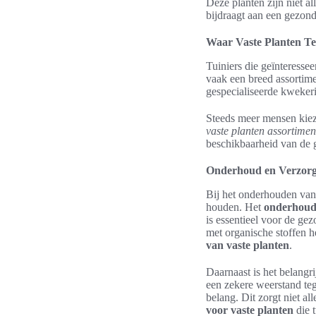
Deze planten zijn niet al
bijdraagt aan een gezond
Waar Vaste Planten T
Tuiniers die geïnteressee
vaak een breed assortime
gespecialiseerde kwekeri
Steeds meer mensen kieze
vaste planten assortimen
beschikbaarheid van de g
Onderhoud en Verzorg
Bij het onderhouden van 
houden. Het
onderhoud 
is essentieel voor de ge
met organische stoffen h
van vaste planten
.
Daarnaast is het belangr
een zekere weerstand teg
belang. Dit zorgt niet a
voor vaste planten
die 