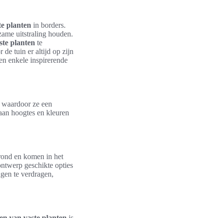
te planten
in borders.
zame uitstraling houden.
ste planten
te
de tuin er altijd op zijn
 en enkele inspirerende
, waardoor ze een
 aan hoogtes en kleuren
grond en komen in het
ontwerp geschikte opties
gen te verdragen,
en van vaste planten
is