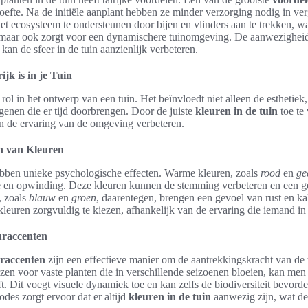
fte. Na de initiële aanplant hebben ze minder verzorging nodig in ver
et ecosysteem te ondersteunen door bijen en vlinders aan te trekken, wat
t, maar ook zorgt voor een dynamischere tuinomgeving. De aanwezighei
an de sfeer in de tuin aanzienlijk verbeteren.
k is in je Tuin
 rol in het ontwerp van een tuin. Het beïnvloedt niet alleen de esthetie
enen die er tijd doorbrengen. Door de juiste
kleuren in de tuin
toe te
en de ervaring van de omgeving verbeteren.
en van Kleuren
ebben unieke psychologische effecten. Warme kleuren, zoals
rood
en
ge
e en opwinding. Deze kleuren kunnen de stemming verbeteren en een g
, zoals
blauw
en
groen
, daarentegen, brengen een gevoel van rust en ka
kleuren zorgvuldig te kiezen, afhankelijk van de ervaring die iemand in 
uraccenten
raccenten
zijn een effectieve manier om de aantrekkingskracht van de 
zen voor vaste planten die in verschillende seizoenen bloeien, kan men
ijft. Dit voegt visuele dynamiek toe en kan zelfs de biodiversiteit bevord
des zorgt ervoor dat er altijd
kleuren in de tuin
aanwezig zijn, wat de