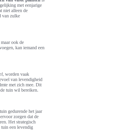
gelijking met eenjarige
 niet alleen de
d van zulke
k, maar ook de
 voegen, kan iemand een
el
, worden vaak
evoel van levendigheid
lmte met zich mee. Dit
de tuin wil bereiken.
tuin gedurende het jaar
 ervoor zorgen dat de
eren. Het strategisch
 tuin een levendig