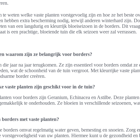
eren.
 om te weten welke vaste planten vorstgevoelig zijn en hoe ze het beste 
 hebben extra bescherming nodig, terwijl anderen winterhard zijn. Do
ten van een langdurig en kleurrijk bloeiseizoen in de borders. Dit vraa
aat is een prachtige, bloeiende tuin die elk seizoen weer zal verrassen.
 en waarom zijn ze belangrijk voor borders?
en die jaar na jaar terugkomen. Ze zijn essentieel voor borders omdat z
eden, wat de schoonheid van de tuin vergroot. Met kleurrijke vaste plan
dsarme border creëren.
e vaste planten zijn geschikt voor in de tuin?
lanten voor borders zijn Geranium, Echinacea en Astilbe. Deze planten z
gemakkelijk te onderhouden. Ze bloeien in verschillende seizoenen, wat
 borders met vaste planten?
e borders omvat regelmatig water geven, bemesting en snoeien. Zorg 
de vorstgevoeligheid van uw planten. Hiermee kunt u de gezondheid en 