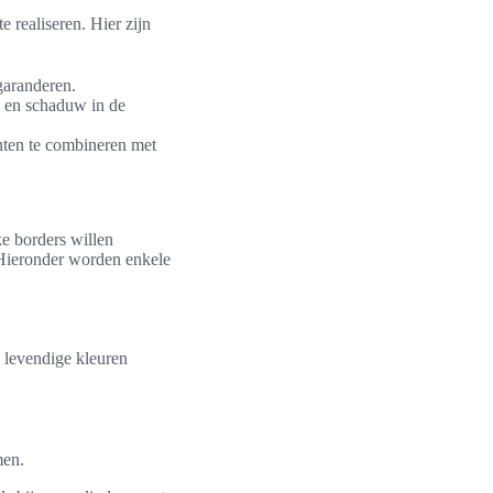
e realiseren. Hier zijn
garanderen.
n en schaduw in de
anten te combineren met
ke borders willen
. Hieronder worden enkele
n levendige kleuren
men.