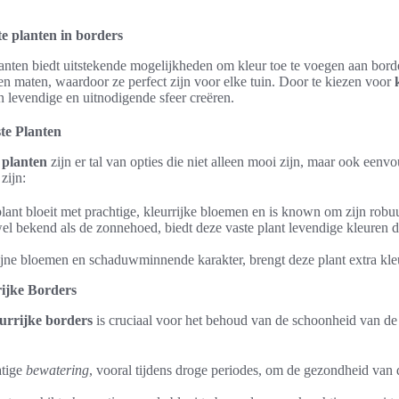
te planten in borders
anten biedt uitstekende mogelijkheden om kleur toe te voegen aan borde
 en maten, waardoor ze perfect zijn voor elke tuin. Door te kiezen voor
 levendige en uitnodigende sfeer creëren.
te Planten
 planten
zijn er tal van opties die niet alleen mooi zijn, maar ook een
zijn:
lant bloeit met prachtige, kleurrijke bloemen en is known om zijn robu
el bekend als de zonnehoed, biedt deze vaste plant levendige kleuren d
.
fijne bloemen en schaduwminnende karakter, brengt deze plant extra kle
ijke Borders
urrijke borders
is cruciaal voor het behoud van de schoonheid van de t
atige
bewatering
, vooral tijdens droge periodes, om de gezondheid van 