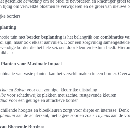
et geschikte
bemesting
om de bloei te bevorderen en krachtiger groei te
en tijdig om verwelkte bloemen te verwijderen en de groei van nieuwe b
planting
mooie tuin met
border beplanting
is het belangrijk om
combinaties va
ooi zijn, maar ook elkaar aanvullen. Door een zorgvuldig samengestelde
levendige border die het hele seizoen door kleur en textuur biedt. Hiero
hikbaar.
 Planten voor Maximale Impact
binatie van vaste planten kan het verschil maken in een border. Over
ckia
en
Salvia
voor een zonnige, kleurrijke uitstraling.
ilbe
voor schaduwrijke plekken met zachte, rustgevende kleuren.
dula
voor een geurige en attractieve border.
hillende hoogtes en bloeikleuren zorgt voor diepte en interesse. Denk
phinium
aan de achterkant, met lagere soorten zoals
Thymus
aan de voo
 van Bloeiende Borders