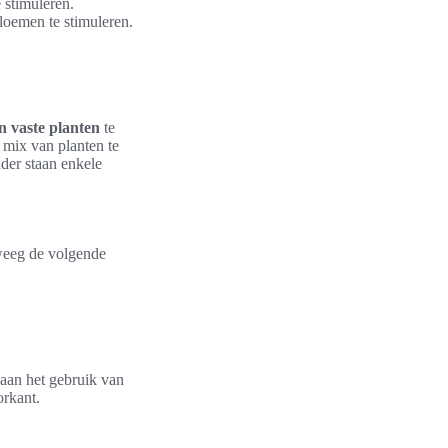
 stimuleren.
loemen te stimuleren.
n vaste planten
te
 mix van planten te
nder staan enkele
weeg de volgende
 aan het gebruik van
rkant.