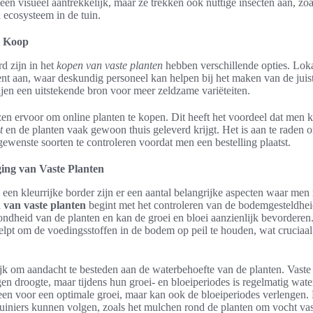
leen visueel aantrekkelijk, maar ze trekken ook nuttige insecten aan, zoa
 ecosysteem in de tuin.
e Koop
rd zijn in het
kopen van vaste planten
hebben verschillende opties. Loka
nt aan, waar deskundig personeel kan helpen bij het maken van de juis
jen een uitstekende bron voor meer zeldzame variëteiten.
n ervoor om online planten te kopen. Dit heeft het voordeel dat men k
t
en de planten vaak gewoon thuis geleverd krijgt. Het is aan te raden 
ewenste soorten te controleren voordat men een bestelling plaatst.
ing van Vaste Planten
een kleurrijke border zijn er een aantal belangrijke aspecten waar me
van vaste planten
begint met het controleren van de bodemgesteldhe
zondheid van de planten en kan de groei en bloei aanzienlijk bevordere
elpt om de voedingsstoffen in de bodem op peil te houden, wat cruciaal
ijk om aandacht te besteden aan de waterbehoefte van de planten. Vast
en droogte, maar tijdens hun groei- en bloeiperiodes is regelmatig wat
lleen voor een optimale groei, maar kan ook de bloeiperiodes verlengen. 
tuiniers kunnen volgen, zoals het mulchen rond de planten om vocht va