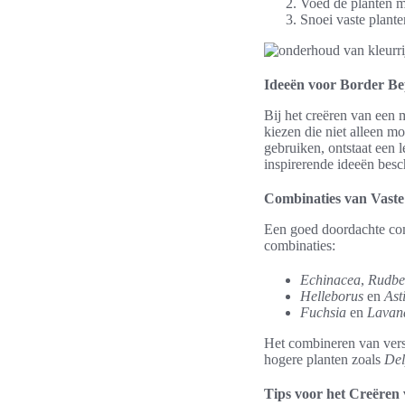
Voed de planten m
Snoei vaste plant
Ideeën voor Border Be
Bij het creëren van een 
kiezen die niet alleen m
gebruiken, ontstaat een 
inspirerende ideeën besc
Combinaties van Vaste
Een goed doordachte com
combinaties:
Echinacea
,
Rudbe
Helleborus
en
Ast
Fuchsia
en
Lavan
Het combineren van versc
hogere planten zoals
Del
Tips voor het Creëren