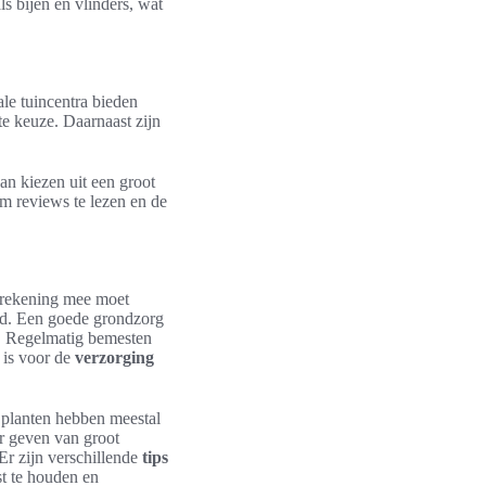
ls bijen en vlinders, wat
le tuincentra bieden
te keuze. Daarnaast zijn
an kiezen uit een groot
om reviews te lezen en de
n rekening mee moet
id. Een goede grondzorg
n. Regelmatig bemesten
 is voor de
verzorging
e planten hebben meestal
er geven van groot
Er zijn verschillende
tips
st te houden en