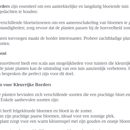
rders
zijn essentieel om een aantrekkelijke en langdurig bloeiende tuin t
 gedachten te houden:
verschillende bloeiseizoenen om een aaneenschakeling van bloemen te 
standigheden; zorg ervoor dat de planten passen bij de hoeveelheid zo
uren toevoegen maakt de border interessanter. Probeer zachtbladige pl
orten.
ment
assortiment
biedt een scala aan mogelijkheden voor tuiniers die kleurrij
de juiste planten kan de uitstraling van een tuin aanzienlijk verbeteren
n
besproken die perfect zijn voor dit doel.
n voor Kleurrijke Borders
e planten
bevinden zich verschillende soorten die een prachtige bloei e
 Enkele aanbevolen soorten zijn:
 heeft felgekleurde bloemen en bloeit in de zomer.
m zijn prachtige paarse bloemen, ideaal voor een zonnige plek.
lant zorgt voor een warm kleurenspel met zijn gouden en oranje bloe