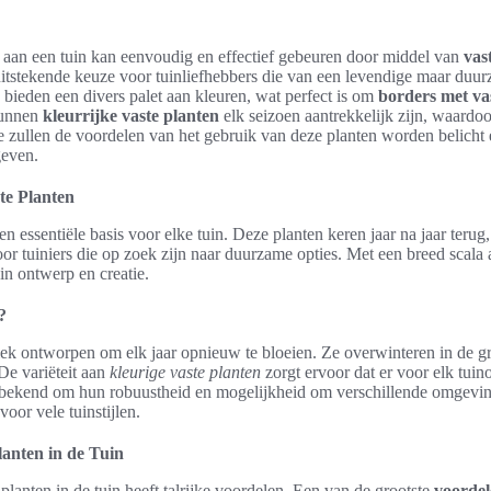
 aan een tuin kan eenvoudig en effectief gebeuren door middel van
vas
uitstekende keuze voor tuinliefhebbers die van een levendige maar duur
 bieden een divers palet aan kleuren, wat perfect is om
borders met va
kunnen
kleurrijke vaste planten
elk seizoen aantrekkelijk zijn, waardoor 
ctie zullen de voordelen van het gebruik van deze planten worden belicht
even.
te Planten
 essentiële basis voor elke tuin. Deze planten keren jaar na jaar terug
oor tuiniers die op zoek zijn naar duurzame opties. Met een breed scala
in ontwerp en creatie.
?
fiek ontworpen om elk jaar opnieuw te bloeien. Ze overwinteren in de 
 De variëteit aan
kleurige vaste planten
zorgt ervoor dat er voor elk tuin
n bekend om hun robuustheid en mogelijkheid om verschillende omgevin
voor vele tuinstijlen.
anten in de Tuin
planten in de tuin heeft talrijke voordelen. Een van de grootste
voordel