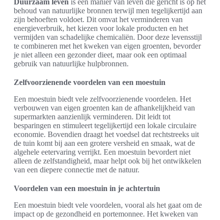
Duurzaam leven
is een manier van leven die gericht is op het
behoud van natuurlijke bronnen terwijl men tegelijkertijd aan
zijn behoeften voldoet. Dit omvat het verminderen van
energieverbruik, het kiezen voor lokale producten en het
vermijden van schadelijke chemicaliën. Door deze levensstijl
te combineren met het kweken van eigen groenten, bevorder
je niet alleen een gezonder dieet, maar ook een optimaal
gebruik van natuurlijke hulpbronnen.
Zelfvoorzienende voordelen van een moestuin
Een moestuin biedt vele zelfvoorzienende voordelen. Het
verbouwen van eigen groenten kan de afhankelijkheid van
supermarkten aanzienlijk verminderen. Dit leidt tot
besparingen en stimuleert tegelijkertijd een lokale circulaire
economie. Bovendien draagt het voedsel dat rechtstreeks uit
de tuin komt bij aan een grotere versheid en smaak, wat de
algehele eetervaring verrijkt. Een moestuin bevordert niet
alleen de zelfstandigheid, maar helpt ook bij het ontwikkelen
van een diepere connectie met de natuur.
Voordelen van een moestuin in je achtertuin
Een moestuin biedt vele voordelen, vooral als het gaat om de
impact op de gezondheid en portemonnee. Het kweken van