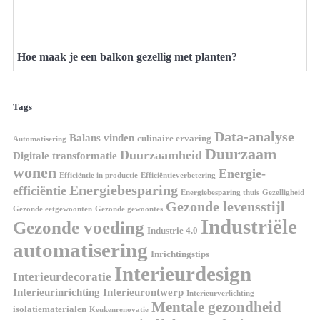
Hoe maak je een balkon gezellig met planten?
Tags
Data-analyse
Balans vinden
culinaire ervaring
Automatisering
Duurzaam
Duurzaamheid
Digitale transformatie
wonen
Energie-
Efficiëntie in productie
Efficiëntieverbetering
Energiebesparing
efficiëntie
Energiebesparing thuis
Gezelligheid
Gezonde levensstijl
Gezonde eetgewoonten
Gezonde gewoontes
Industriële
Gezonde voeding
Industrie 4.0
automatisering
Inrichtingstips
Interieurdesign
Interieurdecoratie
Interieurinrichting
Interieurontwerp
Interieurverlichting
Mentale gezondheid
isolatiematerialen
Keukenrenovatie