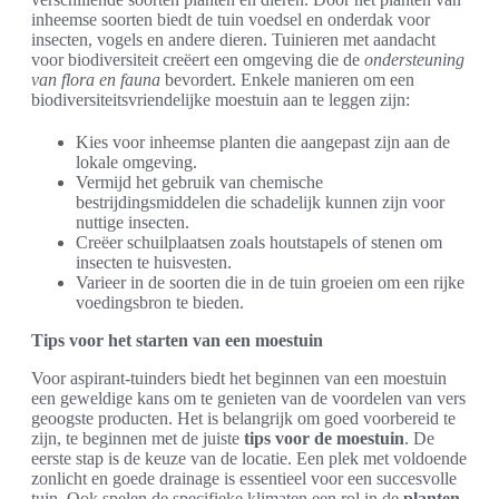
inheemse soorten biedt de tuin voedsel en onderdak voor
insecten, vogels en andere dieren. Tuinieren met aandacht
voor biodiversiteit creëert een omgeving die de
ondersteuning
van flora en fauna
bevordert. Enkele manieren om een
biodiversiteitsvriendelijke moestuin aan te leggen zijn:
Kies voor inheemse planten die aangepast zijn aan de
lokale omgeving.
Vermijd het gebruik van chemische
bestrijdingsmiddelen die schadelijk kunnen zijn voor
nuttige insecten.
Creëer schuilplaatsen zoals houtstapels of stenen om
insecten te huisvesten.
Varieer in de soorten die in de tuin groeien om een rijke
voedingsbron te bieden.
Tips voor het starten van een moestuin
Voor aspirant-tuinders biedt het beginnen van een moestuin
een geweldige kans om te genieten van de voordelen van vers
geoogste producten. Het is belangrijk om goed voorbereid te
zijn, te beginnen met de juiste
tips voor de moestuin
. De
eerste stap is de keuze van de locatie. Een plek met voldoende
zonlicht en goede drainage is essentieel voor een succesvolle
tuin. Ook spelen de specifieke klimaten een rol in de
planten