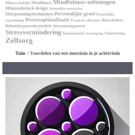
Mindfulness-oefeningen
Mindfulness
Milieuvriendelijk
Minimalistisch design
Natuurlijke materialen
Persoonlijke groei
Ontspanningstechnieken
Persoonlijke
Procesoptimalisatie
Risicobeheer
ontwikkeling
Productie-efficiëntie
Ruimtebesparende meubels
Stressmanagement
Stressvermindering
Technologische vooruitgang
Tuininrichting
Zelfzorg
Tuin
>
Voordelen van een moestuin in je achtertuin