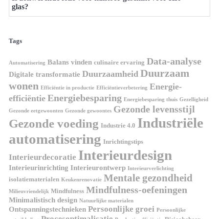
glas?
Tags
Data-analyse
Balans vinden
culinaire ervaring
Automatisering
Duurzaam
Duurzaamheid
Digitale transformatie
wonen
Energie-
Efficiëntie in productie
Efficiëntieverbetering
Energiebesparing
efficiëntie
Energiebesparing thuis
Gezelligheid
Gezonde levensstijl
Gezonde eetgewoonten
Gezonde gewoontes
Industriële
Gezonde voeding
Industrie 4.0
automatisering
Inrichtingstips
Interieurdesign
Interieurdecoratie
Interieurinrichting
Interieurontwerp
Interieurverlichting
Mentale gezondheid
isolatiematerialen
Keukenrenovatie
Mindfulness-oefeningen
Mindfulness
Milieuvriendelijk
Minimalistisch design
Natuurlijke materialen
Persoonlijke groei
Ontspanningstechnieken
Persoonlijke
Procesoptimalisatie