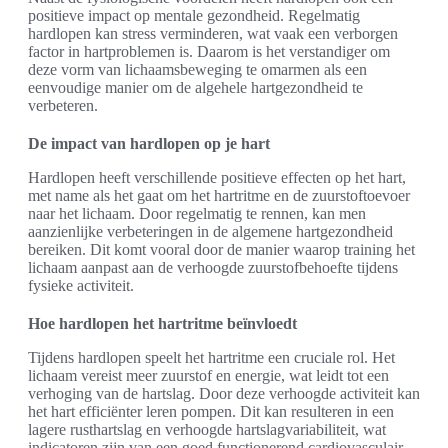
positieve impact op mentale gezondheid. Regelmatig
hardlopen kan stress verminderen, wat vaak een verborgen
factor in hartproblemen is. Daarom is het verstandiger om
deze vorm van lichaamsbeweging te omarmen als een
eenvoudige manier om de algehele hartgezondheid te
verbeteren.
De impact van hardlopen op je hart
Hardlopen heeft verschillende positieve effecten op het hart,
met name als het gaat om het hartritme en de zuurstoftoevoer
naar het lichaam. Door regelmatig te rennen, kan men
aanzienlijke verbeteringen in de algemene hartgezondheid
bereiken. Dit komt vooral door de manier waarop training het
lichaam aanpast aan de verhoogde zuurstofbehoefte tijdens
fysieke activiteit.
Hoe hardlopen het hartritme beïnvloedt
Tijdens hardlopen speelt het hartritme een cruciale rol. Het
lichaam vereist meer zuurstof en energie, wat leidt tot een
verhoging van de hartslag. Door deze verhoogde activiteit kan
het hart efficiënter leren pompen. Dit kan resulteren in een
lagere rusthartslag en verhoogde hartslagvariabiliteit, wat
indicatoren zijn van een goed functionerend cardiovasculair