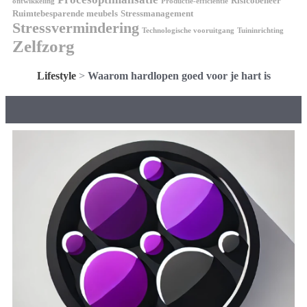
Risicobeheer
ontwikkeling
Productie-efficiëntie
Ruimtebesparende meubels
Stressmanagement
Stressvermindering
Technologische vooruitgang
Tuininrichting
Zelfzorg
Lifestyle
>
Waarom hardlopen goed voor je hart is