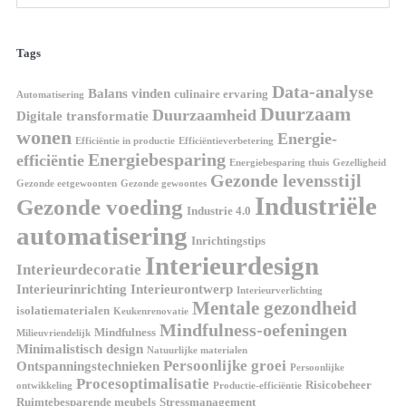
Tags
Data-analyse
Balans vinden
culinaire ervaring
Automatisering
Duurzaam
Duurzaamheid
Digitale transformatie
wonen
Energie-
Efficiëntie in productie
Efficiëntieverbetering
Energiebesparing
efficiëntie
Energiebesparing thuis
Gezelligheid
Gezonde levensstijl
Gezonde eetgewoonten
Gezonde gewoontes
Industriële
Gezonde voeding
Industrie 4.0
automatisering
Inrichtingstips
Interieurdesign
Interieurdecoratie
Interieurinrichting
Interieurontwerp
Interieurverlichting
Mentale gezondheid
isolatiematerialen
Keukenrenovatie
Mindfulness-oefeningen
Mindfulness
Milieuvriendelijk
Minimalistisch design
Natuurlijke materialen
Persoonlijke groei
Ontspanningstechnieken
Persoonlijke
Procesoptimalisatie
Risicobeheer
ontwikkeling
Productie-efficiëntie
Ruimtebesparende meubels
Stressmanagement