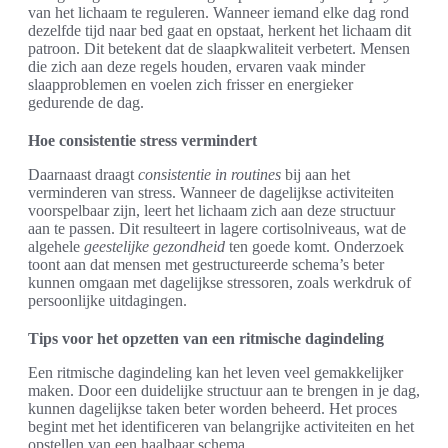
van het lichaam te reguleren. Wanneer iemand elke dag rond
dezelfde tijd naar bed gaat en opstaat, herkent het lichaam dit
patroon. Dit betekent dat de slaapkwaliteit verbetert. Mensen
die zich aan deze regels houden, ervaren vaak minder
slaapproblemen en voelen zich frisser en energieker
gedurende de dag.
Hoe consistentie stress vermindert
Daarnaast draagt
consistentie in routines
bij aan het
verminderen van stress. Wanneer de dagelijkse activiteiten
voorspelbaar zijn, leert het lichaam zich aan deze structuur
aan te passen. Dit resulteert in lagere cortisolniveaus, wat de
algehele
geestelijke gezondheid
ten goede komt. Onderzoek
toont aan dat mensen met gestructureerde schema’s beter
kunnen omgaan met dagelijkse stressoren, zoals werkdruk of
persoonlijke uitdagingen.
Tips voor het opzetten van een ritmische dagindeling
Een ritmische dagindeling kan het leven veel gemakkelijker
maken. Door een duidelijke structuur aan te brengen in je dag,
kunnen dagelijkse taken beter worden beheerd. Het proces
begint met het identificeren van belangrijke activiteiten en het
opstellen van een haalbaar schema.