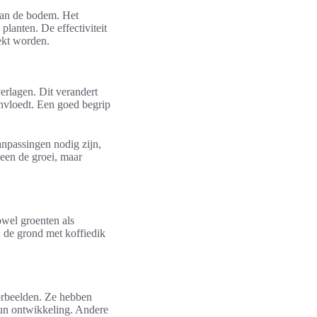
 van de bodem. Het
lanten. De effectiviteit
ekt worden.
rlagen. Dit verandert
nvloedt. Een goed begrip
anpassingen nodig zijn,
leen de groei, maar
owel groenten als
n de grond met koffiedik
oorbeelden. Ze hebben
hun ontwikkeling. Andere