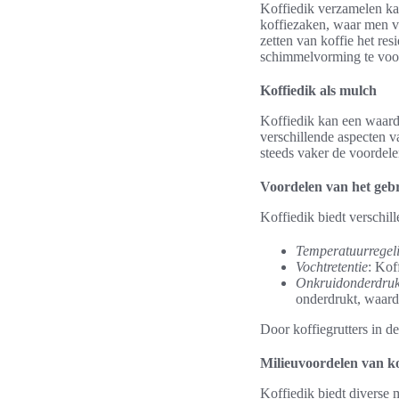
Koffiedik verzamelen ka
koffiezaken, waar men va
zetten van koffie het res
schimmelvorming te voork
Koffiedik als mulch
Koffiedik kan een waarde
verschillende aspecten 
steeds vaker de voordel
Voordelen van het gebr
Koffiedik biedt verschil
Temperatuurregel
Vochtretentie
: Kof
Onkruidonderdruk
onderdrukt, waard
Door koffiegrutters in d
Milieuvoordelen van ko
Koffiedik biedt diverse 