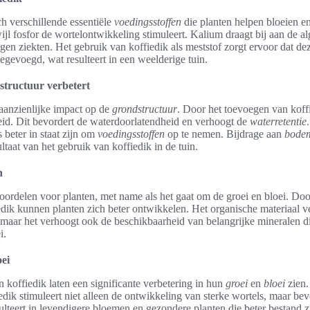
ch verschillende essentiële
voedingsstoffen
die planten helpen bloeien en
wijl fosfor de wortelontwikkeling stimuleert. Kalium draagt bij aan de 
gen ziekten. Het gebruik van koffiedik als meststof zorgt ervoor dat dez
gevoegd, wat resulteert in een weelderige tuin.
structuur verbetert
aanzienlijke impact op de
grondstructuur
. Door het toevoegen van koffi
id. Dit bevordert de waterdoorlatendheid en verhoogt de
waterretentie
 beter in staat zijn om
voedingsstoffen
op te nemen. Bijdrage aan
bodem
taat van het gebruik van koffiedik in de tuin.
n
voordelen voor planten, met name als het gaat om de groei en bloei. Doo
edik kunnen planten zich beter ontwikkelen. Het organische materiaal ve
maar het verhoogt ook de beschikbaarheid van belangrijke mineralen die
i.
oei
n koffiedik laten een significante verbetering in hun
groei
en
bloei
zien.
iedik stimuleert niet alleen de ontwikkeling van sterke wortels, maar be
ulteert in levendigere bloemen en gezondere planten die beter bestand zi