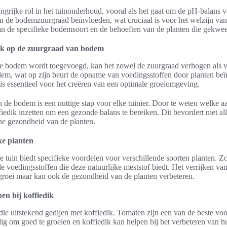
angrijke rol in het tuinonderhoud, vooral als het gaat om de pH-balans
n de bodemzuurgraad beïnvloeden, wat cruciaal is voor het welzijn van p
van de specifieke bodemsoort en de behoeften van de planten die gekwe
dik op de zuurgraad van bodem
e bodem wordt toegevoegd, kan het zowel de zuurgraad verhogen als ve
em, wat op zijn beurt de opname van voedingsstoffen door planten beï
s essentieel voor het creëren van een optimale groeiomgeving.
 de bodem is een nuttige stap voor elke tuinier. Door te weten welke a
iedik inzetten om een gezonde balans te bereiken. Dit bevordert niet al
e gezondheid van de planten.
ke planten
e tuin biedt specifieke voordelen voor verschillende soorten planten. Z
e voedingsstoffen die deze natuurlijke meststof biedt. Het verrijken va
e groei maar kan ook de gezondheid van de planten verbeteren.
en bij koffiedik
 die uitstekend gedijen met koffiedik. Tomaten zijn een van de beste v
ig om goed te groeien en koffiedik kan helpen bij het verbeteren van 