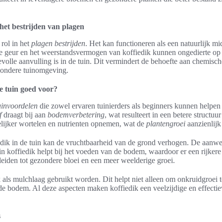
 het bestrijden van plagen
 rol in het
plagen bestrijden
. Het kan functioneren als een natuurlijk m
e geur en het weerstandsvermogen van koffiedik kunnen ongedierte op
olle aanvulling is in de tuin. Dit vermindert de behoefte aan chemisch
ezondere tuinomgeving.
de tuin goed voor?
uinvoordelen
die zowel ervaren tuinierders als beginners kunnen helpen 
f
draagt bij aan
bodemverbetering
, wat resulteert in een betere structu
ijker wortelen en nutrienten opnemen, wat de
plantengroei
aanzienlijk
edik in de tuin kan de vruchtbaarheid van de grond verhogen. De aanw
in koffiedik helpt bij het voeden van de bodem, waardoor er een rijker
 leiden tot gezondere bloei en een meer weelderige groei.
als mulchlaag gebruikt worden. Dit helpt niet alleen om onkruidgroei 
de bodem. Al deze aspecten maken koffiedik een veelzijdige en effecti
s