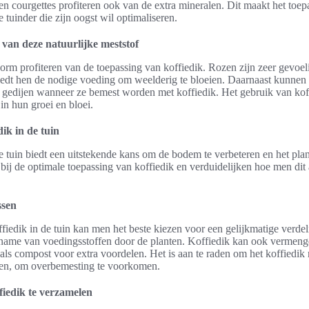
en courgettes profiteren ook van de extra mineralen. Dit maakt het toep
 tuinder die zijn oogst wil optimaliseren.
 van deze natuurlijke meststof
m profiteren van de toepassing van koffiedik. Rozen zijn zeer gevoeli
iedt hen de nodige voeding om weelderig te bloeien. Daarnaast kunnen 
gedijen wanneer ze bemest worden met koffiedik. Het gebruik van koff
in hun groei en bloei.
ik in de tuin
e tuin biedt een uitstekende kans om de bodem te verbeteren en het pla
bij de optimale toepassing van koffiedik en verduidelijken hoe men dit 
ssen
ffiedik in de tuin kan men het beste kiezen voor een gelijkmatige verde
name van voedingsstoffen door de planten. Koffiedik kan ook vermen
als compost voor extra voordelen. Het is aan te raden om het koffiedik n
ken, om overbemesting te voorkomen.
iedik te verzamelen