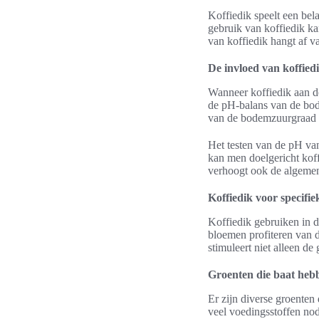
Koffiedik speelt een bel
gebruik van koffiedik ka
van koffiedik hangt af 
De invloed van koffie
Wanneer koffiedik aan d
de pH-balans van de bod
van de bodemzuurgraad i
Het testen van de pH van
kan men doelgericht koff
verhoogt ook de algemen
Koffiedik voor specifie
Koffiedik gebruiken in d
bloemen profiteren van d
stimuleert niet alleen d
Groenten die baat hebb
Er zijn diverse groenten
veel voedingsstoffen nod