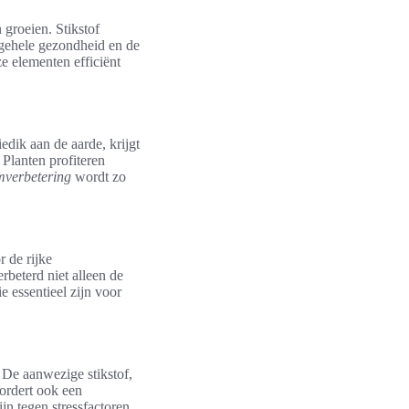
 groeien. Stikstof
algehele gezondheid en de
e elementen efficiënt
edik aan de aarde, krijgt
. Planten profiteren
verbetering
wordt zo
r de rijke
rbeterd niet alleen de
 essentieel zijn voor
 De aanwezige stikstof,
vordert ook een
jn tegen stressfactoren