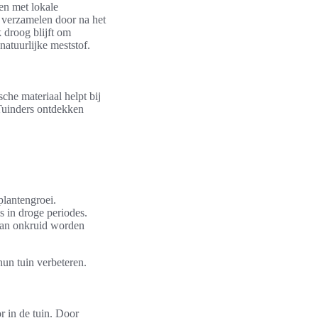
en met lokale
t verzamelen door na het
k droog blijft om
atuurlijke meststof.
che materiaal helpt bij
Tuinders ontdekken
plantengroei.
s in droge periodes.
 van onkruid worden
hun tuin verbeteren.
r in de tuin. Door