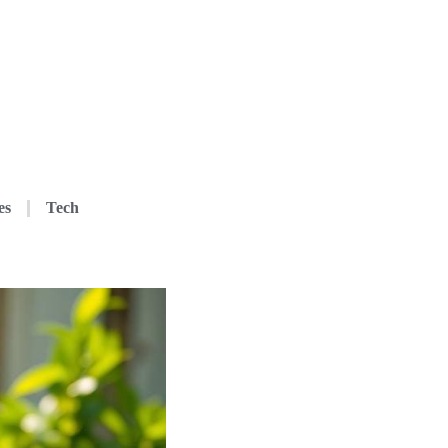
es
Tech