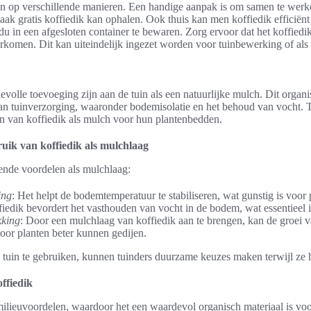
n op verschillende manieren. Een handige aanpak is om samen te werk
ak gratis koffiedik kan ophalen. Ook thuis kan men koffiedik efficiën
idu in een afgesloten container te bewaren. Zorg ervoor dat het koffiedi
omen. Dit kan uiteindelijk ingezet worden voor tuinbewerking of als n
volle toevoeging zijn aan de tuin als een natuurlijke mulch. Dit organis
van tuinverzorging, waaronder bodemisolatie en het behoud van vocht. 
en van koffiedik als mulch voor hun plantenbedden.
uik van koffiedik als mulchlaag
lende voordelen als mulchlaag:
ing
: Het helpt de bodemtemperatuur te stabiliseren, wat gunstig is voor 
fiedik bevordert het vasthouden van vocht in de bodem, wat essentieel i
king
: Door een mulchlaag van koffiedik aan te brengen, kan de groei
oor planten beter kunnen gedijen.
e tuin te gebruiken, kunnen tuinders duurzame keuzes maken terwijl ze 
ffiedik
milieuvoordelen, waardoor het een waardevol organisch materiaal is voo