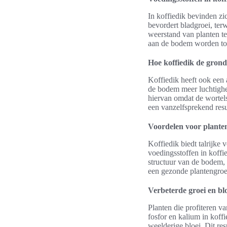
In koffiedik bevinden zi
bevordert bladgroei, ter
weerstand van planten te
aan de bodem worden toe
Hoe koffiedik de grond
Koffiedik heeft ook een 
de bodem meer luchtighe
hiervan omdat de wortels
een vanzelfsprekend resul
Voordelen voor plante
Koffiedik biedt talrijke 
voedingsstoffen in koffi
structuur van de bodem, 
een gezonde plantengroe
Verbeterde groei en bl
Planten die profiteren va
fosfor en kalium in koff
weelderige bloei. Dit res