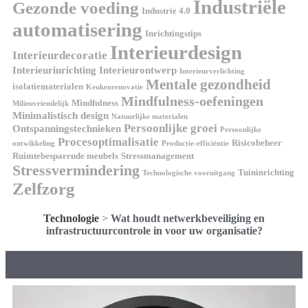
Industriële
Gezonde voeding
Industrie 4.0
automatisering
Inrichtingstips
Interieurdesign
Interieurdecoratie
Interieurinrichting
Interieurontwerp
Interieurverlichting
Mentale gezondheid
isolatiematerialen
Keukenrenovatie
Mindfulness-oefeningen
Mindfulness
Milieuvriendelijk
Minimalistisch design
Natuurlijke materialen
Persoonlijke groei
Ontspanningstechnieken
Persoonlijke
Procesoptimalisatie
Risicobeheer
ontwikkeling
Productie-efficiëntie
Ruimtebesparende meubels
Stressmanagement
Stressvermindering
Tuininrichting
Technologische vooruitgang
Zelfzorg
Technologie
>
Wat houdt netwerkbeveiliging en
infrastructuurcontrole in voor uw organisatie?