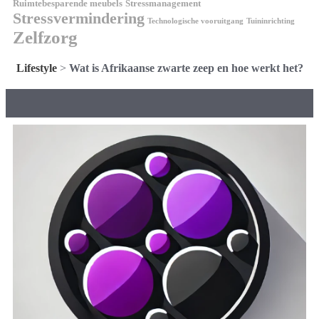
Ruimtebesparende meubels
Stressmanagement
Stressvermindering
Technologische vooruitgang
Tuininrichting
Zelfzorg
Lifestyle
>
Wat is Afrikaanse zwarte zeep en hoe werkt het?