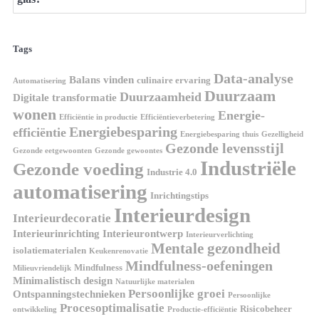
Tags
Data-analyse
Balans vinden
culinaire ervaring
Automatisering
Duurzaam
Duurzaamheid
Digitale transformatie
wonen
Energie-
Efficiëntie in productie
Efficiëntieverbetering
Energiebesparing
efficiëntie
Energiebesparing thuis
Gezelligheid
Gezonde levensstijl
Gezonde eetgewoonten
Gezonde gewoontes
Industriële
Gezonde voeding
Industrie 4.0
automatisering
Inrichtingstips
Interieurdesign
Interieurdecoratie
Interieurinrichting
Interieurontwerp
Interieurverlichting
Mentale gezondheid
isolatiematerialen
Keukenrenovatie
Mindfulness-oefeningen
Mindfulness
Milieuvriendelijk
Minimalistisch design
Natuurlijke materialen
Persoonlijke groei
Ontspanningstechnieken
Persoonlijke
Procesoptimalisatie
Risicobeheer
ontwikkeling
Productie-efficiëntie