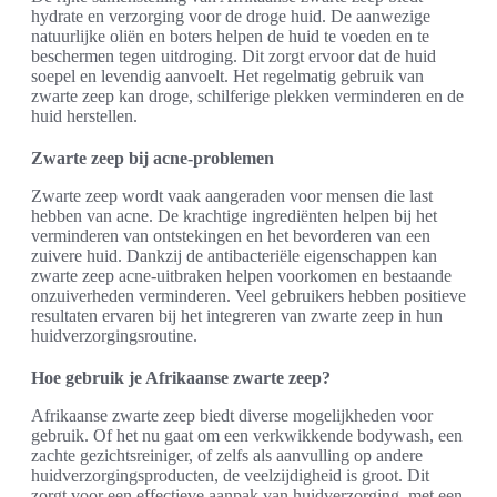
hydrate en verzorging voor de droge huid. De aanwezige
natuurlijke oliën en boters helpen de huid te voeden en te
beschermen tegen uitdroging. Dit zorgt ervoor dat de huid
soepel en levendig aanvoelt. Het regelmatig gebruik van
zwarte zeep kan droge, schilferige plekken verminderen en de
huid herstellen.
Zwarte zeep bij acne-problemen
Zwarte zeep wordt vaak aangeraden voor mensen die last
hebben van acne. De krachtige ingrediënten helpen bij het
verminderen van ontstekingen en het bevorderen van een
zuivere huid. Dankzij de antibacteriële eigenschappen kan
zwarte zeep acne-uitbraken helpen voorkomen en bestaande
onzuiverheden verminderen. Veel gebruikers hebben positieve
resultaten ervaren bij het integreren van zwarte zeep in hun
huidverzorgingsroutine.
Hoe gebruik je Afrikaanse zwarte zeep?
Afrikaanse zwarte zeep biedt diverse mogelijkheden voor
gebruik. Of het nu gaat om een verkwikkende bodywash, een
zachte gezichtsreiniger, of zelfs als aanvulling op andere
huidverzorgingsproducten, de veelzijdigheid is groot. Dit
zorgt voor een effectieve aanpak van huidverzorging, met een