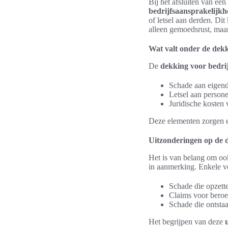
Bij het afsluiten van ee
bedrijfsaansprakelijkh
of letsel aan derden. Di
alleen gemoedsrust, maa
Wat valt onder de dek
De
dekking voor bedri
Schade aan eigen
Letsel aan persone
Juridische kosten 
Deze elementen zorgen er
Uitzonderingen op de 
Het is van belang om o
in aanmerking. Enkele v
Schade die opzette
Claims voor beroep
Schade die ontstaa
Het begrijpen van deze