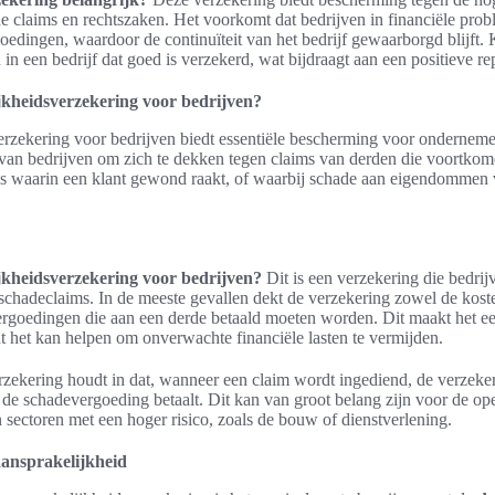
che claims en rechtszaken. Het voorkomt dat bedrijven in financiële pr
dingen, waardoor de continuïteit van het bedrijf gewaarborgd blijft. 
n een bedrijf dat goed is verzekerd, wat bijdraagt aan een positieve rep
jkheidsverzekering voor bedrijven?
erzekering voor bedrijven biedt essentiële bescherming voor onderneme
van bedrijven om zich te dekken tegen claims van derden die voortkomen
es waarin een klant gewond raakt, of waarbij schade aan eigendommen 
jkheidsverzekering voor bedrijven?
Dit is een verzekering die bedri
schadeclaims. In de meeste gevallen dekt de verzekering zowel de koste
ergoedingen die aan een derde betaald moeten worden. Dit maakt het ee
 het kan helpen om onverwachte financiële lasten te vermijden.
ekering houdt in dat, wanneer een claim wordt ingediend, de verzeker
 de schadevergoeding betaalt. Dit kan van groot belang zijn voor de oper
n sectoren met een hoger risico, zoals de bouw of dienstverlening.
aansprakelijkheid