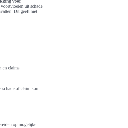
kking voor
voortvloeien uit schade
atten. Dit geeft niet
n en claims.
ke schade of claim komt
ereiden op mogelijke