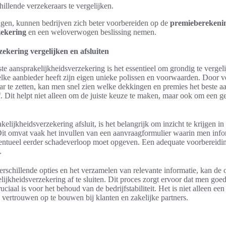
hillende verzekeraars te vergelijken.
lgen, kunnen bedrijven zich beter voorbereiden op de
premieberekeni
zekering
en een weloverwogen beslissing nemen.
ekering vergelijken en afsluiten
ste aansprakelijkheidsverzekering is het essentieel om grondig te vergel
elke aanbieder heeft zijn eigen unieke polissen en voorwaarden. Door v
ar te zetten, kan men snel zien welke dekkingen en premies het beste aan
f. Dit helpt niet alleen om de juiste keuze te maken, maar ook om een g
lijkheidsverzekering afsluit, is het belangrijk om inzicht te krijgen in
 Dit omvat vaak het invullen van een aanvraagformulier waarin men info
eventueel eerder schadeverloop moet opgeven. Een adequate voorbereidin
.
erschillende opties en het verzamelen van relevante informatie, kan de
jkheidsverzekering af te sluiten. Dit proces zorgt ervoor dat men goe
ruciaal is voor het behoud van de bedrijfstabiliteit. Het is niet alleen e
vertrouwen op te bouwen bij klanten en zakelijke partners.