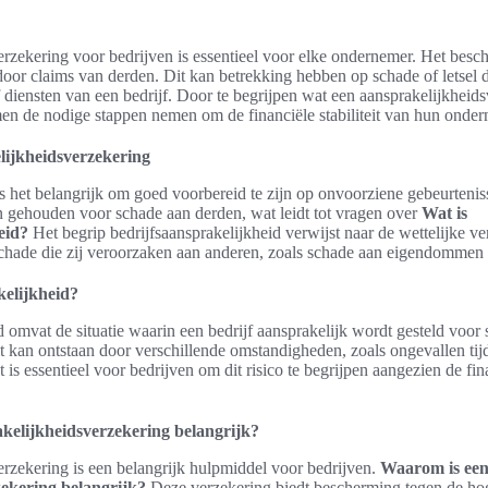
rzekering voor bedrijven is essentieel voor elke ondernemer. Het besch
 door claims van derden. Dit kan betrekking hebben op schade of letsel d
of diensten van een bedrijf. Door te begrijpen wat een aansprakelijkheid
men de nodige stappen nemen om de financiële stabiliteit van hun onde
elijkheidsverzekering
s het belangrijk om goed voorbereid te zijn op onvoorziene gebeurteni
 gehouden voor schade aan derden, wat leidt tot vragen over
Wat is
eid?
Het begrip bedrijfsaansprakelijkheid verwijst naar de wettelijke ve
hade die zij veroorzaken aan anderen, zoals schade aan eigendommen of
kelijkheid?
 omvat de situatie waarin een bedrijf aansprakelijk wordt gesteld voor s
it kan ontstaan door verschillende omstandigheden, zoals ongevallen t
 is essentieel voor bedrijven om dit risico te begrijpen aangezien de fi
kelijkheidsverzekering belangrijk?
rzekering is een belangrijk hulpmiddel voor bedrijven.
Waarom is ee
ekering belangrijk?
Deze verzekering biedt bescherming tegen de hog