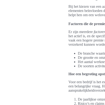
Bij het kiezen van een a
elementen beïnvloeden de
helpt hen om een welov
Factoren die de premie
Er zijn meerdere
factore
het actief is, en de speci
vaak een hogere premie m
verzekerd kunnen worden
De branche waarin 
De grootte en omze
Het aantal werkne
De soorten activit
Hoe een begroting opst
Voor een bedrijf is het 
een belangrijke vraag. H
aansprakelijkheidsverze
De jaarlijkse omzet
Risico’s en claims 