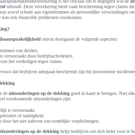
n aansprakelijkheidsverzekering is het cruciaal om te begrijpen wat de
de
eid
inhoudt. Deze verzekering biedt vaak bescherming tegen claims die 
t kan zowel schade aan eigendommen als persoonlijke verwondingen omv
r kan ook financiële problemen voorkomen.
king?
jfsaansprakelijkheid
omvat doorgaans de volgende aspecten:
dommen van derden.
n veroorzaakt door bedrijfsactiviteiten.
voor het verdedigen tegen claims.
voor dat bedrijven adequaat beschermd zijn bij onvoorziene incidente
dekking
ok de
uitzonderingen op de dekking
goed in kaart te brengen. Niet el
eel voorkomende uitzonderingen zijn:
lijk is veroorzaakt.
sfouten of nalatigheid.
t door het niet naleven van wettelijke verplichtingen.
uitzonderingen op de dekking
helpt bedrijven om zich beter voor te b