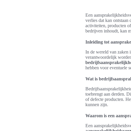
Een aansprakelijkheidsve
verlies dat kan ontstaan
activiteiten, producten 
bedrijven inhoudt, kan 
Inleiding tot aansprak
In de wereld van zaken i
verantwoordelijk worden
bedrijfsaansprakelijkh
hebben voor eventuele sc
Wat is bedrijfsaanspra
Bedrijfsaansprakelijkheid
toebrengt aan derden. D
of defecte producten. Het
kunnen zijn.
Waarom is een aanspra
Een aansprakelijkheidsve
aansprakelijkheidsverz