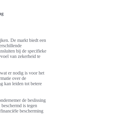
ng
ijken. De markt biedt een
erschillende
sluiten bij de specifieke
evoel van zekerheid te
 wat er nodig is voor het
rmatie over de
g kan leiden tot betere
 ondernemer de beslissing
d beschermd is tegen
en financiële bescherming