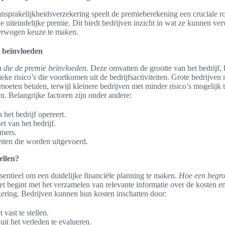
ansprakelijkheidsverzekering speelt de premieberekening een cruciale ro
 uiteindelijke premie. Dit biedt bedrijven inzicht in wat ze kunnen ve
erwogen keuze te maken.
 beïnvloeden
n die de premie beïnvloeden
. Deze omvatten de grootte van het bedrijf, 
fieke risico’s die voortkomen uit de bedrijfsactiviteiten. Grote bedrijven
oeten betalen, terwijl kleinere bedrijven met minder risico’s mogelijk 
. Belangrijke factoren zijn onder andere:
het bedrijf opereert.
t van het bedrijf.
mers.
eiten die worden uitgevoerd.
ellen?
essentieel om een duidelijke financiële planning te maken.
Hoe een begro
et begint met het verzamelen van relevante informatie over de kosten e
kering. Bedrijven kunnen hun kosten inschatten door:
 vast te stellen.
uit het verleden te evalueren.