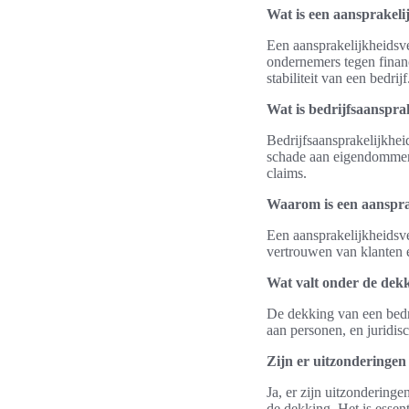
Wat is een aansprakeli
Een aansprakelijkheidsve
ondernemers tegen financ
stabiliteit van een bedrijf
Wat is bedrijfsaanspra
Bedrijfsaansprakelijkhei
schade aan eigendommen 
claims.
Waarom is een aanspra
Een aansprakelijkheidsve
vertrouwen van klanten 
Wat valt onder de dekk
De dekking van een bedr
aan personen, en juridisc
Zijn er uitzonderingen
Ja, er zijn uitzonderinge
de dekking. Het is esse