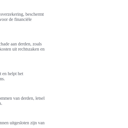
dsverzekering, beschermt
voor de financiële
chade aan derden, zoals
osten uit rechtszaken en
 en helpt het
ms.
ommen van derden, letsel
n.
unnen uitgesloten zijn van