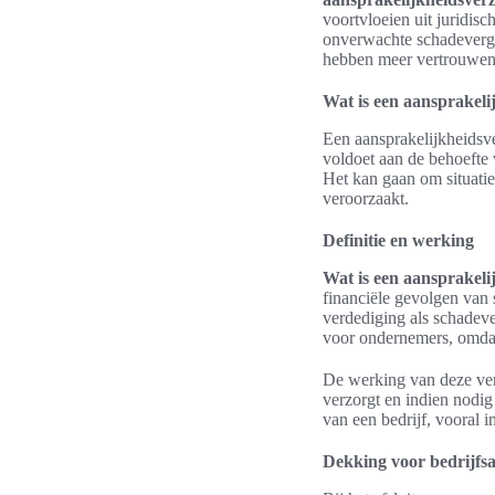
voortvloeien uit juridis
onverwachte schadevergoe
hebben meer vertrouwen i
Wat is een aansprakeli
Een aansprakelijkheidsv
voldoet aan de behoefte 
Het kan gaan om situati
veroorzaakt.
Definitie en werking
Wat is een aansprakeli
financiële gevolgen van 
verdediging als schadev
voor ondernemers, omdat
De werking van deze verz
verzorgt en indien nodig
van een bedrijf, vooral i
Dekking voor bedrijfs