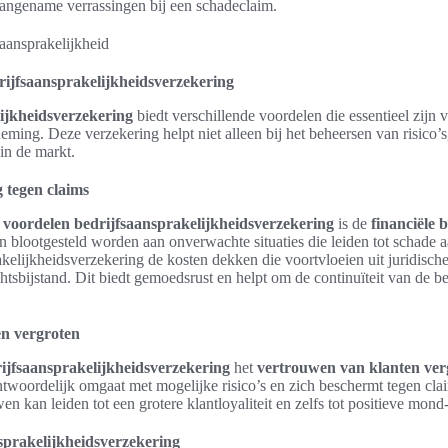
aangename verrassingen bij een schadeclaim.
ijfsaansprakelijkheidsverzekering
ijkheidsverzekering
biedt verschillende voordelen die essentieel zijn 
neming. Deze verzekering helpt niet alleen bij het beheersen van risico’
 in de markt.
 tegen claims
e
voordelen bedrijfsaansprakelijkheidsverzekering
is de
financiële 
n blootgesteld worden aan onverwachte situaties die leiden tot schade a
kelijkheidsverzekering de kosten dekken die voortvloeien uit juridische
tsbijstand. Dit biedt gemoedsrust en helpt om de continuïteit van de be
n vergroten
ijfsaansprakelijkheidsverzekering
het
vertrouwen van klanten ver
antwoordelijk omgaat met mogelijke risico’s en zich beschermt tegen clai
en kan leiden tot een grotere klantloyaliteit en zelfs tot positieve mon
prakelijkheidsverzekering