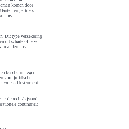
oblemen komen door
Klanten en partners
utatie.
n. Dit type verzekering
 uit schade of letsel.
van anderen is
jven beschermt tegen
n voor juridische
n cruciaal instrument
aar de rechtsbijstand
ationele continuïteit