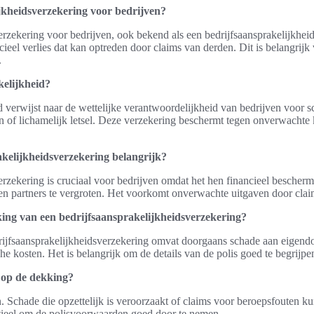
jkheidsverzekering voor bedrijven?
rzekering voor bedrijven, ook bekend als een bedrijfsaansprakelijkhei
ieel verlies dat kan optreden door claims van derden. Dit is belangrijk 
.
kelijkheid?
d verwijst naar de wettelijke verantwoordelijkheid van bedrijven voor s
of lichamelijk letsel. Deze verzekering beschermt tegen onverwachte k
kelijkheidsverzekering belangrijk?
rzekering is cruciaal voor bedrijven omdat het hen financieel beschermt
en partners te vergroten. Het voorkomt onverwachte uitgaven door clai
ing van een bedrijfsaansprakelijkheidsverzekering?
ijfsaansprakelijkheidsverzekering omvat doorgaans schade aan eigend
he kosten. Het is belangrijk om de details van de polis goed te begrijpe
 op de dekking?
n. Schade die opzettelijk is veroorzaakt of claims voor beroepsfouten k
ntieel om de polisvoorwaarden goed door te nemen.