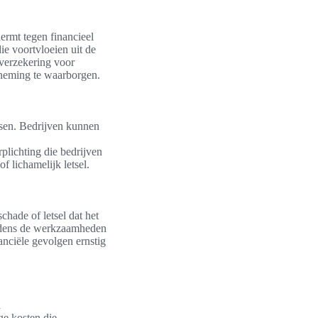
ermt tegen financieel
ie voortvloeien uit de
sverzekering voor
rneming te waarborgen.
ssen. Bedrijven kunnen
rplichting die bedrijven
 lichamelijk letsel.
chade of letsel dat het
ijdens de werkzaamheden
nanciële gevolgen ernstig
n
e kosten die