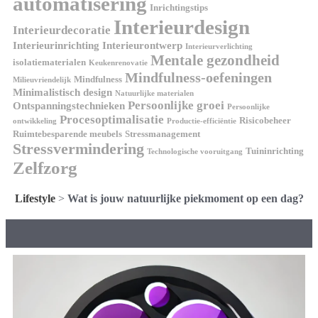
automatisering
Inrichtingstips
Interieurdesign
Interieurdecoratie
Interieurinrichting
Interieurontwerp
Interieurverlichting
Mentale gezondheid
isolatiematerialen
Keukenrenovatie
Mindfulness-oefeningen
Mindfulness
Milieuvriendelijk
Minimalistisch design
Natuurlijke materialen
Persoonlijke groei
Ontspanningstechnieken
Persoonlijke
Procesoptimalisatie
Risicobeheer
ontwikkeling
Productie-efficiëntie
Ruimtebesparende meubels
Stressmanagement
Stressvermindering
Tuininrichting
Technologische vooruitgang
Zelfzorg
Lifestyle
>
Wat is jouw natuurlijke piekmoment op een dag?