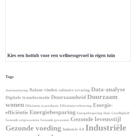
Kies een hottub voor een wellnessgevoel in eigen tuin
Tags
Data-analyse
Balans vinden
culinaire ervaring
Automatisering
Duurzaam
Duurzaamheid
Digitale transformatie
wonen
Energie-
Efficiëntie in productie
Efficiëntieverbetering
Energiebesparing
efficiëntie
Energiebesparing thuis
Gezelligheid
Gezonde levensstijl
Gezonde eetgewoonten
Gezonde gewoontes
Industriële
Gezonde voeding
Industrie 4.0