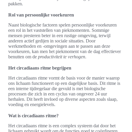
pakken.
Rol van persoonlijke voorkeuren
Naast biologische factoren spelen persoonlijke voorkeuren
een rol in het vaststellen van piekmomenten. Sommige
mensen presteren beter in een rustige omgeving, terwijl
anderen actief gedijen in sociale situaties. Door
werkmethoden en -omgevingen aan te passen aan deze
voorkeuren, kan men het piekmoment van de dag effectiever
benutten om de
productiviteit te verhogen
.
Het circadiaans ritme begrijpen
Het circadiaans ritme vormt de basis voor de manier waarop
ons lichaam functioneert op een dagelijkse basis. Dit ritme is
een interne tijdregelaar die gevuld is met biologische
processen die zich in een cyclus van ongeveer 24 uur
herhalen. Dit heeft invloed op diverse aspecten zoals slaap,
voeding en energielevels.
Wat is circadiaans ritme?
Het circadiaans ritme is een complex systeem dat door het
lichaam gebruikt wordt om de functies goed te coördineren.