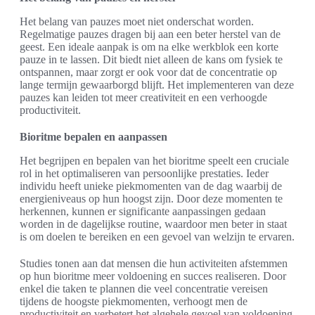
Het belang van pauzes moet niet onderschat worden.
Regelmatige pauzes dragen bij aan een beter herstel van de
geest. Een ideale aanpak is om na elke werkblok een korte
pauze in te lassen. Dit biedt niet alleen de kans om fysiek te
ontspannen, maar zorgt er ook voor dat de concentratie op
lange termijn gewaarborgd blijft. Het implementeren van deze
pauzes kan leiden tot meer creativiteit en een verhoogde
productiviteit.
Bioritme bepalen en aanpassen
Het begrijpen en bepalen van het bioritme speelt een cruciale
rol in het optimaliseren van persoonlijke prestaties. Ieder
individu heeft unieke piekmomenten van de dag waarbij de
energieniveaus op hun hoogst zijn. Door deze momenten te
herkennen, kunnen er significante aanpassingen gedaan
worden in de dagelijkse routine, waardoor men beter in staat
is om doelen te bereiken en een gevoel van welzijn te ervaren.
Studies tonen aan dat mensen die hun activiteiten afstemmen
op hun bioritme meer voldoening en succes realiseren. Door
enkel die taken te plannen die veel concentratie vereisen
tijdens de hoogste piekmomenten, verhoogt men de
productiviteit en verbetert het algehele gevoel van voldoening.