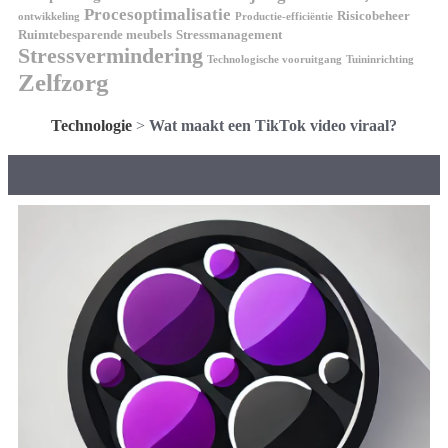
Procesoptimalisatie
Risicobeheer
ontwikkeling
Productie-efficiëntie
Ruimtebesparende meubels
Stressmanagement
Stressvermindering
Technologische vooruitgang
Tuininrichting
Zelfzorg
Technologie
>
Wat maakt een TikTok video viraal?