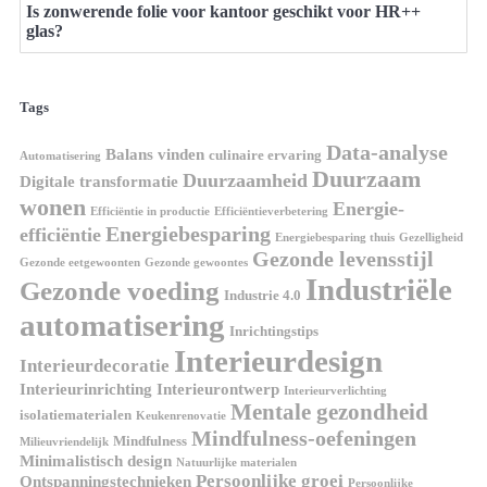
Is zonwerende folie voor kantoor geschikt voor HR++
glas?
Tags
Data-analyse
Balans vinden
culinaire ervaring
Automatisering
Duurzaam
Duurzaamheid
Digitale transformatie
wonen
Energie-
Efficiëntie in productie
Efficiëntieverbetering
Energiebesparing
efficiëntie
Energiebesparing thuis
Gezelligheid
Gezonde levensstijl
Gezonde eetgewoonten
Gezonde gewoontes
Industriële
Gezonde voeding
Industrie 4.0
automatisering
Inrichtingstips
Interieurdesign
Interieurdecoratie
Interieurinrichting
Interieurontwerp
Interieurverlichting
Mentale gezondheid
isolatiematerialen
Keukenrenovatie
Mindfulness-oefeningen
Mindfulness
Milieuvriendelijk
Minimalistisch design
Natuurlijke materialen
Persoonlijke groei
Ontspanningstechnieken
Persoonlijke