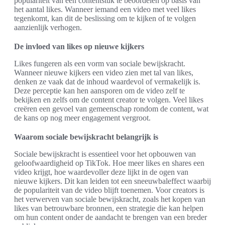
populariteit van een contentstuk te beoordelen op basis van
het aantal likes. Wanneer iemand een video met veel likes
tegenkomt, kan dit de beslissing om te kijken of te volgen
aanzienlijk verhogen.
De invloed van likes op nieuwe kijkers
Likes fungeren als een vorm van sociale bewijskracht.
Wanneer nieuwe kijkers een video zien met tal van likes,
denken ze vaak dat de inhoud waardevol of vermakelijk is.
Deze perceptie kan hen aansporen om de video zelf te
bekijken en zelfs om de content creator te volgen. Veel likes
creëren een gevoel van gemeenschap rondom de content, wat
de kans op nog meer engagement vergroot.
Waarom sociale bewijskracht belangrijk is
Sociale bewijskracht is essentieel voor het opbouwen van
geloofwaardigheid op TikTok. Hoe meer likes en shares een
video krijgt, hoe waardevoller deze lijkt in de ogen van
nieuwe kijkers. Dit kan leiden tot een sneeuwbaleffect waarbij
de populariteit van de video blijft toenemen. Voor creators is
het verwerven van sociale bewijskracht, zoals het kopen van
likes van betrouwbare bronnen, een strategie die kan helpen
om hun content onder de aandacht te brengen van een breder