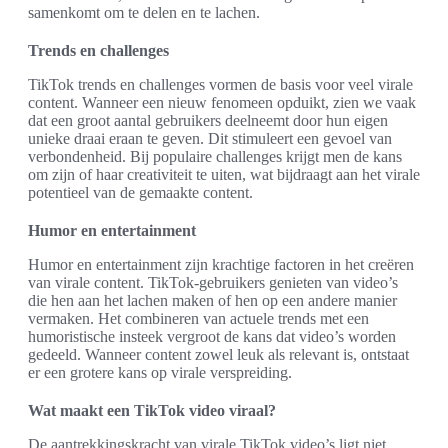
samenkomt om te delen en te lachen.
Trends en challenges
TikTok trends en challenges vormen de basis voor veel virale
content. Wanneer een nieuw fenomeen opduikt, zien we vaak
dat een groot aantal gebruikers deelneemt door hun eigen
unieke draai eraan te geven. Dit stimuleert een gevoel van
verbondenheid. Bij populaire challenges krijgt men de kans
om zijn of haar creativiteit te uiten, wat bijdraagt aan het virale
potentieel van de gemaakte content.
Humor en entertainment
Humor en entertainment zijn krachtige factoren in het creëren
van virale content. TikTok-gebruikers genieten van video’s
die hen aan het lachen maken of hen op een andere manier
vermaken. Het combineren van actuele trends met een
humoristische insteek vergroot de kans dat video’s worden
gedeeld. Wanneer content zowel leuk als relevant is, ontstaat
er een grotere kans op virale verspreiding.
Wat maakt een TikTok video viraal?
De aantrekkingskracht van virale TikTok video’s ligt niet