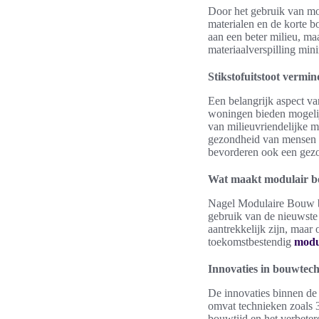
Door het gebruik van mo
materialen en de korte bo
aan een beter milieu, ma
materiaalverspilling min
Stikstofuitstoot verm
Een belangrijk aspect va
woningen bieden mogelij
van milieuvriendelijke m
gezondheid van mensen al
bevorderen ook een gez
Wat maakt modulair b
Nagel Modulaire Bouw bl
gebruik van de nieuwste
aantrekkelijk zijn, maa
toekomstbestendig
modu
Innovaties in bouwtec
De innovaties binnen de
omvat technieken zoals 
bouwtijd en het verbeter