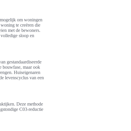
t mogelijk om woningen
 woning te creëren die
oeien met de bewoners.
 volledige sloop en
van gestandaardiseerde
 de bouwfase, maar ook
brengen. Huiseigenaren
 de levenscyclus van een
aktijken. Deze methode
angstondige C03-reductie