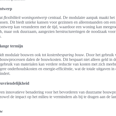
ontwerp
aat
flexibiliteit woningontwerp
centraal. De modulaire aanpak maakt he
 passen. Dit biedt unieke kansen voor gezinnen en alleenstaanden om een
et ontwerp kan veranderen met de tijd, waardoor een woning kan meegr
isch, maar ook duurzaam, aangezien herstructureringen de noodzaak voor
.
lange termijn
eidt modulair bouwen ook tot
kostenbesparing bouw
. Door het gebruik 
 bouwprocessen dalen de bouwkosten. Dit bespaart niet alleen geld in
ergebruik van materialen kan verdere reductie van kosten met zich mee
gere onderhoudskosten en energie-efficiëntie, wat de totale uitgaven in
indert.
uvriendelijkheid
een innovatieve benadering voor het bevorderen van duurzame bouwpr
 zowel de impact op het milieu te vermindern als bij te dragen aan de l
uw