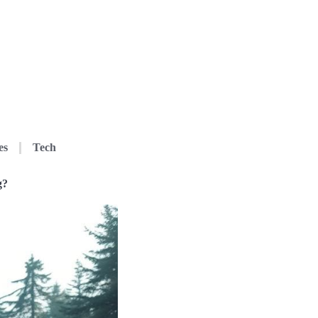
es
Tech
g?