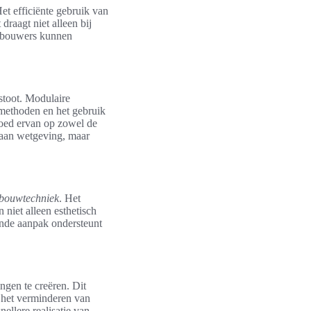
t efficiënte gebruik van
draagt niet alleen bij
en bouwers kunnen
stoot. Modulaire
methoden en het gebruik
vloed ervan op zowel de
n aan wetgeving, maar
 bouwtechniek
. Het
niet alleen esthetisch
ende aanpak ondersteunt
gen te creëren. Dit
 het verminderen van
ellere realisatie van