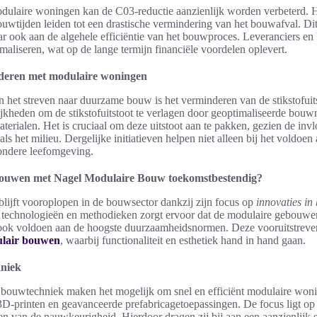
dulaire woningen kan de C03-reductie aanzienlijk worden verbeterd. He
uwtijden leiden tot een drastische vermindering van het bouwafval. Dit 
ar ook aan de algehele efficiëntie van het bouwproces. Leveranciers 
imaliseren, wat op de lange termijn financiële voordelen oplevert.
inderen met modulaire woningen
n het streven naar duurzame bouw is het verminderen van de stikstofuit
kheden om de stikstofuitstoot te verlagen door geoptimaliseerde bouw
aterialen. Het is cruciaal om deze uitstoot aan te pakken, gezien de in
s het milieu. Dergelijke initiatieven helpen niet alleen bij het voldoe
ondere leefomgeving.
ouwen met Nagel Modulaire Bouw toekomstbestendig?
ijft vooroplopen in de bouwsector dankzij zijn focus op
innovaties in
 technologieën en methodieken zorgt ervoor dat de modulaire gebouwen 
r ook voldoen aan de hoogste duurzaamheidsnormen. Deze vooruitstrev
lair bouwen
, waarbij functionaliteit en esthetiek hand in hand gaan.
hniek
 bouwtechniek maken het mogelijk om snel en efficiënt modulaire wonin
3D-printen en geavanceerde prefabricagetoepassingen. De focus ligt op
en van de nauwkeurigheid. Hierdoor dragen zij bij aan een aanzienlijk sn