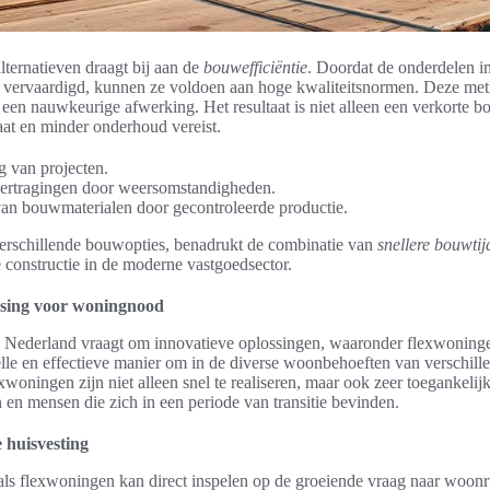
lternatieven draagt bij aan de
bouwefficiëntie
. Doordat de onderdelen i
vervaardigd, kunnen ze voldoen aan hoge kwaliteitsnormen. Deze met
r een nauwkeurige afwerking. Het resultaat is niet alleen een verkorte 
aat en minder onderhoud vereist.
g van projecten.
vertragingen door weersomstandigheden.
van bouwmaterialen door gecontroleerde productie.
erschillende bouwopties, benadrukt de combinatie van
snellere bouwtij
 constructie in de moderne vastgoedsector.
ssing voor woningnood
Nederland vraagt om innovatieve oplossingen, waaronder flexwoningen
elle en effectieve manier om in de diverse woonbehoeften van verschil
xwoningen zijn niet alleen snel te realiseren, maar ook zeer toegankelij
 en mensen die zich in een periode van transitie bevinden.
e huisvesting
oals flexwoningen kan direct inspelen op de groeiende vraag naar woon