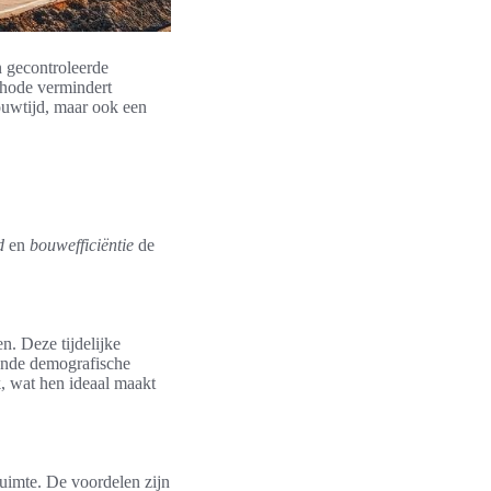
n gecontroleerde
hode vermindert
bouwtijd, maar ook een
d
en
bouwefficiëntie
de
. Deze tijdelijke
lende demografische
k, wat hen ideaal maakt
ruimte. De voordelen zijn