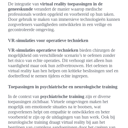
De integratie van
virtual reality toepassingen in de
geneeskunde
verandert de manier waarop medische
professionals worden opgeleid en voorbereid op hun taken.
Door gebruik te maken van immersieve technologieën kunnen
zorgverleners vaardigheden ontwikkelen in een veilige en
gecontroleerde omgeving.
VR-simulaties voor operatieve technieken
VR-simulaties operatieve technieken
bieden chirurgen de
mogelijkheid om verschillende scenario’s te oefenen zonder
het risico van echte operaties. Dit verhoogt niet alleen hun
vaardigheid maar ook hun zelfvertrouwen. Het oefenen in
virtual reality kan hen helpen om kritieke beslissingen snel en
doeltreffend te nemen tijdens echte ingrepen.
Toepassingen in psychiatrische en neurologische training
In de context van
psychiatrische training
zijn er diverse
toepassingen zichtbaar. Virtuele omgevingen maken het
mogelijk om emotionele situaties na te bootsen, wat
zorgverleners helpt om empathie te ontwikkelen en beter
voorbereid te zijn op de uitdagingen van hun werk. Ook bij
neurologische training draagt virtual reality bij aan het
begrijpen van complexe aandoeningen door het creëren van