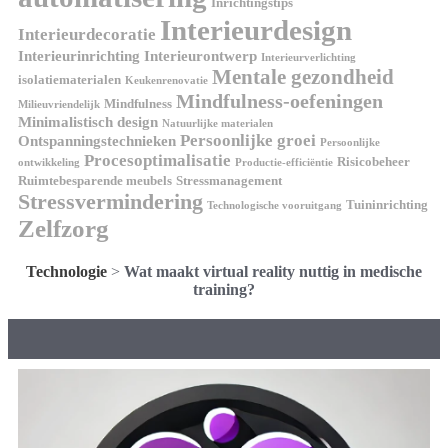
Inrichtingstips
Interieurdesign
Interieurdecoratie
Interieurinrichting
Interieurontwerp
Interieurverlichting
Mentale gezondheid
isolatiematerialen
Keukenrenovatie
Mindfulness-oefeningen
Mindfulness
Milieuvriendelijk
Minimalistisch design
Natuurlijke materialen
Persoonlijke groei
Ontspanningstechnieken
Persoonlijke
Procesoptimalisatie
Risicobeheer
ontwikkeling
Productie-efficiëntie
Ruimtebesparende meubels
Stressmanagement
Stressvermindering
Tuininrichting
Technologische vooruitgang
Zelfzorg
Technologie
>
Wat maakt virtual reality nuttig in medische
training?