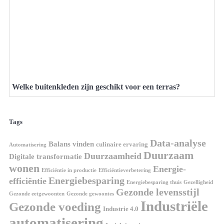
Welke buitenkleden zijn geschikt voor een terras?
Tags
Data-analyse
Balans vinden
culinaire ervaring
Automatisering
Duurzaam
Duurzaamheid
Digitale transformatie
wonen
Energie-
Efficiëntie in productie
Efficiëntieverbetering
Energiebesparing
efficiëntie
Energiebesparing thuis
Gezelligheid
Gezonde levensstijl
Gezonde eetgewoonten
Gezonde gewoontes
Industriële
Gezonde voeding
Industrie 4.0
automatisering