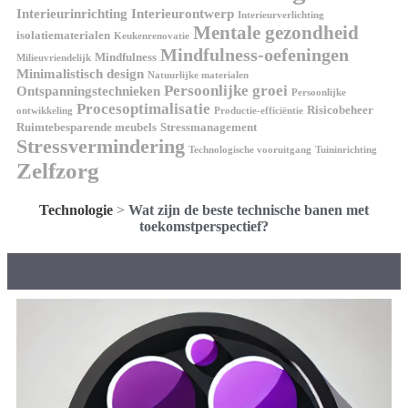
Interieurinrichting
Interieurontwerp
Interieurverlichting
Mentale gezondheid
isolatiematerialen
Keukenrenovatie
Mindfulness-oefeningen
Mindfulness
Milieuvriendelijk
Minimalistisch design
Natuurlijke materialen
Persoonlijke groei
Ontspanningstechnieken
Persoonlijke
Procesoptimalisatie
Risicobeheer
ontwikkeling
Productie-efficiëntie
Ruimtebesparende meubels
Stressmanagement
Stressvermindering
Technologische vooruitgang
Tuininrichting
Zelfzorg
Technologie
>
Wat zijn de beste technische banen met
toekomstperspectief?