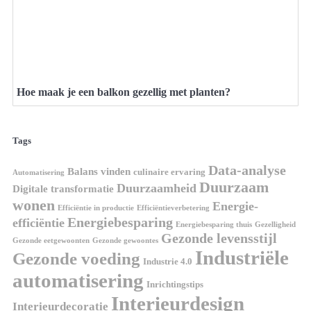
Hoe maak je een balkon gezellig met planten?
Tags
Data-analyse
Balans vinden
culinaire ervaring
Automatisering
Duurzaam
Duurzaamheid
Digitale transformatie
wonen
Energie-
Efficiëntie in productie
Efficiëntieverbetering
Energiebesparing
efficiëntie
Energiebesparing thuis
Gezelligheid
Gezonde levensstijl
Gezonde eetgewoonten
Gezonde gewoontes
Industriële
Gezonde voeding
Industrie 4.0
automatisering
Inrichtingstips
Interieurdesign
Interieurdecoratie