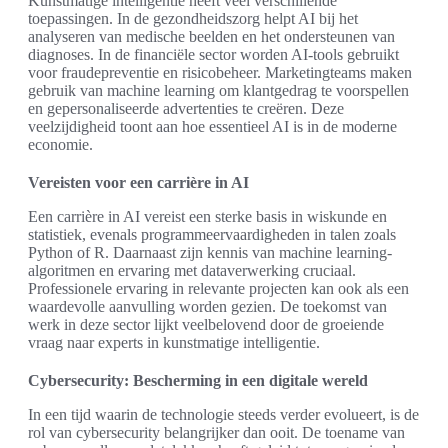
Kunstmatige intelligentie heeft veel verschillende
toepassingen. In de gezondheidszorg helpt AI bij het
analyseren van medische beelden en het ondersteunen van
diagnoses. In de financiële sector worden AI-tools gebruikt
voor fraudepreventie en risicobeheer. Marketingteams maken
gebruik van machine learning om klantgedrag te voorspellen
en gepersonaliseerde advertenties te creëren. Deze
veelzijdigheid toont aan hoe essentieel AI is in de moderne
economie.
Vereisten voor een carrière in AI
Een carrière in AI vereist een sterke basis in wiskunde en
statistiek, evenals programmeervaardigheden in talen zoals
Python of R. Daarnaast zijn kennis van machine learning-
algoritmen en ervaring met dataverwerking cruciaal.
Professionele ervaring in relevante projecten kan ook als een
waardevolle aanvulling worden gezien. De toekomst van
werk in deze sector lijkt veelbelovend door de groeiende
vraag naar experts in kunstmatige intelligentie.
Cybersecurity: Bescherming in een digitale wereld
In een tijd waarin de technologie steeds verder evolueert, is de
rol van cybersecurity belangrijker dan ooit. De toename van