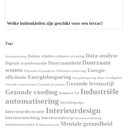
Welke buitenkleden zijn geschikt voor een terras?
Tags
Data-analyse
Balans vinden
culinaire ervaring
Automatisering
Duurzaam
Duurzaamheid
Digitale transformatie
wonen
Energie-
Efficiëntie in productie
Efficiëntieverbetering
Energiebesparing
efficiëntie
Energiebesparing thuis
Gezelligheid
Gezonde levensstijl
Gezonde eetgewoonten
Gezonde gewoontes
Industriële
Gezonde voeding
Industrie 4.0
automatisering
Inrichtingstips
Interieurdesign
Interieurdecoratie
Interieurinrichting
Interieurontwerp
Interieurverlichting
Mentale gezondheid
isolatiematerialen
Keukenrenovatie