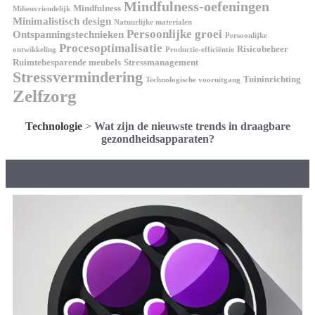
Mindfulness-oefeningen
Mindfulness
Milieuvriendelijk
Minimalistisch design
Natuurlijke materialen
Persoonlijke groei
Ontspanningstechnieken
Persoonlijke
Procesoptimalisatie
Risicobeheer
ontwikkeling
Productie-efficiëntie
Ruimtebesparende meubels
Stressmanagement
Stressvermindering
Tuininrichting
Technologische vooruitgang
Zelfzorg
Technologie
>
Wat zijn de nieuwste trends in draagbare
gezondheidsapparaten?