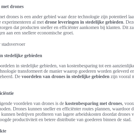
 met drones
t drones is een ander gebied waar deze technologie zijn potentieel laa
 experimenteren al met
drone leveringen in stedelijke gebieden
. Dez
orgen dat producten sneller en efficiënter aankomen bij klanten. Dit zal 
gen aan een snellere economische groei.
n stedelijke gebieden
ordelen in stedelijke gebieden, van kostenbesparing tot een aanzienlijk
chnologie transformeert de manier waarop goederen worden geleverd en
beheerd. De
voordelen van drones in stedelijke gebieden
zijn vooral m
ciëntie
igende voordelen van drones is de
kostenbesparing met drones
, voor
thoden. Drones kunnen sneller en efficiënter routes plannen, waardoor d
kunnen bedrijven profiteren van lagere arbeidskosten doordat drones v
hoogde productiviteit en betere distributie van goederen binnen de stad.
kte