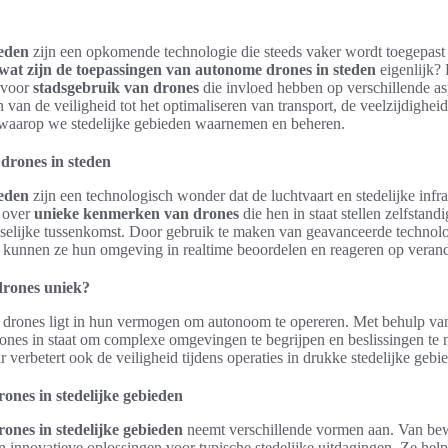
eden
zijn een opkomende technologie die steeds vaker wordt toegepast 
wat zijn de toepassingen van autonome drones in steden
eigenlijk? 
 voor
stadsgebruik van drones
die invloed hebben op verschillende as
n van de veiligheid tot het optimaliseren van transport, de veelzijdigh
 waarop we stedelijke gebieden waarnemen en beheren.
 drones in steden
eden
zijn een technologisch wonder dat de luchtvaart en stedelijke infra
 over
unieke kenmerken van drones
die hen in staat stellen zelfstand
nselijke tussenkomst. Door gebruik te maken van geavanceerde technol
en, kunnen ze hun omgeving in realtime beoordelen en reageren op vera
rones uniek?
 drones ligt in hun vermogen om autonoom te opereren. Met behulp v
rones in staat om complexe omgevingen te begrijpen en beslissingen te n
ar verbetert ook de veiligheid tijdens operaties in drukke stedelijke gebi
ones in stedelijke gebieden
rones in stedelijke gebieden
neemt verschillende vormen aan. Van bewa
n innovatieve oplossingen voor typische stedelijke uitdagingen. Ze help