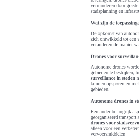
verminderen door goedere
stadsplanning en infrast
Wat zijn de toepassing
De opkomst van autonome
zich ontwikkeld tot een 
veranderen de manier waa
Drones voor surveillanc
Autonome drones worden s
gebieden te bestrijken, 
surveillance in steden
m
kunnen opsporen en meldi
gebieden.
Autonome drones in st
Een ander belangrijk as
georganiseerd transport
drones voor stadsverv
alleen voor een verbeterd
vervoersmiddelen.