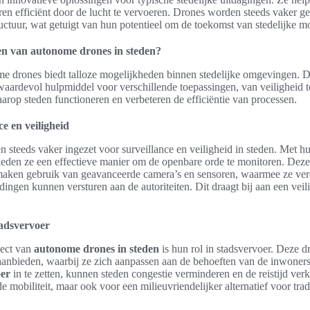
n efficiënt door de lucht te vervoeren. Drones worden steeds vaker ge
ructuur, wat getuigt van hun potentieel om de toekomst van stedelijke mo
en van autonome drones in steden?
 drones biedt talloze mogelijkheden binnen stedelijke omgevingen. D
waardevol hulpmiddel voor verschillende toepassingen, van veiligheid t
rop steden functioneren en verbeteren de efficiëntie van processen.
e en veiligheid
teeds vaker ingezet voor surveillance en veiligheid in steden. Met hu
bieden ze een effectieve manier om de openbare orde te monitoren. Dez
aken gebruik van geavanceerde camera’s en sensoren, waarmee ze verda
ngen kunnen versturen aan de autoriteiten. Dit draagt bij aan een veilig
adsvervoer
pect van
autonome drones in steden
is hun rol in stadsvervoer. Deze d
 aanbieden, waarbij ze zich aanpassen aan de behoeften van de inwone
oer
in te zetten, kunnen steden congestie verminderen en de reistijd verko
e mobiliteit, maar ook voor een milieuvriendelijker alternatief voor trad