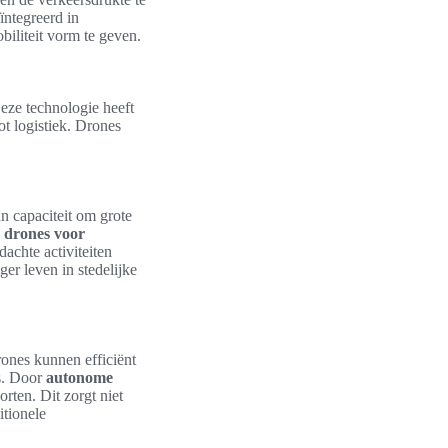
ïntegreerd in
biliteit vorm te geven.
eze technologie heeft
ot logistiek. Drones
n capaciteit om grote
e
drones voor
chte activiteiten
er leven in stedelijke
rones kunnen efficiënt
rs. Door
autonome
rten. Dit zorgt niet
itionele