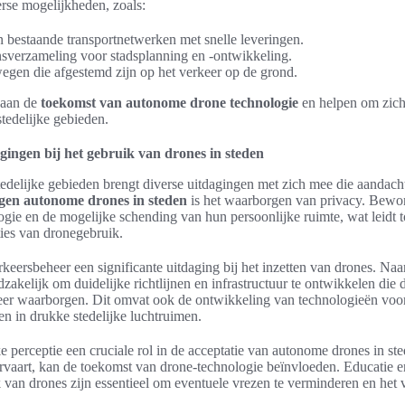
rse mogelijkheden, zoals:
 bestaande transportnetwerken met snelle leveringen.
nsverzameling voor stadsplanning en -ontwikkeling.
wegen die afgestemd zijn op het verkeer op de grond.
 aan de
toekomst van autonome drone technologie
en helpen om zich
tedelijke gebieden.
ingen bij het gebruik van drones in steden
tedelijke gebieden brengt diverse uitdagingen met zich mee die aandach
gen autonome drones in steden
is het waarborgen van privacy. Bewo
ogie en de mogelijke schending van hun persoonlijke ruimte, wat leidt t
ties van dronegebruik.
keersbeheer een significante uitdaging bij het inzetten van drones. Naa
akelijk om duidelijke richtlijnen en infrastructuur te ontwikkelen die 
rkeer waarborgen. Dit omvat ook de ontwikkeling van technologieën voo
en in drukke stedelijke luchtruimen.
eke perceptie een cruciale rol in de acceptatie van autonome drones in 
vaart, kan de toekomst van drone-technologie beïnvloeden. Educatie en
 van drones zijn essentieel om eventuele vrezen te verminderen en het