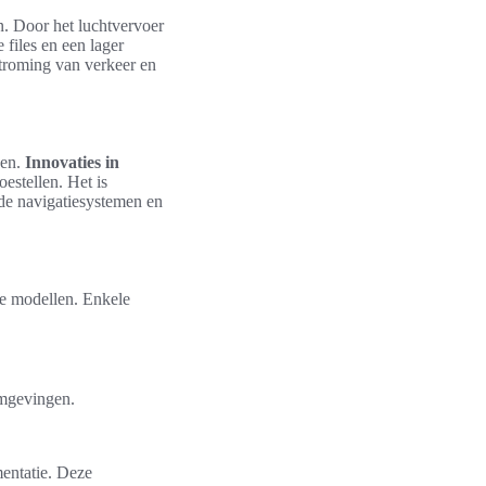
n. Door het luchtvervoer
files en een lager
stroming van verkeer en
gen.
Innovaties in
oestellen. Het is
rde navigatiesystemen en
re modellen. Enkele
omgevingen.
mentatie. Deze