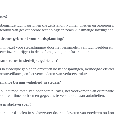
ones?
bemande luchtvaartuigen die zelfstandig kunnen vliegen en opereren z
ebruik van geavanceerde technologieën zoals kunstmatige intelligentie
rones gebruikt voor stadsplanning?
ingezet voor stadsplanning door het verzamelen van luchtbeelden en
ter inzicht krijgen in de leefomgeving en infrastructuur.
van drones in stedelijke gebieden?
in stedelijke gebieden omvatten kostenbesparingen, verhoogde efficiën
or surveillance, en het verminderen van verkeersdrukte.
llance bij aan veiligheid in steden?
 bij het monitoren van openbare ruimtes, het voorkomen van criminalite
oor real-time beelden en gegevens te verstrekken aan autoriteiten.
es in stadsvervoer?
rijke rol spelen in stadsvervoer door het leveren van goederen op kort