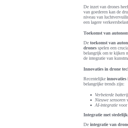
De inzet van drones heef
van goederen kan de dru
niveau van luchtvervuili
een lagere verkeersbelas
Toekomst van autonome
De
toekomst van auton
drones
spelen een crucial
belangrijk om te kijken 
de integratie van kunstma
Innovaties in drone te
Recentelijke
innovaties
belangrijke trends zijn:
Verbeterde batteri
Nieuwe sensoren
v
AI-integratie
voor 
Integratie met stedelij
De
integratie van drone