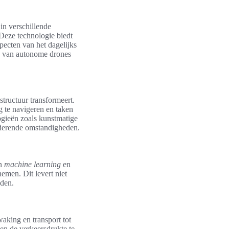
in verschillende
Deze technologie biedt
pecten van het dagelijks
eid van autonome drones
structuur transformeert.
ig te navigeren en taken
ogieën zoals kunstmatige
nderende omstandigheden.
an
machine learning
en
emen. Dit levert niet
eden.
king en transport tot
en de verkeersdrukte te