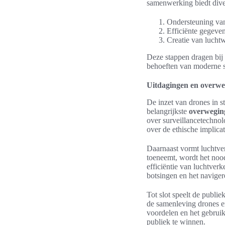
samenwerking biedt dive
Ondersteuning van
Efficiënte gegeve
Creatie van lucht
Deze stappen dragen bij
behoeften van moderne s
Uitdagingen en overweg
De inzet van drones in s
belangrijkste
overwegin
over surveillancetechnol
over de ethische implica
Daarnaast vormt luchtver
toeneemt, wordt het noodz
efficiëntie van luchtve
botsingen en het naviger
Tot slot speelt de publi
de samenleving drones er
voordelen en het gebruik
publiek te winnen.