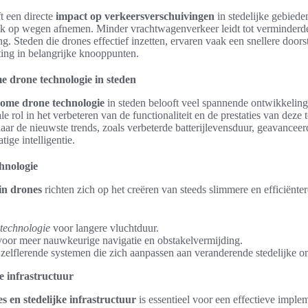
t een directe
impact op verkeersverschuivingen
in stedelijke gebiede
k op wegen afnemen. Minder vrachtwagenverkeer leidt tot verminderde 
ng. Steden die drones effectief inzetten, ervaren vaak een snellere door
ting in belangrijke knooppunten.
 drone technologie in steden
ome drone technologie
in steden belooft veel spannende ontwikkelin
e rol in het verbeteren van de functionaliteit en de prestaties van deze t
naar de nieuwste trends, zoals verbeterde batterijlevensduur, geavancee
tige intelligentie.
chnologie
 in drones
richten zich op het creëren van steeds slimmere en efficiënte
jtechnologie
voor langere vluchtduur.
oor meer nauwkeurige navigatie en obstakelvermijding.
zelflerende systemen die zich aanpassen aan veranderende stedelijke 
ke infrastructuur
s en stedelijke infrastructuur
is essentieel voor een effectieve imple