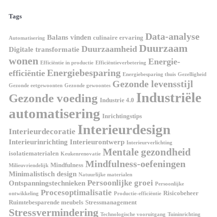
Tags
Data-analyse
Balans vinden
culinaire ervaring
Automatisering
Duurzaam
Duurzaamheid
Digitale transformatie
wonen
Energie-
Efficiëntie in productie
Efficiëntieverbetering
Energiebesparing
efficiëntie
Energiebesparing thuis
Gezelligheid
Gezonde levensstijl
Gezonde eetgewoonten
Gezonde gewoontes
Industriële
Gezonde voeding
Industrie 4.0
automatisering
Inrichtingstips
Interieurdesign
Interieurdecoratie
Interieurinrichting
Interieurontwerp
Interieurverlichting
Mentale gezondheid
isolatiematerialen
Keukenrenovatie
Mindfulness-oefeningen
Mindfulness
Milieuvriendelijk
Minimalistisch design
Natuurlijke materialen
Persoonlijke groei
Ontspanningstechnieken
Persoonlijke
Procesoptimalisatie
Risicobeheer
ontwikkeling
Productie-efficiëntie
Ruimtebesparende meubels
Stressmanagement
Stressvermindering
Technologische vooruitgang
Tuininrichting