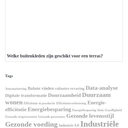
Welke buitenkleden zijn geschikt voor een terras?
Tags
Data-analyse
Balans vinden
culinaire ervaring
Automatisering
Duurzaam
Duurzaamheid
Digitale transformatie
wonen
Energie-
Efficiëntie in productie
Efficiëntieverbetering
Energiebesparing
efficiëntie
Energiebesparing thuis
Gezelligheid
Gezonde levensstijl
Gezonde eetgewoonten
Gezonde gewoontes
Industriële
Gezonde voeding
Industrie 4.0