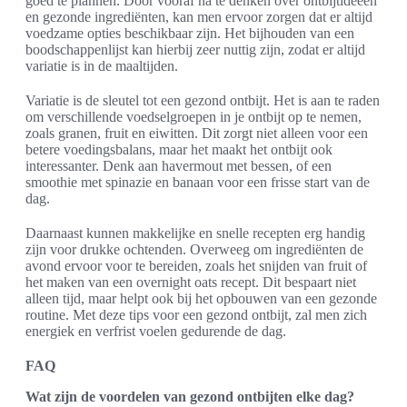
goed te plannen. Door vooraf na te denken over ontbijtideeën
en gezonde ingrediënten, kan men ervoor zorgen dat er altijd
voedzame opties beschikbaar zijn. Het bijhouden van een
boodschappenlijst kan hierbij zeer nuttig zijn, zodat er altijd
variatie is in de maaltijden.
Variatie is de sleutel tot een gezond ontbijt. Het is aan te raden
om verschillende voedselgroepen in je ontbijt op te nemen,
zoals granen, fruit en eiwitten. Dit zorgt niet alleen voor een
betere voedingsbalans, maar het maakt het ontbijt ook
interessanter. Denk aan havermout met bessen, of een
smoothie met spinazie en banaan voor een frisse start van de
dag.
Daarnaast kunnen makkelijke en snelle recepten erg handig
zijn voor drukke ochtenden. Overweeg om ingrediënten de
avond ervoor voor te bereiden, zoals het snijden van fruit of
het maken van een overnight oats recept. Dit bespaart niet
alleen tijd, maar helpt ook bij het opbouwen van een gezonde
routine. Met deze tips voor een gezond ontbijt, zal men zich
energiek en verfrist voelen gedurende de dag.
FAQ
Wat zijn de voordelen van gezond ontbijten elke dag?