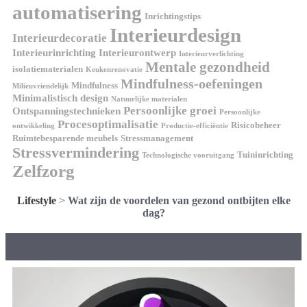
automatisering
Inrichtingstips
Interieurdesign
Interieurdecoratie
Interieurinrichting
Interieurontwerp
Interieurverlichting
Mentale gezondheid
isolatiematerialen
Keukenrenovatie
Mindfulness-oefeningen
Mindfulness
Milieuvriendelijk
Minimalistisch design
Natuurlijke materialen
Persoonlijke groei
Ontspanningstechnieken
Persoonlijke
Procesoptimalisatie
Risicobeheer
ontwikkeling
Productie-efficiëntie
Ruimtebesparende meubels
Stressmanagement
Stressvermindering
Tuininrichting
Technologische vooruitgang
Zelfzorg
Lifestyle
>
Wat zijn de voordelen van gezond ontbijten elke
dag?