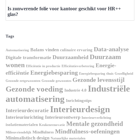
Is zonwerende folie voor kantoor geschikt voor HR++
glas?
Tags
Data-analyse
Balans vinden
culinaire ervaring
Automatisering
Duurzaam
Duurzaamheid
Digitale transformatie
wonen
Energie-
Efficiëntie in productie
Efficiëntieverbetering
Energiebesparing
efficiëntie
Energiebesparing thuis
Gezelligheid
Gezonde levensstijl
Gezonde eetgewoonten
Gezonde gewoontes
Industriële
Gezonde voeding
Industrie 4.0
automatisering
Inrichtingstips
Interieurdesign
Interieurdecoratie
Interieurinrichting
Interieurontwerp
Interieurverlichting
Mentale gezondheid
isolatiematerialen
Keukenrenovatie
Mindfulness-oefeningen
Mindfulness
Milieuvriendelijk
Minimalistisch design
Natuurlijke materialen