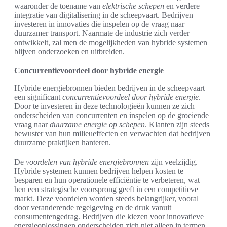
waaronder de toename van
elektrische schepen
en verdere
integratie van digitalisering in de scheepvaart. Bedrijven
investeren in innovaties die inspelen op de vraag naar
duurzamer transport. Naarmate de industrie zich verder
ontwikkelt, zal men de mogelijkheden van hybride systemen
blijven onderzoeken en uitbreiden.
Concurrentievoordeel door hybride energie
Hybride energiebronnen bieden bedrijven in de scheepvaart
een significant
concurrentievoordeel door hybride energie
.
Door te investeren in deze technologieën kunnen ze zich
onderscheiden van concurrenten en inspelen op de groeiende
vraag naar
duurzame energie op schepen
. Klanten zijn steeds
bewuster van hun milieueffecten en verwachten dat bedrijven
duurzame praktijken hanteren.
De
voordelen van hybride energiebronnen
zijn veelzijdig.
Hybride systemen kunnen bedrijven helpen kosten te
besparen en hun operationele efficiëntie te verbeteren, wat
hen een strategische voorsprong geeft in een competitieve
markt. Deze voordelen worden steeds belangrijker, vooral
door veranderende regelgeving en de druk vanuit
consumentengedrag. Bedrijven die kiezen voor innovatieve
energieoplossingen onderscheiden zich niet alleen in termen