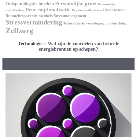
Persoonlijke groei
Ontspanningstechnieken
Persoonlijke
Procesoptimalisatie
Risicobeheer
ontwikkeling
Productie-efficiëntie
Ruimtebesparende meubels
Stressmanagement
Stressvermindering
Technologische vooruitgang
Tuininrichting
Zelfzorg
Technologie
>
Wat zijn de voordelen van hybride
energiebronnen op schepen?