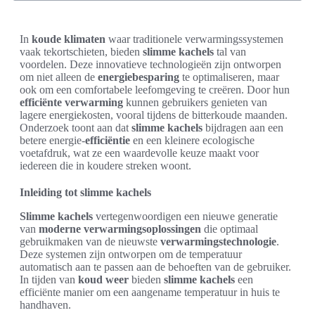
In
koude klimaten
waar traditionele verwarmingssystemen
vaak tekortschieten, bieden
slimme kachels
tal van
voordelen. Deze innovatieve technologieën zijn ontworpen
om niet alleen de
energiebesparing
te optimaliseren, maar
ook om een comfortabele leefomgeving te creëren. Door hun
efficiënte verwarming
kunnen gebruikers genieten van
lagere energiekosten, vooral tijdens de bitterkoude maanden.
Onderzoek toont aan dat
slimme kachels
bijdragen aan een
betere energie-
efficiëntie
en een kleinere ecologische
voetafdruk, wat ze een waardevolle keuze maakt voor
iedereen die in koudere streken woont.
Inleiding tot slimme kachels
Slimme kachels
vertegenwoordigen een nieuwe generatie
van
moderne verwarmingsoplossingen
die optimaal
gebruikmaken van de nieuwste
verwarmingstechnologie
.
Deze systemen zijn ontworpen om de temperatuur
automatisch aan te passen aan de behoeften van de gebruiker.
In tijden van
koud weer
bieden
slimme kachels
een
efficiënte manier om een aangename temperatuur in huis te
handhaven.