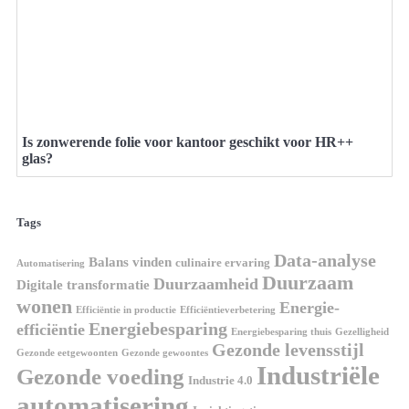
Is zonwerende folie voor kantoor geschikt voor HR++
glas?
Tags
Data-analyse
Balans vinden
culinaire ervaring
Automatisering
Duurzaam
Duurzaamheid
Digitale transformatie
wonen
Energie-
Efficiëntie in productie
Efficiëntieverbetering
Energiebesparing
efficiëntie
Energiebesparing thuis
Gezelligheid
Gezonde levensstijl
Gezonde eetgewoonten
Gezonde gewoontes
Industriële
Gezonde voeding
Industrie 4.0
automatisering