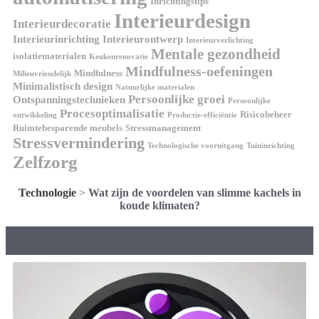
Inrichtingstips
Interieurdesign
Interieurdecoratie
Interieurinrichting
Interieurontwerp
Interieurverlichting
Mentale gezondheid
isolatiematerialen
Keukenrenovatie
Mindfulness-oefeningen
Mindfulness
Milieuvriendelijk
Minimalistisch design
Natuurlijke materialen
Persoonlijke groei
Ontspanningstechnieken
Persoonlijke
Procesoptimalisatie
Risicobeheer
ontwikkeling
Productie-efficiëntie
Ruimtebesparende meubels
Stressmanagement
Stressvermindering
Technologische vooruitgang
Tuininrichting
Zelfzorg
Technologie
>
Wat zijn de voordelen van slimme kachels in
koude klimaten?