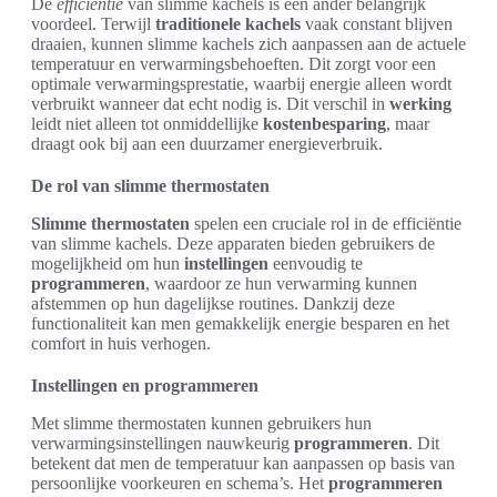
De
efficiëntie
van slimme kachels is een ander belangrijk
voordeel. Terwijl
traditionele kachels
vaak constant blijven
draaien, kunnen slimme kachels zich aanpassen aan de actuele
temperatuur en verwarmingsbehoeften. Dit zorgt voor een
optimale verwarmingsprestatie, waarbij energie alleen wordt
verbruikt wanneer dat echt nodig is. Dit verschil in
werking
leidt niet alleen tot onmiddellijke
kostenbesparing
, maar
draagt ook bij aan een duurzamer energieverbruik.
De rol van slimme thermostaten
Slimme thermostaten
spelen een cruciale rol in de efficiëntie
van slimme kachels. Deze apparaten bieden gebruikers de
mogelijkheid om hun
instellingen
eenvoudig te
programmeren
, waardoor ze hun verwarming kunnen
afstemmen op hun dagelijkse routines. Dankzij deze
functionaliteit kan men gemakkelijk energie besparen en het
comfort in huis verhogen.
Instellingen en programmeren
Met slimme thermostaten kunnen gebruikers hun
verwarmingsinstellingen nauwkeurig
programmeren
. Dit
betekent dat men de temperatuur kan aanpassen op basis van
persoonlijke voorkeuren en schema’s. Het
programmeren