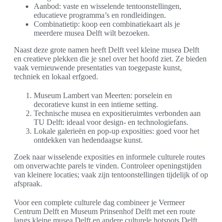
Aanbod: vaste en wisselende tentoonstellingen,
educatieve programma’s en rondleidingen.
Combinatietip: koop een combinatiekaart als je
meerdere musea Delft wilt bezoeken.
Naast deze grote namen heeft Delft veel kleine musea Delft
en creatieve plekken die je snel over het hoofd ziet. Ze bieden
vaak vernieuwende presentaties van toegepaste kunst,
techniek en lokaal erfgoed.
Museum Lambert van Meerten: porselein en
decoratieve kunst in een intieme setting.
Technische musea en expositieruimtes verbonden aan
TU Delft: ideaal voor design- en technologiefans.
Lokale galerieën en pop-up exposities: goed voor het
ontdekken van hedendaagse kunst.
Zoek naar wisselende exposities en informele culturele routes
om onverwachte parels te vinden. Controleer openingstijden
van kleinere locaties; vaak zijn tentoonstellingen tijdelijk of op
afspraak.
Voor een complete culturele dag combineer je Vermeer
Centrum Delft en Museum Prinsenhof Delft met een route
langs kleine musea Delft en andere culturele hotspots Delft.