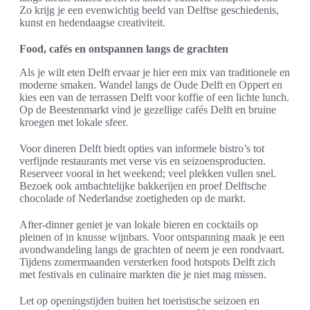
Zo krijg je een evenwichtig beeld van Delftse geschiedenis,
kunst en hedendaagse creativiteit.
Food, cafés en ontspannen langs de grachten
Als je wilt eten Delft ervaar je hier een mix van traditionele en
moderne smaken. Wandel langs de Oude Delft en Oppert en
kies een van de terrassen Delft voor koffie of een lichte lunch.
Op de Beestenmarkt vind je gezellige cafés Delft en bruine
kroegen met lokale sfeer.
Voor dineren Delft biedt opties van informele bistro’s tot
verfijnde restaurants met verse vis en seizoensproducten.
Reserveer vooral in het weekend; veel plekken vullen snel.
Bezoek ook ambachtelijke bakkerijen en proef Delftsche
chocolade of Nederlandse zoetigheden op de markt.
After-dinner geniet je van lokale bieren en cocktails op
pleinen of in knusse wijnbars. Voor ontspanning maak je een
avondwandeling langs de grachten of neem je een rondvaart.
Tijdens zomermaanden versterken food hotspots Delft zich
met festivals en culinaire markten die je niet mag missen.
Let op openingstijden buiten het toeristische seizoen en