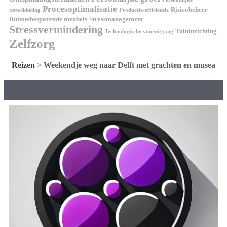
Procesoptimalisatie
Risicobeheer
ontwikkeling
Productie-efficiëntie
Ruimtebesparende meubels
Stressmanagement
Stressvermindering
Tuininrichting
Technologische vooruitgang
Zelfzorg
Reizen
>
Weekendje weg naar Delft met grachten en musea