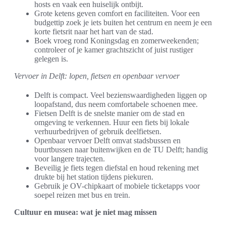
hosts en vaak een huiselijk ontbijt.
Grote ketens geven comfort en faciliteiten. Voor een
budgettip zoek je iets buiten het centrum en neem je een
korte fietsrit naar het hart van de stad.
Boek vroeg rond Koningsdag en zomerweekenden;
controleer of je kamer grachtszicht of juist rustiger
gelegen is.
Vervoer in Delft: lopen, fietsen en openbaar vervoer
Delft is compact. Veel bezienswaardigheden liggen op
loopafstand, dus neem comfortabele schoenen mee.
Fietsen Delft is de snelste manier om de stad en
omgeving te verkennen. Huur een fiets bij lokale
verhuurbedrijven of gebruik deelfietsen.
Openbaar vervoer Delft omvat stadsbussen en
buurtbussen naar buitenwijken en de TU Delft; handig
voor langere trajecten.
Beveilig je fiets tegen diefstal en houd rekening met
drukte bij het station tijdens piekuren.
Gebruik je OV-chipkaart of mobiele ticketapps voor
soepel reizen met bus en trein.
Cultuur en musea: wat je niet mag missen