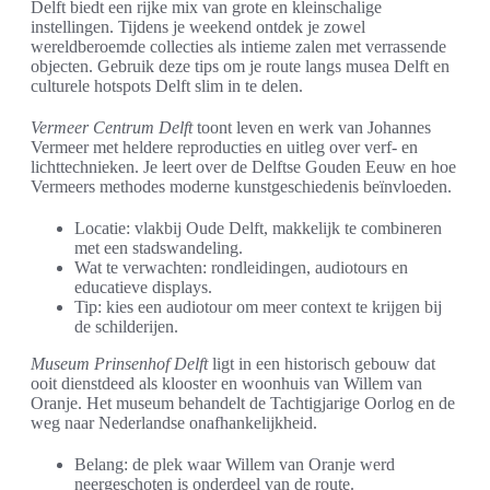
Delft biedt een rijke mix van grote en kleinschalige
instellingen. Tijdens je weekend ontdek je zowel
wereldberoemde collecties als intieme zalen met verrassende
objecten. Gebruik deze tips om je route langs musea Delft en
culturele hotspots Delft slim in te delen.
Vermeer Centrum Delft
toont leven en werk van Johannes
Vermeer met heldere reproducties en uitleg over verf- en
lichttechnieken. Je leert over de Delftse Gouden Eeuw en hoe
Vermeers methodes moderne kunstgeschiedenis beïnvloeden.
Locatie: vlakbij Oude Delft, makkelijk te combineren
met een stadswandeling.
Wat te verwachten: rondleidingen, audiotours en
educatieve displays.
Tip: kies een audiotour om meer context te krijgen bij
de schilderijen.
Museum Prinsenhof Delft
ligt in een historisch gebouw dat
ooit dienstdeed als klooster en woonhuis van Willem van
Oranje. Het museum behandelt de Tachtigjarige Oorlog en de
weg naar Nederlandse onafhankelijkheid.
Belang: de plek waar Willem van Oranje werd
neergeschoten is onderdeel van de route.