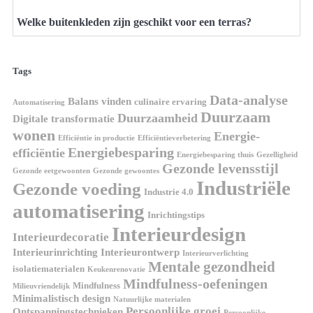
Welke buitenkleden zijn geschikt voor een terras?
Tags
Data-analyse
Balans vinden
culinaire ervaring
Automatisering
Duurzaam
Duurzaamheid
Digitale transformatie
wonen
Energie-
Efficiëntie in productie
Efficiëntieverbetering
Energiebesparing
efficiëntie
Energiebesparing thuis
Gezelligheid
Gezonde levensstijl
Gezonde eetgewoonten
Gezonde gewoontes
Industriële
Gezonde voeding
Industrie 4.0
automatisering
Inrichtingstips
Interieurdesign
Interieurdecoratie
Interieurinrichting
Interieurontwerp
Interieurverlichting
Mentale gezondheid
isolatiematerialen
Keukenrenovatie
Mindfulness-oefeningen
Mindfulness
Milieuvriendelijk
Minimalistisch design
Natuurlijke materialen
Persoonlijke groei
Ontspanningstechnieken
Persoonlijke