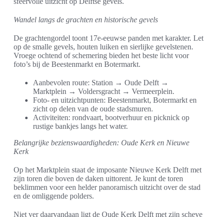
sfeervolle uitzicht op Delftse gevels.
Wandel langs de grachten en historische gevels
De grachtengordel toont 17e-eeuwse panden met karakter. Let
op de smalle gevels, houten luiken en sierlijke gevelstenen.
Vroege ochtend of schemering bieden het beste licht voor
foto’s bij de Beestenmarkt en Botermarkt.
Aanbevolen route: Station → Oude Delft →
Marktplein → Voldersgracht → Vermeerplein.
Foto- en uitzichtpunten: Beestenmarkt, Botermarkt en
zicht op delen van de oude stadsmuren.
Activiteiten: rondvaart, bootverhuur en picknick op
rustige bankjes langs het water.
Belangrijke bezienswaardigheden: Oude Kerk en Nieuwe
Kerk
Op het Marktplein staat de imposante Nieuwe Kerk Delft met
zijn toren die boven de daken uittorent. Je kunt de toren
beklimmen voor een helder panoramisch uitzicht over de stad
en de omliggende polders.
Niet ver daarvandaan ligt de Oude Kerk Delft met zijn scheve