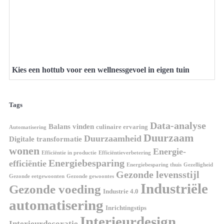
Kies een hottub voor een wellnessgevoel in eigen tuin
Tags
Data-analyse
Balans vinden
culinaire ervaring
Automatisering
Duurzaam
Duurzaamheid
Digitale transformatie
wonen
Energie-
Efficiëntie in productie
Efficiëntieverbetering
Energiebesparing
efficiëntie
Energiebesparing thuis
Gezelligheid
Gezonde levensstijl
Gezonde eetgewoonten
Gezonde gewoontes
Industriële
Gezonde voeding
Industrie 4.0
automatisering
Inrichtingstips
Interieurdesign
Interieurdecoratie