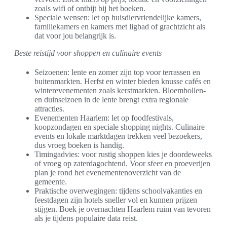
zoals wifi of ontbijt bij het boeken.
Speciale wensen: let op huisdiervriendelijke kamers,
familiekamers en kamers met ligbad of grachtzicht als
dat voor jou belangrijk is.
Beste reistijd voor shoppen en culinaire events
Seizoenen: lente en zomer zijn top voor terrassen en
buitenmarkten. Herfst en winter bieden knusse cafés en
winterevenementen zoals kerstmarkten. Bloembollen-
en duinseizoen in de lente brengt extra regionale
attracties.
Evenementen Haarlem: let op foodfestivals,
koopzondagen en speciale shopping nights. Culinaire
events en lokale marktdagen trekken veel bezoekers,
dus vroeg boeken is handig.
Timingadvies: voor rustig shoppen kies je doordeweeks
of vroeg op zaterdagochtend. Voor sfeer en proeverijen
plan je rond het evenementenoverzicht van de
gemeente.
Praktische overwegingen: tijdens schoolvakanties en
feestdagen zijn hotels sneller vol en kunnen prijzen
stijgen. Boek je overnachten Haarlem ruim van tevoren
als je tijdens populaire data reist.