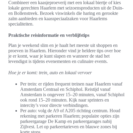
Combineer een kaasjeproeverij met een lokaal biertje of kies
lokale gerechten Haarlem met seizoensproducten uit de Duin-
en Bollenstreek. Bezoek viswinkels die haring en gerookte
zalm aanbieden en kaasspeciaalzaken voor Haarlems
specialiteiten.
Praktische reisinformatie en verblijfstips
Plan je weekend slim en je haalt het meeste uit shoppen en
proeven in Haarlem. Hieronder vind je heldere tips over hoe
je er komt, waar je kunt slapen en wanneer de stad het
levendigst is tijdens evenementen en culinaire events.
Hoe je er komt: trein, auto en lokaal vervoer
Per trein: er rijden frequent treinen naar Haarlem vanaf
Amsterdam Centraal en Schiphol. Reistijd vanaf
Amsterdam is ongeveer 15–20 minuten, vanaf Schiphol
ook rond 15–20 minuten. Kijk naar sprinters en
intercity’s voor directe verbindingen.
Per auto: volg de A9 of A205 richting centrum. Houd
rekening met parkeren Haarlem; populaire opties zijn
parkeergarage De Kamp en parkeergarages nabij
Zijlvest. Let op parkeertarieven en blauwe zones bij
korte stops.