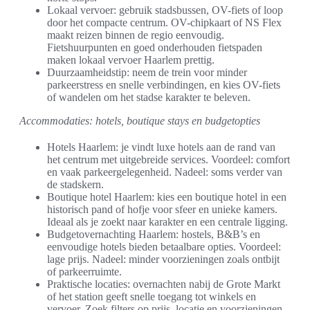
Lokaal vervoer: gebruik stadsbussen, OV-fiets of loop
door het compacte centrum. OV-chipkaart of NS Flex
maakt reizen binnen de regio eenvoudig.
Fietshuurpunten en goed onderhouden fietspaden
maken lokaal vervoer Haarlem prettig.
Duurzaamheidstip: neem de trein voor minder
parkeerstress en snelle verbindingen, en kies OV-fiets
of wandelen om het stadse karakter te beleven.
Accommodaties: hotels, boutique stays en budgetopties
Hotels Haarlem: je vindt luxe hotels aan de rand van
het centrum met uitgebreide services. Voordeel: comfort
en vaak parkeergelegenheid. Nadeel: soms verder van
de stadskern.
Boutique hotel Haarlem: kies een boutique hotel in een
historisch pand of hofje voor sfeer en unieke kamers.
Ideaal als je zoekt naar karakter en een centrale ligging.
Budgetovernachting Haarlem: hostels, B&B’s en
eenvoudige hotels bieden betaalbare opties. Voordeel:
lage prijs. Nadeel: minder voorzieningen zoals ontbijt
of parkeerruimte.
Praktische locaties: overnachten nabij de Grote Markt
of het station geeft snelle toegang tot winkels en
vervoer. Zoek filters op prijs, locatie en voorzieningen