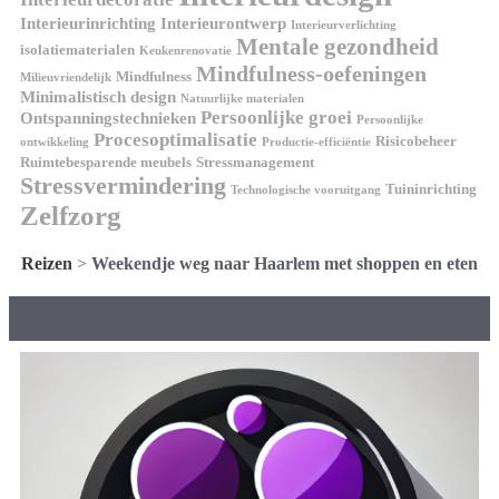
Interieurinrichting
Interieurontwerp
Interieurverlichting
Mentale gezondheid
isolatiematerialen
Keukenrenovatie
Mindfulness-oefeningen
Mindfulness
Milieuvriendelijk
Minimalistisch design
Natuurlijke materialen
Persoonlijke groei
Ontspanningstechnieken
Persoonlijke
Procesoptimalisatie
Risicobeheer
ontwikkeling
Productie-efficiëntie
Ruimtebesparende meubels
Stressmanagement
Stressvermindering
Tuininrichting
Technologische vooruitgang
Zelfzorg
Reizen
>
Weekendje weg naar Haarlem met shoppen en eten