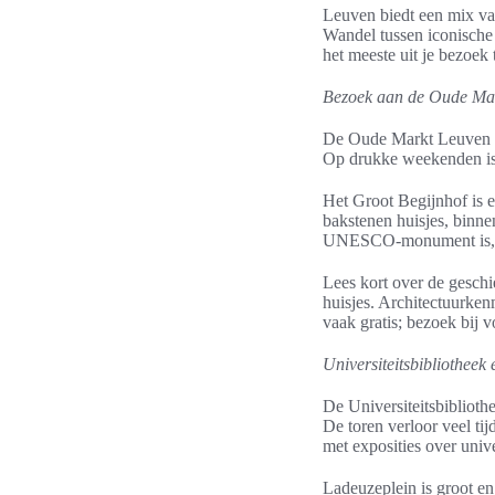
Leuven biedt een mix van 
Wandel tussen iconische 
het meeste uit je bezoek 
Bezoek aan de Oude Mar
De Oude Markt Leuven vor
Op drukke weekenden is de
Het Groot Begijnhof is 
bakstenen huisjes, binnen
UNESCO‑monument is, voe
Lees kort over de gesch
huisjes. Architectuurken
vaak gratis; bezoek bij 
Universiteitsbibliotheek
De Universiteitsbiblioth
De toren verloor veel ti
met exposities over unive
Ladeuzeplein is groot e