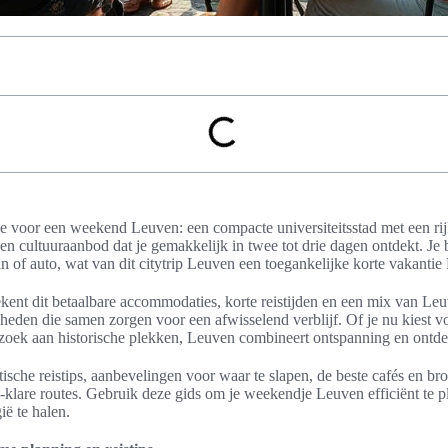
e voor een weekend Leuven: een compacte universiteitsstad met een rijk
en cultuuraanbod dat je gemakkelijk in twee tot drie dagen ontdekt. Je b
in of auto, wat van dit citytrip Leuven een toegankelijke korte vakantie
tekent dit betaalbare accommodaties, korte reistijden en een mix van Le
heden die samen zorgen voor een afwisselend verblijf. Of je nu kiest vo
bezoek aan historische plekken, Leuven combineert ontspanning en ontd
aktische reistips, aanbevelingen voor waar te slapen, de beste cafés en br
-klare routes. Gebruik deze gids om je weekendje Leuven efficiënt te 
ië te halen.