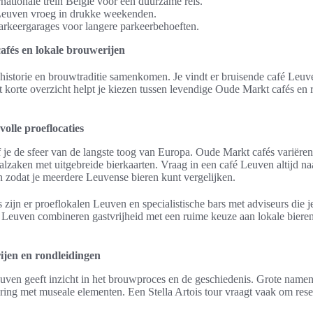
ationale trein België voor een duurzame reis.
Leuven vroeg in drukke weekenden.
rkeergarages voor langere parkeerbehoeften.
afés en lokale brouwerijen
 historie en brouwtraditie samenkomen. Je vindt er bruisende café Leu
 korte overzicht helpt je kiezen tussen levendige Oude Markt cafés en r
volle proeflocaties
je de sfeer van de langste toog van Europa. Oude Markt cafés variëre
aalzaken met uitgebreide bierkaarten. Vraag in een café Leuven altijd na
n zodat je meerdere Leuvense bieren kunt vergelijken.
 zijn er proeflokalen Leuven en specialistische bars met adviseurs die j
és Leuven combineren gastvrijheid met een ruime keuze aan lokale bier
jen en rondleidingen
ven geeft inzicht in het brouwproces en de geschiedenis. Grote namen 
ing met museale elementen. Een Stella Artois tour vraagt vaak om reser