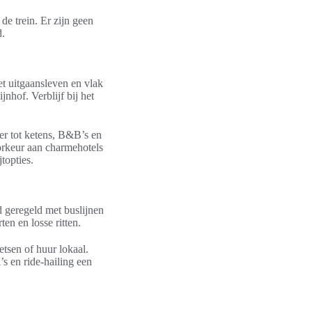
de trein. Er zijn geen
d.
et uitgaansleven en vlak
nhof. Verblijf bij het
er tot ketens, B&B’s en
orkeur aan charmehotels
topties.
 geregeld met buslijnen
en en losse ritten.
tsen of huur lokaal.
’s en ride-hailing een