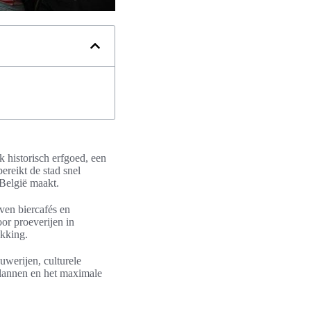
 historisch erfgoed, een
ereikt de stad snel
 België maakt.
uven biercafés en
or proeverijen in
ekking.
ouwerijen, culturele
plannen en het maximale