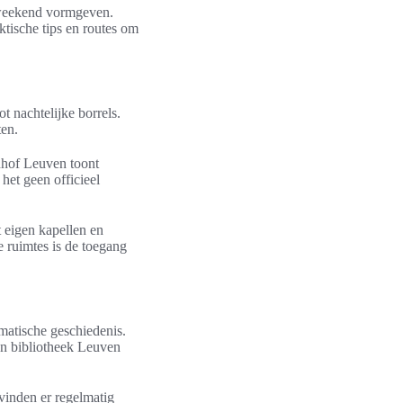
je weekend vormgeven.
ktische tips en routes om
t nachtelijke borrels.
ten.
nhof Leuven toont
 het geen officieel
 eigen kapellen en
e ruimtes is de toegang
matische geschiedenis.
en bibliotheek Leuven
vinden er regelmatig