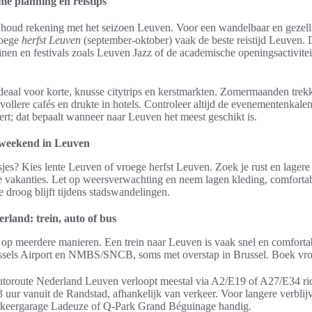
e planning en reistips
 houd rekening met het seizoen Leuven. Voor een wandelbaar en gezell
roege
herfst Leuven
(september-oktober) vaak de beste reistijd Leuven. 
inen en festivals zoals Leuven Jazz of de academische openingsactivitei
 ideaal voor korte, knusse citytrips en kerstmarkten. Zomermaanden trek
ollere cafés en drukte in hotels. Controleer altijd de evenementenkalende
cert; dat bepaalt wanneer naar Leuven het meest geschikt is.
n weekend in Leuven
sjes? Kies lente Leuven of vroege herfst Leuven. Zoek je rust en lager
 vakanties. Let op weersverwachting en neem lagen kleding, comfort
e droog blijft tijdens stadswandelingen.
erland: trein, auto of bus
op meerdere manieren. Een trein naar Leuven is vaak snel en comfortab
russels Airport en NMBS/SNCB, soms met overstap in Brussel. Boek vroe
autoroute Nederland Leuven verloopt meestal via A2/E19 of A27/E34 r
3 uur vanuit de Randstad, afhankelijk van verkeer. Voor langere verblij
arkeergarage Ladeuze of Q-Park Grand Béguinage handig.