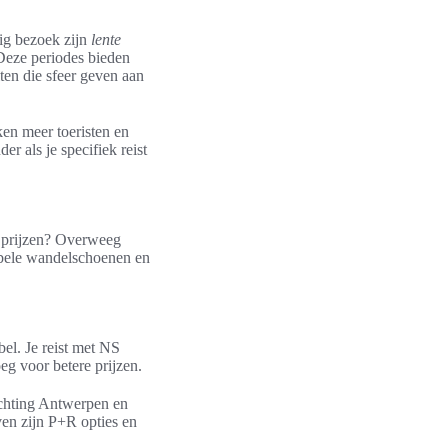
ig bezoek zijn
lente
Deze periodes bieden
ten die sfeer geven aan
ken meer toeristen en
r als je specifiek reist
e prijzen? Overweeg
abele wandelschoenen en
el. Je reist met NS
g voor betere prijzen.
ichting Antwerpen en
ven zijn P+R opties en