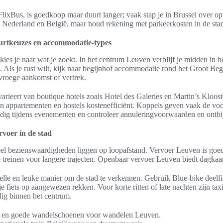
lixBus, is goedkoop maar duurt langer; vaak stap je in Brussel over op 
n Nederland en België, maar houd rekening met parkeerkosten in de sta
uurtkeuzes en accommodatie-types
ies je naar wat je zoekt. In het centrum Leuven verblijf je midden in h
 Als je rust wilt, kijk naar begijnhof accommodatie rond het Groot Begij
 vroege aankomst of vertrek.
ieert van boutique hotels zoals Hotel des Galeries en Martin’s Kloost
jn appartementen en hostels kostenefficiënt. Koppels geven vaak de vo
jdig tijdens evenementen en controleer annuleringvoorwaarden en ontbij
rvoer in de stad
el bezienswaardigheden liggen op loopafstand. Vervoer Leuven is goed
 treinen voor langere trajecten. Openbaar vervoer Leuven biedt dagkaart
elle en leuke manier om de stad te verkennen. Gebruik Blue-bike deelfie
je fiets op aangewezen rekken. Voor korte ritten of late nachten zijn taxi
dig binnen het centrum.
 en goede wandelschoenen voor wandelen Leuven.