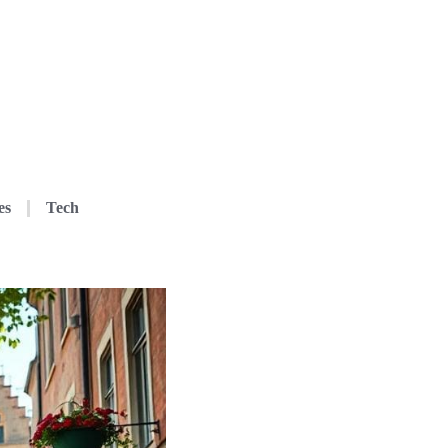
es
Tech