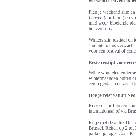
weekend Leuven: ultiem
Plan je weekend slim en
Leuven
(april-juni) en v
mild weer, bloeiende ple
het centrum.
Winters zijn rustiger en
studenten, dus verwacht v
voor een festival of con
Beste reistijd voor ee
Wil je wandelen en terra
wintermaanden buiten de
een regenjas mee zodat j
Hoe je reist vanuit Ned
Reizen naar Leuven kan 
internationaal of via B
Rij je met de auto? De 
Brussel. Reken op 2 tot 
parkeergarages zoals P