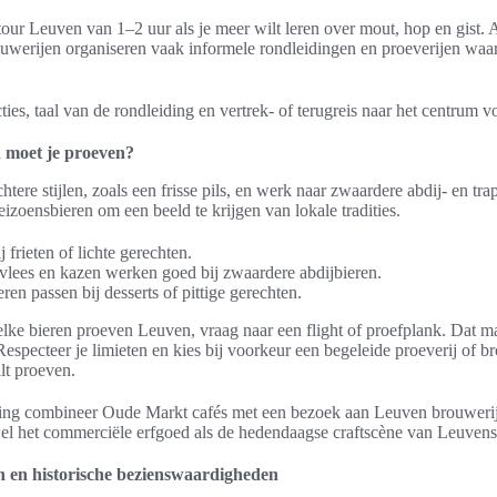
our Leuven van 1–2 uur als je meer wilt leren over mout, hop en gist.
werijen organiseren vaak informele rondleidingen en proeverijen waar 
icties, taal van de rondleiding en vertrek- of terugreis naar het centrum v
 moet je proeven?
htere stijlen, zoals een frisse pils, en werk naar zwaardere abdij- en tra
eizoensbieren om een beeld te krijgen van lokale tradities.
j frieten of lichte gerechten.
vlees en kazen werken goed bij zwaardere abdijbieren.
eren passen bij desserts of pittige gerechten.
elke bieren proeven Leuven, vraag naar een flight of proefplank. Dat m
 Respecteer je limieten en kies bij voorkeur een begeleide proeverij of
lt proeven.
ing combineer Oude Markt cafés met een bezoek aan Leuven brouwerij
el het commerciële erfgoed als de hedendaagse craftscène van Leuvens
n en historische bezienswaardigheden