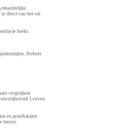
 Ambachtelijke
je direct van het vat
oordat je boekt.
ppistenstijlen. Probeer
aakt vergelijken
 brouwerijbezoek Leuven
en en proeflokalen
e bieren.