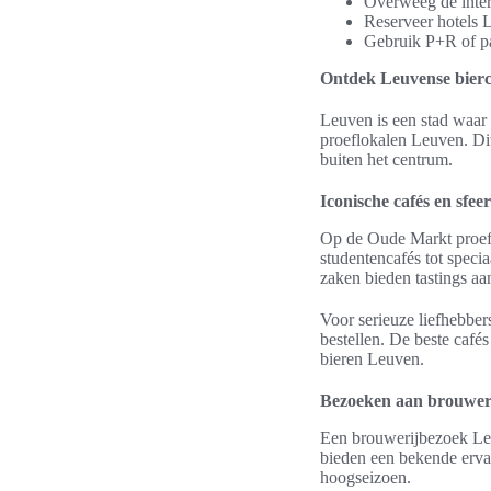
Overweeg de intern
Reserveer hotels 
Gebruik P+R of pa
Ontdek Leuvense bierc
Leuven is een stad waar
proeflokalen Leuven. Dit
buiten het centrum.
Iconische cafés en sfeer
Op de Oude Markt proef 
studentencafés tot speci
zaken bieden tastings aa
Voor serieuze liefhebbers
bestellen. De beste caf
bieren Leuven.
Bezoeken aan brouweri
Een brouwerijbezoek Leu
bieden een bekende ervar
hoogseizoen.