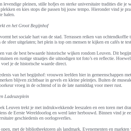
levendige pleinen, stille hofjes en sterke universitaire tradities die 
plekken en kies stops die passen bij jouw tempo. Hieronder vind je pra
te halen.
kt en het Groot Begijnhof
mt het sociale hart van de stad. Terrassen reiken van ochtendkoffie to
 sfeer uitgelaten; het plein is top om mensen te kijken en cafés te tes
een van de best bewaarde historische wijken rondom Leuven. Dit begij
tuinen en rustige straatjes die uitnodigen tot foto’s en reflectie. Hoewel
l je de historische waarde direct.
iedenis van het begijnhof: vrouwen leefden hier in gemeenschappen met
merken blijven zichtbaar in gevels en kleine pleintjes. Buiten de museal
voorkeur vroeg in de ochtend of in de late namiddag voor meer rust.
 en Ladeuzeplein
eek Leuven trekt je met indrukwekkende leeszalen en een toren met dra
jdens de Eerste Wereldoorlog en werd later herbouwd. Binnen vind je e
rsitaire geschiedenis en oorlogsverlies.
n open, met de bibliotheektoren als landmark. Evenementen en markten 