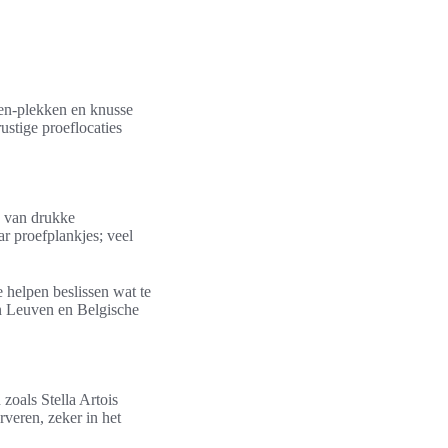
ven-plekken en knusse
ustige proeflocaties
n van drukke
ar proefplankjes; veel
e helpen beslissen wat te
en Leuven en Belgische
zoals Stella Artois
veren, zeker in het