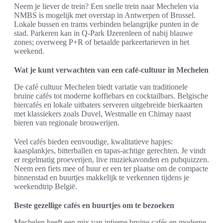
Neem je liever de trein? Een snelle trein naar Mechelen via
NMBS is mogelijk met overstap in Antwerpen of Brussel.
Lokale bussen en trams verbinden belangrijke punten in de
stad. Parkeren kan in Q-Park IJzerenleen of nabij blauwe
zones; overweeg P+R of betaalde parkeertarieven in het
weekend.
Wat je kunt verwachten van een café-cultuur in Mechelen
De café cultuur Mechelen biedt variatie van traditionele
bruine cafés tot moderne koffiebars en cocktailbars. Belgische
biercafés en lokale uitbaters serveren uitgebreide bierkaarten
met klassiekers zoals Duvel, Westmalle en Chimay naast
bieren van regionale brouwerijen.
Veel cafés bieden eenvoudige, kwalitatieve hapjes:
kaasplankjes, bitterballen en tapas-achtige gerechten. Je vindt
er regelmatig proeverijen, live muziekavonden en pubquizzen.
Neem een fiets mee of huur er een ter plaatse om de compacte
binnenstad en buurtjes makkelijk te verkennen tijdens je
weekendtrip België.
Beste gezellige cafés en buurtjes om te bezoeken
Mechelen heeft een mix van intieme bruine cafés en moderne