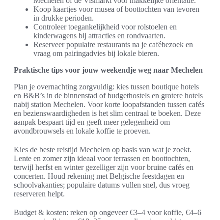
Mechelen of de Vismarkt voor makkelijke oriëntatie.
Koop kaartjes voor musea of boottochten van tevoren
in drukke perioden.
Controleer toegankelijkheid voor rolstoelen en
kinderwagens bij attracties en rondvaarten.
Reserveer populaire restaurants na je cafébezoek en
vraag om pairingadvies bij lokale bieren.
Praktische tips voor jouw weekendje weg naar Mechelen
Plan je overnachting zorgvuldig: kies tussen boutique hotels
en B&B’s in de binnenstad of budgethostels en grotere hotels
nabij station Mechelen. Voor korte loopafstanden tussen cafés
en bezienswaardigheden is het slim centraal te boeken. Deze
aanpak bespaart tijd en geeft meer gelegenheid om
avondbrouwsels en lokale koffie te proeven.
Kies de beste reistijd Mechelen op basis van wat je zoekt.
Lente en zomer zijn ideaal voor terrassen en boottochten,
terwijl herfst en winter gezelliger zijn voor bruine cafés en
concerten. Houd rekening met Belgische feestdagen en
schoolvakanties; populaire datums vullen snel, dus vroeg
reserveren helpt.
Budget & kosten: reken op ongeveer €3–4 voor koffie, €4–6