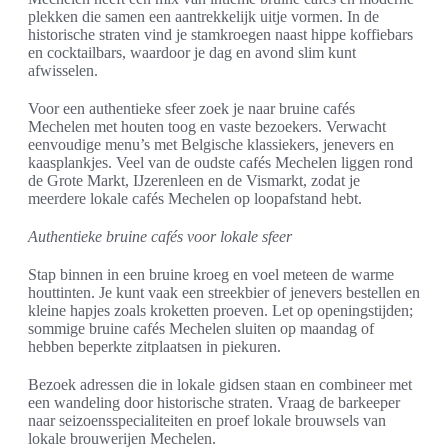
plekken die samen een aantrekkelijk uitje vormen. In de
historische straten vind je stamkroegen naast hippe koffiebars
en cocktailbars, waardoor je dag en avond slim kunt
afwisselen.
Voor een authentieke sfeer zoek je naar bruine cafés
Mechelen met houten toog en vaste bezoekers. Verwacht
eenvoudige menu’s met Belgische klassiekers, jenevers en
kaasplankjes. Veel van de oudste cafés Mechelen liggen rond
de Grote Markt, IJzerenleen en de Vismarkt, zodat je
meerdere lokale cafés Mechelen op loopafstand hebt.
Authentieke bruine cafés voor lokale sfeer
Stap binnen in een bruine kroeg en voel meteen de warme
houttinten. Je kunt vaak een streekbier of jenevers bestellen en
kleine hapjes zoals kroketten proeven. Let op openingstijden;
sommige bruine cafés Mechelen sluiten op maandag of
hebben beperkte zitplaatsen in piekuren.
Bezoek adressen die in lokale gidsen staan en combineer met
een wandeling door historische straten. Vraag de barkeeper
naar seizoensspecialiteiten en proef lokale brouwsels van
lokale brouwerijen Mechelen.