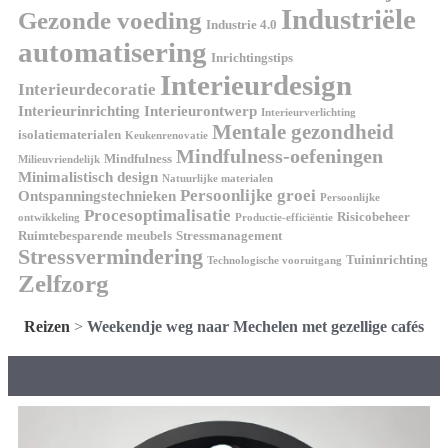
Industriële
Gezonde voeding
Industrie 4.0
automatisering
Inrichtingstips
Interieurdesign
Interieurdecoratie
Interieurinrichting
Interieurontwerp
Interieurverlichting
Mentale gezondheid
isolatiematerialen
Keukenrenovatie
Mindfulness-oefeningen
Mindfulness
Milieuvriendelijk
Minimalistisch design
Natuurlijke materialen
Persoonlijke groei
Ontspanningstechnieken
Persoonlijke
Procesoptimalisatie
Risicobeheer
ontwikkeling
Productie-efficiëntie
Ruimtebesparende meubels
Stressmanagement
Stressvermindering
Tuininrichting
Technologische vooruitgang
Zelfzorg
Reizen
>
Weekendje weg naar Mechelen met gezellige cafés