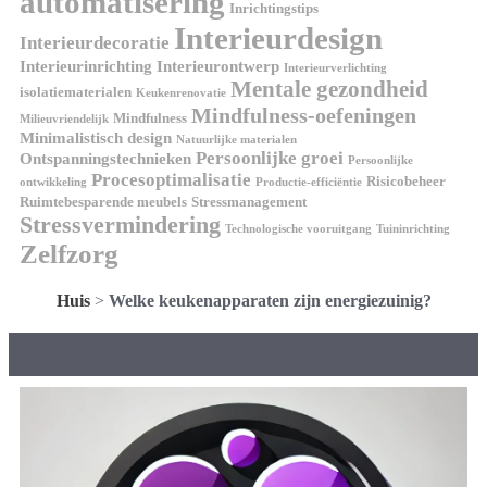
automatisering
Inrichtingstips
Interieurdesign
Interieurdecoratie
Interieurinrichting
Interieurontwerp
Interieurverlichting
Mentale gezondheid
isolatiematerialen
Keukenrenovatie
Mindfulness-oefeningen
Mindfulness
Milieuvriendelijk
Minimalistisch design
Natuurlijke materialen
Persoonlijke groei
Ontspanningstechnieken
Persoonlijke
Procesoptimalisatie
Risicobeheer
ontwikkeling
Productie-efficiëntie
Ruimtebesparende meubels
Stressmanagement
Stressvermindering
Technologische vooruitgang
Tuininrichting
Zelfzorg
Huis
>
Welke keukenapparaten zijn energiezuinig?