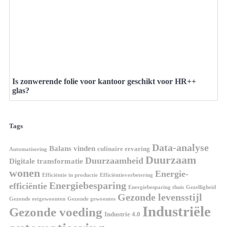
Is zonwerende folie voor kantoor geschikt voor HR++
glas?
Tags
Data-analyse
Balans vinden
culinaire ervaring
Automatisering
Duurzaam
Duurzaamheid
Digitale transformatie
wonen
Energie-
Efficiëntie in productie
Efficiëntieverbetering
Energiebesparing
efficiëntie
Energiebesparing thuis
Gezelligheid
Gezonde levensstijl
Gezonde eetgewoonten
Gezonde gewoontes
Industriële
Gezonde voeding
Industrie 4.0