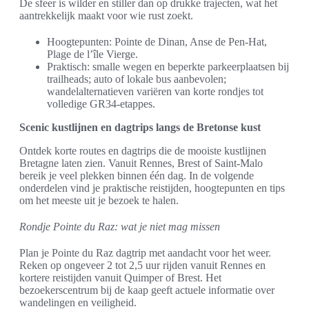
De sfeer is wilder en stiller dan op drukke trajecten, wat het
aantrekkelijk maakt voor wie rust zoekt.
Hoogtepunten: Pointe de Dinan, Anse de Pen-Hat,
Plage de l’île Vierge.
Praktisch: smalle wegen en beperkte parkeerplaatsen bij
trailheads; auto of lokale bus aanbevolen;
wandelalternatieven variëren van korte rondjes tot
volledige GR34-etappes.
Scenic kustlijnen en dagtrips langs de Bretonse kust
Ontdek korte routes en dagtrips die de mooiste kustlijnen
Bretagne laten zien. Vanuit Rennes, Brest of Saint-Malo
bereik je veel plekken binnen één dag. In de volgende
onderdelen vind je praktische reistijden, hoogtepunten en tips
om het meeste uit je bezoek te halen.
Rondje Pointe du Raz: wat je niet mag missen
Plan je Pointe du Raz dagtrip met aandacht voor het weer.
Reken op ongeveer 2 tot 2,5 uur rijden vanuit Rennes en
kortere reistijden vanuit Quimper of Brest. Het
bezoekerscentrum bij de kaap geeft actuele informatie over
wandelingen en veiligheid.