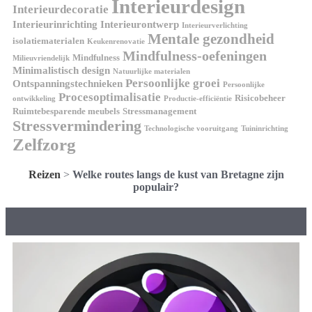
Interieurdesign
Interieurdecoratie
Interieurinrichting
Interieurontwerp
Interieurverlichting
Mentale gezondheid
isolatiematerialen
Keukenrenovatie
Mindfulness-oefeningen
Mindfulness
Milieuvriendelijk
Minimalistisch design
Natuurlijke materialen
Persoonlijke groei
Ontspanningstechnieken
Persoonlijke
Procesoptimalisatie
Risicobeheer
ontwikkeling
Productie-efficiëntie
Ruimtebesparende meubels
Stressmanagement
Stressvermindering
Technologische vooruitgang
Tuininrichting
Zelfzorg
Reizen
>
Welke routes langs de kust van Bretagne zijn
populair?