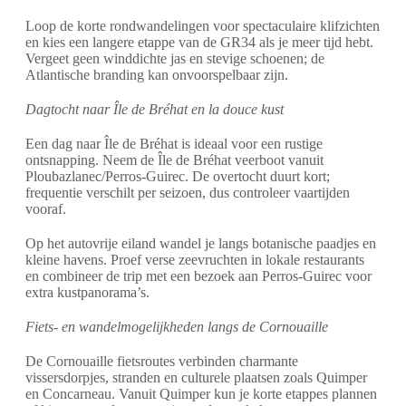
Loop de korte rondwandelingen voor spectaculaire klifzichten
en kies een langere etappe van de GR34 als je meer tijd hebt.
Vergeet geen winddichte jas en stevige schoenen; de
Atlantische branding kan onvoorspelbaar zijn.
Dagtocht naar Île de Bréhat en la douce kust
Een dag naar Île de Bréhat is ideaal voor een rustige
ontsnapping. Neem de Île de Bréhat veerboot vanuit
Ploubazlanec/Perros-Guirec. De overtocht duurt kort;
frequentie verschilt per seizoen, dus controleer vaartijden
vooraf.
Op het autovrije eiland wandel je langs botanische paadjes en
kleine havens. Proef verse zeevruchten in lokale restaurants
en combineer de trip met een bezoek aan Perros-Guirec voor
extra kustpanorama’s.
Fiets- en wandelmogelijkheden langs de Cornouaille
De Cornouaille fietsroutes verbinden charmante
vissersdorpjes, stranden en culturele plaatsen zoals Quimper
en Concarneau. Vanuit Quimper kun je korte etappes plannen