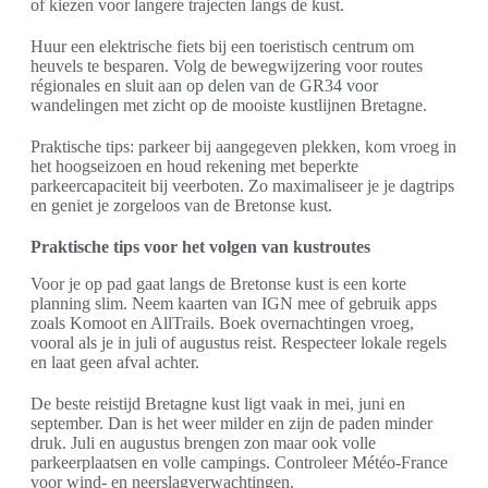
of kiezen voor langere trajecten langs de kust.
Huur een elektrische fiets bij een toeristisch centrum om
heuvels te besparen. Volg de bewegwijzering voor routes
régionales en sluit aan op delen van de GR34 voor
wandelingen met zicht op de mooiste kustlijnen Bretagne.
Praktische tips: parkeer bij aangegeven plekken, kom vroeg in
het hoogseizoen en houd rekening met beperkte
parkeercapaciteit bij veerboten. Zo maximaliseer je je dagtrips
en geniet je zorgeloos van de Bretonse kust.
Praktische tips voor het volgen van kustroutes
Voor je op pad gaat langs de Bretonse kust is een korte
planning slim. Neem kaarten van IGN mee of gebruik apps
zoals Komoot en AllTrails. Boek overnachtingen vroeg,
vooral als je in juli of augustus reist. Respecteer lokale regels
en laat geen afval achter.
De beste reistijd Bretagne kust ligt vaak in mei, juni en
september. Dan is het weer milder en zijn de paden minder
druk. Juli en augustus brengen zon maar ook volle
parkeerplaatsen en volle campings. Controleer Météo-France
voor wind- en neerslagverwachtingen.