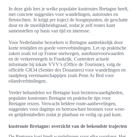
In deze gids lees je welke populaire kustroutes Bretagne heeft,
met concrete suggesties voor wandelingen, autoroutes en
fietstochten. Je krijgt per traject de hoogtepunten, de geschatte
duur en de moeilijkheidsgraad, zodat je zelf routes kunt
samenstellen op basis van tijd en interesse.
Voor Nederlandse bezoekers is Bretagne aantrekkelijk door
korte reistijden en goede veerverbindingen. Let op praktische
zaken zoals tol op Franse snelwegen, autohuurvoorwaarden
en de verkeersregels in Frankrijk. Controleer actuele
informatie bij lokale VVV’s (Office de Tourisme), volg de
officiële GR34 (Sentier des Douaniers) voor wandelingen en
raadpleeg veermaatschappijen zoals Penn Ar Bed voor
eilandverbindingen.
Verder behandelen we Bretagne kust bezienswaardigheden,
populaire kustroutes Bretagne en praktische tips voor
Bretagne reizen. Verwacht heldere route-aanbevelingen,
suggesties voor dagtrips en betrouwbare bronnen voor weer-
en getijdentabellen zodat je planbaar en veilig op pad kunt.
kustroute Bretagne: overzicht van de bekendste trajecten
De Bretonse kust biedt wandelingen voor elke voorkeur. Het