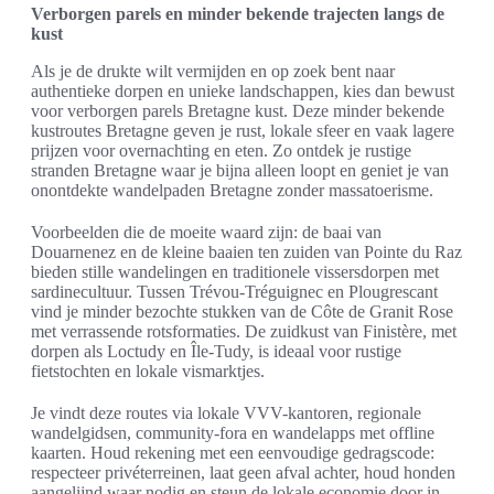
Verborgen parels en minder bekende trajecten langs de
kust
Als je de drukte wilt vermijden en op zoek bent naar
authentieke dorpen en unieke landschappen, kies dan bewust
voor verborgen parels Bretagne kust. Deze minder bekende
kustroutes Bretagne geven je rust, lokale sfeer en vaak lagere
prijzen voor overnachting en eten. Zo ontdek je rustige
stranden Bretagne waar je bijna alleen loopt en geniet je van
onontdekte wandelpaden Bretagne zonder massatoerisme.
Voorbeelden die de moeite waard zijn: de baai van
Douarnenez en de kleine baaien ten zuiden van Pointe du Raz
bieden stille wandelingen en traditionele vissersdorpen met
sardinecultuur. Tussen Trévou-Tréguignec en Plougrescant
vind je minder bezochte stukken van de Côte de Granit Rose
met verrassende rotsformaties. De zuidkust van Finistère, met
dorpen als Loctudy en Île-Tudy, is ideaal voor rustige
fietstochten en lokale vismarktjes.
Je vindt deze routes via lokale VVV-kantoren, regionale
wandelgidsen, community-fora en wandelapps met offline
kaarten. Houd rekening met een eenvoudige gedragscode:
respecteer privéterreinen, laat geen afval achter, houd honden
aangelijnd waar nodig en steun de lokale economie door in