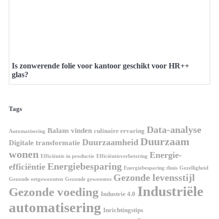
Is zonwerende folie voor kantoor geschikt voor HR++
glas?
Tags
Data-analyse
Balans vinden
culinaire ervaring
Automatisering
Duurzaam
Duurzaamheid
Digitale transformatie
wonen
Energie-
Efficiëntie in productie
Efficiëntieverbetering
Energiebesparing
efficiëntie
Energiebesparing thuis
Gezelligheid
Gezonde levensstijl
Gezonde eetgewoonten
Gezonde gewoontes
Industriële
Gezonde voeding
Industrie 4.0
automatisering
Inrichtingstips