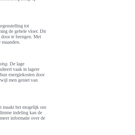
egenstelling tot
ing de gehele vloer. Dit
d door te brengen. Met
de maanden.
ming
. De lage
lteert vaak in lagere
 hun energiekosten door
rwijl men geniet van
it maakt het mogelijk om
 slimme indeling kan de
 meer informatie over de