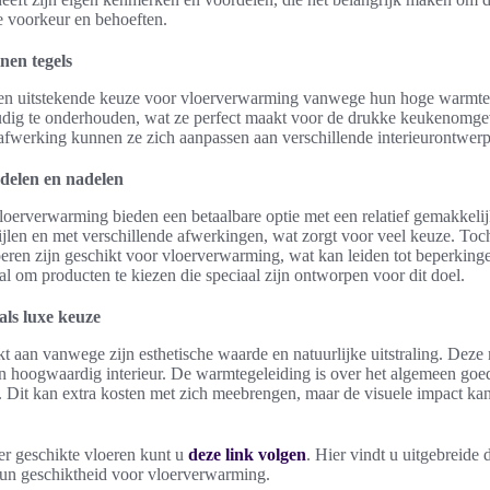
e voorkeur en behoeften.
nen tegels
een uitstekende keuze voor vloerverwarming vanwege hun hoge warmteg
udig te onderhouden, wat ze perfect maakt voor de drukke keukenomg
en afwerking kunnen ze zich aanpassen aan verschillende interieurontwer
delen en nadelen
oerverwarming bieden een betaalbare optie met een relatief gemakkelijke
tijlen en met verschillende afwerkingen, wat zorgt voor veel keuze. To
loeren zijn geschikt voor vloerverwarming, wat kan leiden tot beperkinge
aal om producten te kiezen die speciaal zijn ontworpen voor dit doel.
als luxe keuze
kt aan vanwege zijn esthetische waarde en natuurlijke uitstraling. Deze 
een hoogwaardig interieur. De warmtegeleiding is over het algemeen goed
 Dit kan extra kosten met zich meebrengen, maar de visuele impact kan
er geschikte vloeren kunt u
deze link volgen
. Hier vindt u uitgebreide 
hun geschiktheid voor vloerverwarming.