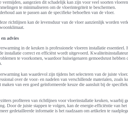
 vermijden, aangezien dit schadelijk kan zijn voor veel soorten vloeren
elingen te minimaliseren om de vloerintegriteit te beschermen.
derhoud aan te passen aan de specifieke behoeften van de vloer.
eze richtlijnen kan de levensduur van de vloer aanzienlijk worden verl
 woonklimaat.
e en advies
verwarming in de keuken is professionele vloeren installatie essentieel.
de installatie correct en efficiënt wordt uitgevoerd. Kwaliteitsinstallate
problemen te voorkomen, waardoor huiseigenaren gemoedsrust hebben 
n.
rwarming kan waardevol zijn tijdens het selecteren van de juiste vloer.
ssional over de voor- en nadelen van verschillende materialen, zoals k
het maken van een goed geïnformeerde keuze die aansluit bij de specifi
itters profiteren van richtlijnen voor vloerinstallatie keuken, waarbij 
ng. Door de juiste stappen te volgen, kan de energie-efficiëntie van het
eer gedetailleerde informatie is het raadzaam om artikelen te raadplege