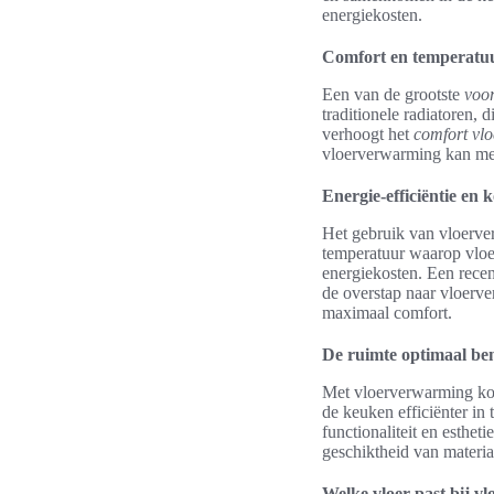
energiekosten.
Comfort en temperatuu
Een van de grootste
voo
traditionele radiatoren,
verhoogt het
comfort vl
vloerverwarming kan men
Energie-efficiëntie en 
Het gebruik van vloerve
temperatuur waarop vloer
energiekosten. Een rece
de overstap naar vloerve
maximaal comfort.
De ruimte optimaal be
Met vloerverwarming kom
de keuken efficiënter in 
functionaliteit en esthe
geschiktheid van materi
Welke vloer past bij v