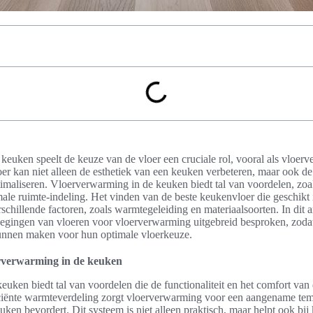
n keuken speelt de keuze van de vloer een cruciale rol, vooral als vloe
er kan niet alleen de esthetiek van een keuken verbeteren, maar ook de 
maliseren. Vloerverwarming in de keuken biedt tal van voordelen, zo
ale ruimte-indeling. Het vinden van de beste keukenvloer die geschikt
rschillende factoren, zoals warmtegeleiding en materiaalsoorten. In dit 
gingen van vloeren voor vloerverwarming uitgebreid besproken, zoda
unnen maken voor hun optimale vloerkeuze.
rverwarming in de keuken
uken biedt tal van voordelen die de functionaliteit en het comfort van 
iciënte warmteverdeling zorgt vloerverwarming voor een aangename tem
en bevordert. Dit systeem is niet alleen praktisch, maar helpt ook bij