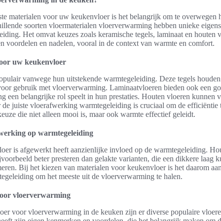
uiste materialen voor uw keukenvloer is het belangrijk om te overwege
illende soorten vloermaterialen vloerverwarming hebben unieke eigen
iding. Het omvat keuzes zoals keramische tegels, laminaat en houten v
gen voordelen en nadelen, vooral in de context van warmte en comfort.
voor uw keukenvloer
populair vanwege hun uitstekende warmtegeleiding. Deze tegels houden
 voor gebruik met vloerverwarming. Laminaatvloeren bieden ook een go
ing een belangrijke rol speelt in hun prestaties. Houten vloeren kunnen 
 de juiste vloerafwerking warmtegeleiding is cruciaal om de efficiëntie
euze die niet alleen mooi is, maar ook warmte effectief geleidt.
fwerking op warmtegeleiding
oer is afgewerkt heeft aanzienlijke invloed op de warmtegeleiding. Ho
voorbeeld beter presteren dan gelakte varianten, die een dikkere laag
en. Bij het kiezen van materialen voor keukenvloer is het daarom aan 
egeleiding om het meeste uit de vloerverwarming te halen.
 voor vloerverwarming
loer voor vloerverwarming in de keuken zijn er diverse populaire vloe
heeft zijn eigen kenmerken en voordelen, die het belangrijk maken om d