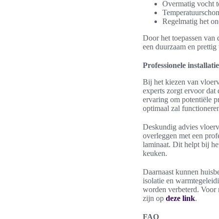
Overmatig vocht te
Temperatuurschomm
Regelmatig het on
Door het toepassen van d
een duurzaam en prettig
Professionele installati
Bij het kiezen van vloer
experts zorgt ervoor dat 
ervaring om potentiële 
optimaal zal functionere
Deskundig advies vloerve
overleggen met een profe
laminaat. Dit helpt bij 
keuken.
Daarnaast kunnen huisbez
isolatie en warmtegeleidi
worden verbeterd. Voor m
zijn op
deze link
.
FAQ