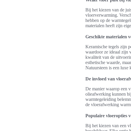
Bij het kiezen van de j
vloerverwarming. Versch
hebben op de warmtegele
materialen heeft zijn ei
Geschikte materialen 
Keramische tegels zijn 
waardoor ze ideaal zijn
kwaliteit van de uitvoer
esthetische waarde, maar
Natuursteen is een luxe k
De invloed van vloera
De manier waarop een vl
olieafwerking kunnen bij
warmtegeleiding belemmer
de vloerafwerking warmt
Populaire vloeropties
Bij het kiezen van een v
beschikbaar. Elke optie 