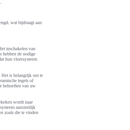
.
engd, wat bijdraagt aan
 Het inschakelen van
urs hebben de nodige
dat hun vloersysteem
 Het is belangrijk om te
eramische tegels of
eke behoeften van uw
gekeken wordt naar
 systeem aanzienlijk
n zoals die te vinden