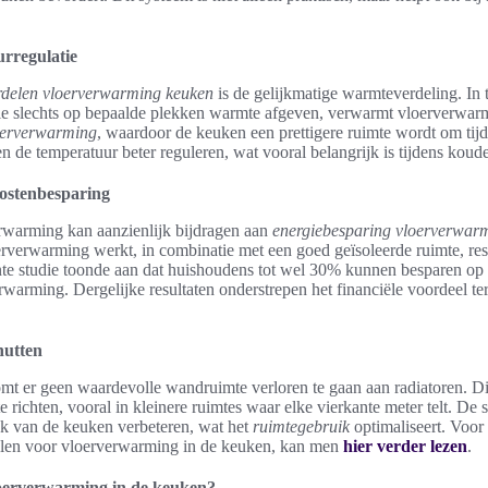
rregulatie
rdelen vloerverwarming keuken
is de gelijkmatige warmteverdeling. In t
 die slechts op bepaalde plekken warmte afgeven, verwarmt vloerverwarm
oerverwarming
, waardoor de keuken een prettigere ruimte wordt om tij
 de temperatuur beter reguleren, wat vooral belangrijk is tijdens kou
kostenbesparing
rwarming kan aanzienlijk bijdragen aan
energiebesparing vloerverwar
verwarming werkt, in combinatie met een goed geïsoleerde ruimte, resu
nte studie toonde aan dat huishoudens tot wel 30% kunnen besparen op
rwarming. Dergelijke resultaten onderstrepen het financiële voordeel te
nutten
t er geen waardevolle wandruimte verloren te gaan aan radiatoren. D
te richten, vooral in kleinere ruimtes waar elke vierkante meter telt. De
tiek van de keuken verbeteren, wat het
ruimtegebruik
optimaliseert. Voor
alen voor vloerverwarming in de keuken, kan men
hier verder lezen
.
loerverwarming in de keuken?