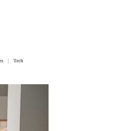
es
Tech