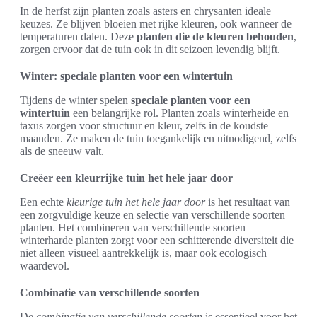
In de herfst zijn planten zoals asters en chrysanten ideale
keuzes. Ze blijven bloeien met rijke kleuren, ook wanneer de
temperaturen dalen. Deze
planten die de kleuren behouden
,
zorgen ervoor dat de tuin ook in dit seizoen levendig blijft.
Winter: speciale planten voor een wintertuin
Tijdens de winter spelen
speciale planten voor een
wintertuin
een belangrijke rol. Planten zoals winterheide en
taxus zorgen voor structuur en kleur, zelfs in de koudste
maanden. Ze maken de tuin toegankelijk en uitnodigend, zelfs
als de sneeuw valt.
Creëer een kleurrijke tuin het hele jaar door
Een echte
kleurige tuin het hele jaar door
is het resultaat van
een zorgvuldige keuze en selectie van verschillende soorten
planten. Het combineren van verschillende soorten
winterharde planten zorgt voor een schitterende diversiteit die
niet alleen visueel aantrekkelijk is, maar ook ecologisch
waardevol.
Combinatie van verschillende soorten
De
combinatie van verschillende soorten
is essentieel voor het