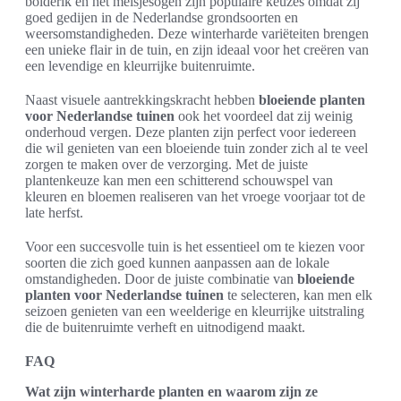
bolderik en het meisjesogen zijn populaire keuzes omdat zij
goed gedijen in de Nederlandse grondsoorten en
weersomstandigheden. Deze winterharde variëteiten brengen
een unieke flair in de tuin, en zijn ideaal voor het creëren van
een levendige en kleurrijke buitenruimte.
Naast visuele aantrekkingskracht hebben
bloeiende planten
voor Nederlandse tuinen
ook het voordeel dat zij weinig
onderhoud vergen. Deze planten zijn perfect voor iedereen
die wil genieten van een bloeiende tuin zonder zich al te veel
zorgen te maken over de verzorging. Met de juiste
plantenkeuze kan men een schitterend schouwspel van
kleuren en bloemen realiseren van het vroege voorjaar tot de
late herfst.
Voor een succesvolle tuin is het essentieel om te kiezen voor
soorten die zich goed kunnen aanpassen aan de lokale
omstandigheden. Door de juiste combinatie van
bloeiende
planten voor Nederlandse tuinen
te selecteren, kan men elk
seizoen genieten van een weelderige en kleurrijke uitstraling
die de buitenruimte verheft en uitnodigend maakt.
FAQ
Wat zijn winterharde planten en waarom zijn ze