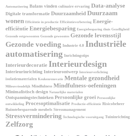
Data-analyse
Balans vinden
culinaire ervaring
Automatisering
Duurzaam
Duurzaamheid
Digitale transformatie
wonen
Energie-
Efficiëntie in productie
Efficiëntieverbetering
Energiebesparing
efficiëntie
Energiebesparing thuis
Gezelligheid
Gezonde levensstijl
Gezonde eetgewoonten
Gezonde gewoontes
Industriële
Gezonde voeding
Industrie 4.0
automatisering
Inrichtingstips
Interieurdesign
Interieurdecoratie
Interieurinrichting
Interieurontwerp
Interieurverlichting
Mentale gezondheid
isolatiematerialen
Keukenrenovatie
Mindfulness-oefeningen
Mindfulness
Milieuvriendelijk
Minimalistisch design
Natuurlijke materialen
Persoonlijke groei
Ontspanningstechnieken
Persoonlijke
Procesoptimalisatie
Risicobeheer
ontwikkeling
Productie-efficiëntie
Ruimtebesparende meubels
Stressmanagement
Stressvermindering
Tuininrichting
Technologische vooruitgang
Zelfzorg