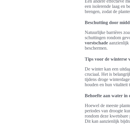
Een andere effectieve me
een isolerende laag en b
brengen, zodat de plant
Beschutting door midde
Natuurlijke barrières zo
schuttingen rondom gevo
vorstschade
aanzienlijk
beschermen.
Tips voor de winterse 
De winter kan een uitdag
cruciaal. Het is belangr
tijdens droge winterdag
houden en hun vitaliteit
Behoefte aan water in 
Hoewel de meeste planten
periodes van droogte k
rondom deze kwetsbare pl
Dit kan aanzienlijk bijd