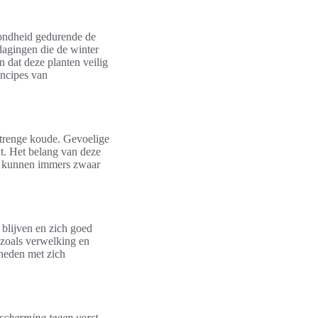
zondheid gedurende de
dagingen die de winter
 dat deze planten veilig
incipes van
strenge koude. Gevoelige
ht. Het belang van deze
 kunnen immers zwaar
 blijven en zich goed
 zoals verwelking en
gheden met zich
scherming tegen vorst