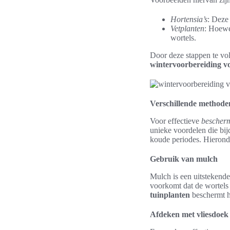
Hortensia’s
: Deze
Vetplanten
: Hoewe
wortels.
Door deze stappen te vol
wintervoorbereiding vo
Verschillende methode
Voor effectieve
bescherm
unieke voordelen die bi
koude periodes. Hieron
Gebruik van mulch
Mulch is een uitstekende
voorkomt dat de wortels
tuinplanten
beschermt h
Afdeken met vliesdoek 