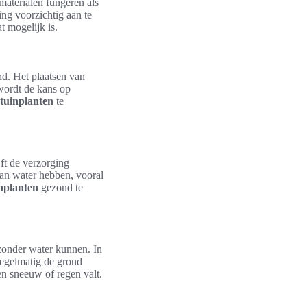
materialen fungeren als
ng voorzichtig aan te
 mogelijk is.
nd. Het plaatsen van
wordt de kans op
tuinplanten
te
jft de verzorging
aan water hebben, vooral
inplanten
gezond te
 zonder water kunnen. In
regelmatig de grond
en sneeuw of regen valt.