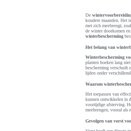
De
wintervoorbereiding
koudere maanden. Het is
met zich meebrengt, zoal
de winter doorkomen en i
winterbescherming
bes
Het belang van winter
Winterbescherming voo
planten boeken lang niet
bescherming verschuilt 
lijden onder verschillen
Waarom winterbescherm
Het toepassen van effec
kunnen ontwikkelen in d
voortijdige afsterving. H
meebrengen, vooral als 
Gevolgen van vorst voo
Vorst heeft een directe 