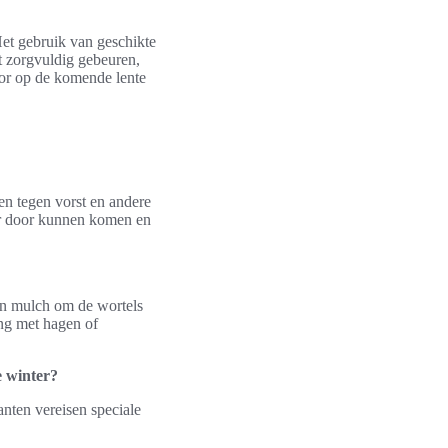
et gebruik van geschikte
t zorgvuldig gebeuren,
oor op de komende lente
en tegen vorst en andere
er door kunnen komen en
van mulch om de wortels
ing met hagen of
e winter?
anten vereisen speciale