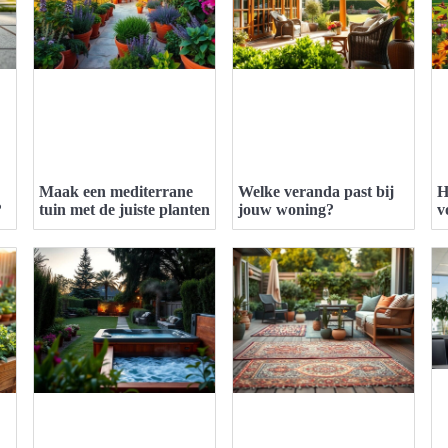
Maak een mediterrane
Welke veranda past bij
H
?
tuin met de juiste planten
jouw woning?
v