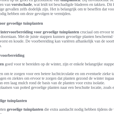
gen van
vorstschade
, wat leidt tot beschadigde bladeren en takken. Dit 
 gevallen zelfs dodelijk zijn. Het is belangrijk om te beseffen dat vo
nodig hebben om deze gevolgen te vermijden.
or gevoelige tuinplanten
intervoorbereiding voor gevoelige tuinplanten
cruciaal om ervoor te
oorstaan. Met de juiste stappen kunnen gevoelige planten beschermd
 vorst en koude. De voorbereiding kan variëren afhankelijk van de soort
n.
 voorbereiding
ten
goed voor te bereiden op de winter, zijn er enkele belangrijke stappe
n om te zorgen voor een betere luchtcirculatie en om eventuele zieke t
agen en ziektes om ervoor te zorgen dat planten gezond de winter ingaa
 een laag mulch rond de basis van de planten voor extra isolatie.
aatsen van potted gevoelige planten naar een beschutte locatie, zoals 
ige tuinplanten
orten
gevoelige tuinplanten
die extra aandacht nodig hebben tijdens de
: