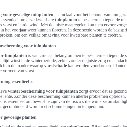
 voor gevoelige tuinplanten
is cruciaal voor het behoud van hun ge
 essentieel om deze kwetsbare
tuinplanten
te beschermen tegen de uit
s vorst en harde wind. Met de juiste maatregelen kan men ervoor zorgen
n het voorjaar weer kunnen floreren. In deze sectie worden de basispr
proken, om een veilige omgeving voor kwetsbare planten te creëren.
bescherming voor tuinplanten
r tuinplanten
is van cruciaal belang om hen te beschermen tegen de 
 altijd winst in de winterperiode, zeker zonder de juiste zorg en aandac
zich in de manier waarop
vorstschade
kan worden voorkomen. Planten
de vormen van vorst.
ing essentieel is
tieve
winterbescherming voor tuinplanten
zorgt ervoor dat ze gezond
e lente. Zonder deze bescherming kunnen allerlei problemen optreden,
et is essentieel om bewust te zijn van de risico’s die winterse omstandi
er gecombineerd wordt met schommelingen in temperatuur.
r gevoelige planten
invloed op de groei en gezondheid van
tuinplanten
. Bij onvoldoende
be