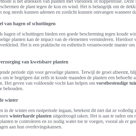
thode is het afdekken van planten met vliesdoek of noppenfolie. Deze 
eschermen de plant tegen de kou en wind. Het is belangrijk om de dekki
en nog steeds kunnen ademen en zonlicht kunnen ontvangen wanneer dat
l van hagen of schuttingen
als hagen of schuttingen bieden een goede bescherming tegen koude wi
elige planten kan de impact van de elementen verminderen. Hierdoor 
 verkleind. Het is een praktische en esthetisch verantwoorde manier om
verzorging van kwetsbare planten
ende periode zijn voor gevoelige planten. Terwijl de groei afneemt, bli
ijk om te begrijpen dat zelfs in koude maanden de planten een behoefte 
en. Het geven van voldoende vocht kan helpen om
vorstbestendige tu
 te behouden.
de winter
 in de winter een rustperiode ingaan, betekent dit niet dat ze volledig
unnen
winterharde planten
uitgedroogd raken. Het is aan te raden om 
anten te controleren en zo nodig water toe te voegen, vooral als er ge
ragen aan hun overlevingskansen.