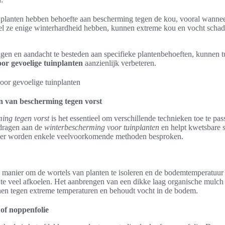
 planten hebben behoefte aan bescherming tegen de kou, vooral wanneer
l ze enige winterhardheid hebben, kunnen extreme kou en vocht schade
gen en aandacht te besteden aan specifieke plantenbehoeften, kunnen t
or gevoelige tuinplanten
aanzienlijk verbeteren.
n van bescherming tegen vorst
ing tegen vorst
is het essentieel om verschillende technieken toe te pa
jdragen aan de
winterbescherming voor tuinplanten
en helpt kwetsbare s
der worden enkele veelvoorkomende methoden besproken.
 manier om de wortels van planten te isoleren en de bodemtemperatuur 
 te veel afkoelen. Het aanbrengen van een dikke laag organische mulc
en tegen extreme temperaturen en behoudt vocht in de bodem.
of noppenfolie