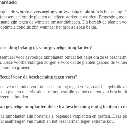
hardheid
tap in de
winterse verzorging van kwetsbare planten
is bemesting. H
is essentieel om de planten te helpen sterker te worden. Bemesting moe
estand zijn tegen de winterse omstandigheden. Dit bereidt de planten v
 optimale conditie zijn wanneer het groeiseizoen begin.
reiding belangrijk voor gevoelige tuinplanten?
ssentieel voor gevoelige tuinplanten omdat het helpt om ze te bescherm
. Deze voorbereidingen zorgen ervoor dat de planten gezond de wint
ed kunnen groeien.
fectief voor de bescherming tegen vorst?
fectieve methoden voor de bescherming tegen vorst, zoals het gebruik 
n van planten met vliesdoek of noppenfolie, en het creëren van beschutt
tegen te houden.
an gevoelige tuinplanten die extra bescherming nodig hebben in d
e tuinplanten zijn hortensia’s, bepaalde vetplanten en graften. Deze pl
s het aanbrengen van mulch en het beschermen tegen extreme kou.