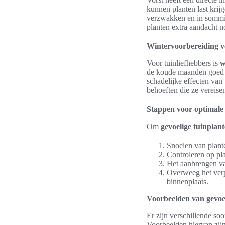
kunnen planten last krij
verzwakken en in sommige
planten extra aandacht 
Wintervoorbereiding vo
Voor tuinliefhebbers is
w
de koude maanden goed d
schadelijke effecten van
behoeften die ze vereise
Stappen voor optimale
Om
gevoelige tuinplan
Snoeien van plante
Controleren op pl
Het aanbrengen van
Overweeg het verpl
binnenplaats.
Voorbeelden van gevoel
Er zijn verschillende so
Voorbeelden hiervan zijn