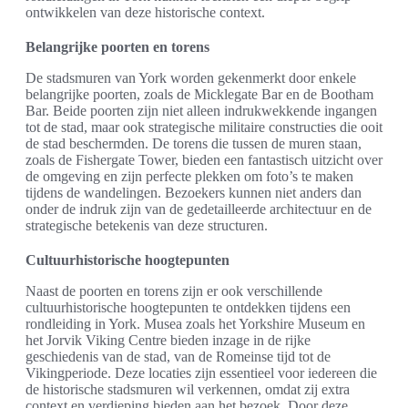
ontwikkelen van deze historische context.
Belangrijke poorten en torens
De stadsmuren van York worden gekenmerkt door enkele
belangrijke poorten, zoals de Micklegate Bar en de Bootham
Bar. Beide poorten zijn niet alleen indrukwekkende ingangen
tot de stad, maar ook strategische militaire constructies die ooit
de stad beschermden. De torens die tussen de muren staan,
zoals de Fishergate Tower, bieden een fantastisch uitzicht over
de omgeving en zijn perfecte plekken om foto’s te maken
tijdens de wandelingen. Bezoekers kunnen niet anders dan
onder de indruk zijn van de gedetailleerde architectuur en de
strategische betekenis van deze structuren.
Cultuurhistorische hoogtepunten
Naast de poorten en torens zijn er ook verschillende
cultuurhistorische hoogtepunten te ontdekken tijdens een
rondleiding in York. Musea zoals het Yorkshire Museum en
het Jorvik Viking Centre bieden inzage in de rijke
geschiedenis van de stad, van de Romeinse tijd tot de
Vikingperiode. Deze locaties zijn essentieel voor iedereen die
de historische stadsmuren wil verkennen, omdat zij extra
context en verdieping bieden aan het bezoek. Door deze