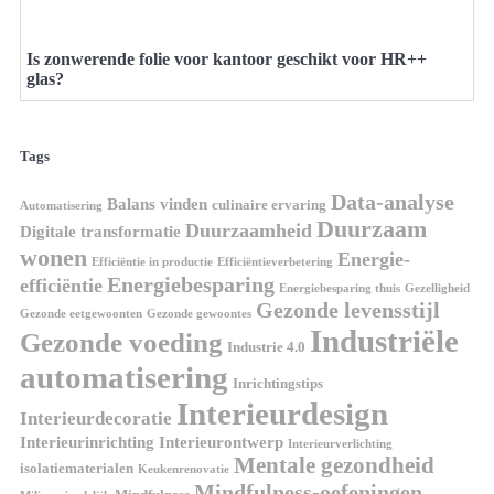
Is zonwerende folie voor kantoor geschikt voor HR++
glas?
Tags
Data-analyse
Balans vinden
culinaire ervaring
Automatisering
Duurzaam
Duurzaamheid
Digitale transformatie
wonen
Energie-
Efficiëntie in productie
Efficiëntieverbetering
Energiebesparing
efficiëntie
Energiebesparing thuis
Gezelligheid
Gezonde levensstijl
Gezonde eetgewoonten
Gezonde gewoontes
Industriële
Gezonde voeding
Industrie 4.0
automatisering
Inrichtingstips
Interieurdesign
Interieurdecoratie
Interieurinrichting
Interieurontwerp
Interieurverlichting
Mentale gezondheid
isolatiematerialen
Keukenrenovatie
Mindfulness-oefeningen