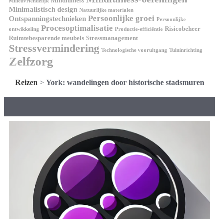
Mindfulness
Milieuvriendelijk
Minimalistisch design
Natuurlijke materialen
Persoonlijke groei
Ontspanningstechnieken
Persoonlijke
Procesoptimalisatie
Risicobeheer
ontwikkeling
Productie-efficiëntie
Ruimtebesparende meubels
Stressmanagement
Stressvermindering
Technologische vooruitgang
Tuininrichting
Zelfzorg
Reizen
>
York: wandelingen door historische stadsmuren