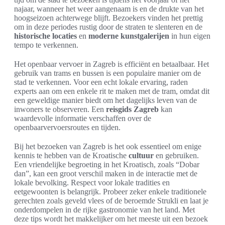
najaar, wanneer het weer aangenaam is en de drukte van het
hoogseizoen achterwege blijft. Bezoekers vinden het prettig
om in deze periodes rustig door de straten te slenteren en de
historische locaties
en
moderne kunstgalerijen
in hun eigen
tempo te verkennen.
Het openbaar vervoer in Zagreb is efficiënt en betaalbaar. Het
gebruik van trams en bussen is een populaire manier om de
stad te verkennen. Voor een echt lokale ervaring, raden
experts aan om een enkele rit te maken met de tram, omdat dit
een geweldige manier biedt om het dagelijks leven van de
inwoners te observeren. Een
reisgids Zagreb
kan
waardevolle informatie verschaffen over de
openbaarvervoersroutes en tijden.
Bij het bezoeken van Zagreb is het ook essentieel om enige
kennis te hebben van de Kroatische
cultuur
en gebruiken.
Een vriendelijke begroeting in het Kroatisch, zoals “Dobar
dan”, kan een groot verschil maken in de interactie met de
lokale bevolking. Respect voor lokale tradities en
eetgewoonten is belangrijk. Probeer zeker enkele traditionele
gerechten zoals geveld vlees of de beroemde Strukli en laat je
onderdompelen in de rijke gastronomie van het land. Met
deze tips wordt het makkelijker om het meeste uit een bezoek