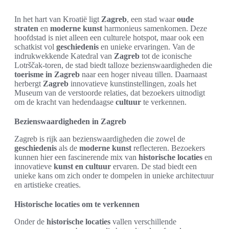
In het hart van Kroatië ligt
Zagreb
, een stad waar
oude
straten
en
moderne kunst
harmonieus samenkomen. Deze
hoofdstad is niet alleen een culturele hotspot, maar ook een
schatkist vol
geschiedenis
en unieke ervaringen. Van de
indrukwekkende Katedral van
Zagreb
tot de iconische
Lotrščak-toren, de stad biedt talloze bezienswaardigheden die
toerisme in Zagreb
naar een hoger niveau tillen. Daarnaast
herbergt
Zagreb
innovatieve kunstinstellingen, zoals het
Museum van de verstoorde relaties, dat bezoekers uitnodigt
om de kracht van hedendaagse
cultuur
te verkennen.
Bezienswaardigheden in Zagreb
Zagreb is rijk aan bezienswaardigheden die zowel de
geschiedenis
als de
moderne kunst
reflecteren. Bezoekers
kunnen hier een fascinerende mix van
historische locaties
en
innovatieve
kunst en cultuur
ervaren. De stad biedt een
unieke kans om zich onder te dompelen in unieke architectuur
en artistieke creaties.
Historische locaties om te verkennen
Onder de
historische locaties
vallen verschillende