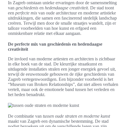
In Zagreb ontstaan unieke ervaringen door de samensmelting
van
geschiedenis
en
hedendaagse creativiteit
. De stad toont
een
perfecte mix
van oude architectuur en moderne artistieke
uitdrukkingen, die samen een fascinerend stedelijk landschap
creëren. Terwijl men door de smalle straatjes wandelt, zijn er
talloze voorbeelden van hoe kunst en erfgoed een
onmiskenbare relatie met elkaar aangaan.
De perfecte mix van geschiedenis en hedendaagse
creativiteit
De invloed van moderne artiesten en architecten is zichtbaar
in elke hoek van de stad. De kleurrijke straatkunst en
uitdagende installaties stralen een jonger energiek gevoel uit,
terwijl de eeuwenoude gebouwen de rijke geschiedenis van
Zagreb vertegenwoordigen. Een bijzonder voorbeeld is het
“Museum van Broken Relationships”, dat niet alleen verhalen
vertelt, maar ook de emotionele band tussen het verleden en
het heden benadrukt.
De combinatie van
tussen oude straten en moderne kunst
maakt van Zagreb een dynamische bestemming. De stad
nodigt bezoekers uit om de verschillende lagen van zijn