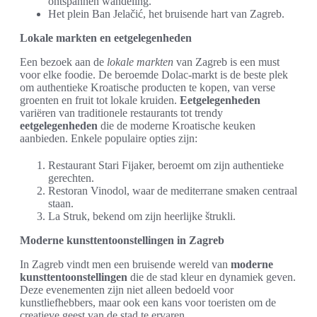
ontspannen wandeling.
Het plein Ban Jelačić, het bruisende hart van Zagreb.
Lokale markten en eetgelegenheden
Een bezoek aan de
lokale markten
van Zagreb is een must
voor elke foodie. De beroemde Dolac-markt is de beste plek
om authentieke Kroatische producten te kopen, van verse
groenten en fruit tot lokale kruiden.
Eetgelegenheden
variëren van traditionele restaurants tot trendy
eetgelegenheden
die de moderne Kroatische keuken
aanbieden. Enkele populaire opties zijn:
Restaurant Stari Fijaker, beroemt om zijn authentieke
gerechten.
Restoran Vinodol, waar de mediterrane smaken centraal
staan.
La Struk, bekend om zijn heerlijke štrukli.
Moderne kunsttentoonstellingen in Zagreb
In Zagreb vindt men een bruisende wereld van
moderne
kunsttentoonstellingen
die de stad kleur en dynamiek geven.
Deze evenementen zijn niet alleen bedoeld voor
kunstliefhebbers, maar ook een kans voor toeristen om de
creatieve geest van de stad te ervaren.