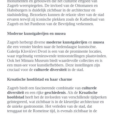
monumenten en gebouwen die het culturele erfgoed van
Zagreb weerspiegelen. De invloed van de Ottomanen en
Habsburgers is duidelijk zichtbaar in de architectuur en
stadsindeling. Bezoekers kunnen de relaxte sfeer van de stad
ervaren terwijl zij iconische plekken zoals de Kathedraal van
Zagreb en het Pantheon van de Bevrijding verkennen.
Moderne kunstgalerijen en musea
Zagreb herbergt diverse
moderne kunstgalerijen
en
musea
die een venster bieden naar de hedendaagse kunstscène.
Galerija Klovićevi Dvori is een van de prominente locaties,
waar regelmatig vernieuwende tentoonstellingen plaatsvinden.
Ook het Mimara Museum biedt waardevolle collecties en is
een must-see voor kunstliefhebbers. Deze instellingen zijn
cruciaal voor de
culturele diversiteit
in de stad.
Kroatische hoofdstad en haar charme
Zagreb biedt een fascinerende combinatie van
culturele
diversiteit
en een rijke
geschiedenis
. Als de
Kroatische
hoofdstad
heeft het de invloeden van verschillende tijdperken
geïntegreerd, wat zichtbaar is in de kleurrijke architectuur en
de unieke gastronomie. Het verleden van de stad, dat
teruggaat tot de Romeinse tijd, is evenals zichtbaar in de