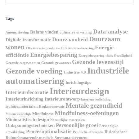
Tags
Data-analyse
Balans vinden
culinaire ervaring
Automatisering
Duurzaam
Duurzaamheid
Digitale transformatie
wonen
Energie-
Efficiëntie in productie
Efficiëntieverbetering
Energiebesparing
efficiëntie
Energiebesparing thuis
Gezelligheid
Gezonde levensstijl
Gezonde eetgewoonten
Gezonde gewoontes
Industriële
Gezonde voeding
Industrie 4.0
automatisering
Inrichtingstips
Interieurdesign
Interieurdecoratie
Interieurinrichting
Interieurontwerp
Interieurverlichting
Mentale gezondheid
isolatiematerialen
Keukenrenovatie
Mindfulness-oefeningen
Mindfulness
Milieuvriendelijk
Minimalistisch design
Natuurlijke materialen
Persoonlijke groei
Ontspanningstechnieken
Persoonlijke
Procesoptimalisatie
Risicobeheer
ontwikkeling
Productie-efficiëntie
Ruimtebesparende meubels
Stressmanagement