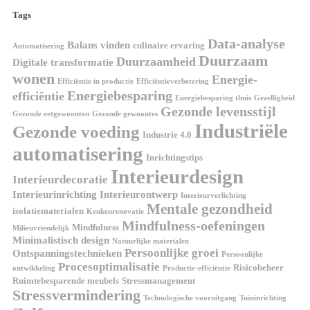
Tags
Data-analyse
Balans vinden
culinaire ervaring
Automatisering
Duurzaam
Duurzaamheid
Digitale transformatie
wonen
Energie-
Efficiëntie in productie
Efficiëntieverbetering
Energiebesparing
efficiëntie
Energiebesparing thuis
Gezelligheid
Gezonde levensstijl
Gezonde eetgewoonten
Gezonde gewoontes
Industriële
Gezonde voeding
Industrie 4.0
automatisering
Inrichtingstips
Interieurdesign
Interieurdecoratie
Interieurinrichting
Interieurontwerp
Interieurverlichting
Mentale gezondheid
isolatiematerialen
Keukenrenovatie
Mindfulness-oefeningen
Mindfulness
Milieuvriendelijk
Minimalistisch design
Natuurlijke materialen
Persoonlijke groei
Ontspanningstechnieken
Persoonlijke
Procesoptimalisatie
Risicobeheer
ontwikkeling
Productie-efficiëntie
Ruimtebesparende meubels
Stressmanagement
Stressvermindering
Technologische vooruitgang
Tuininrichting