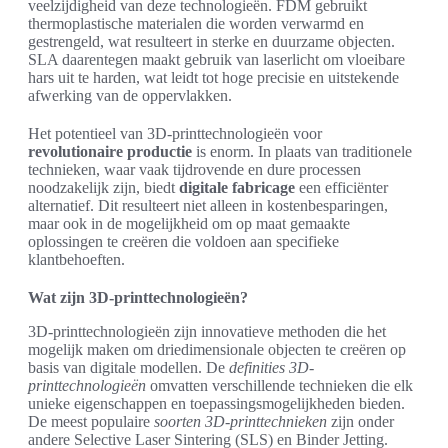
veelzijdigheid van deze technologieën. FDM gebruikt
thermoplastische materialen die worden verwarmd en
gestrengeld, wat resulteert in sterke en duurzame objecten.
SLA daarentegen maakt gebruik van laserlicht om vloeibare
hars uit te harden, wat leidt tot hoge precisie en uitstekende
afwerking van de oppervlakken.
Het potentieel van 3D-printtechnologieën voor
revolutionaire productie
is enorm. In plaats van traditionele
technieken, waar vaak tijdrovende en dure processen
noodzakelijk zijn, biedt
digitale fabricage
een efficiënter
alternatief. Dit resulteert niet alleen in kostenbesparingen,
maar ook in de mogelijkheid om op maat gemaakte
oplossingen te creëren die voldoen aan specifieke
klantbehoeften.
Wat zijn 3D-printtechnologieën?
3D-printtechnologieën zijn innovatieve methoden die het
mogelijk maken om driedimensionale objecten te creëren op
basis van digitale modellen. De
definities 3D-
printtechnologieën
omvatten verschillende technieken die elk
unieke eigenschappen en toepassingsmogelijkheden bieden.
De meest populaire
soorten 3D-printtechnieken
zijn onder
andere Selective Laser Sintering (SLS) en Binder Jetting.