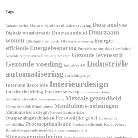
Tags
Data-analyse
Balans vinden
culinaire ervaring
Automatisering
Duurzaam
Duurzaamheid
Digitale transformatie
wonen
Energie-
Efficiëntie in productie
Efficiëntieverbetering
Energiebesparing
efficiëntie
Energiebesparing thuis
Gezelligheid
Gezonde levensstijl
Gezonde eetgewoonten
Gezonde gewoontes
Industriële
Gezonde voeding
Industrie 4.0
automatisering
Inrichtingstips
Interieurdesign
Interieurdecoratie
Interieurinrichting
Interieurontwerp
Interieurverlichting
Mentale gezondheid
isolatiematerialen
Keukenrenovatie
Mindfulness-oefeningen
Mindfulness
Milieuvriendelijk
Minimalistisch design
Natuurlijke materialen
Persoonlijke groei
Ontspanningstechnieken
Persoonlijke
Procesoptimalisatie
Risicobeheer
ontwikkeling
Productie-efficiëntie
Ruimtebesparende meubels
Stressmanagement
Stressvermindering
Tuininrichting
Technologische vooruitgang