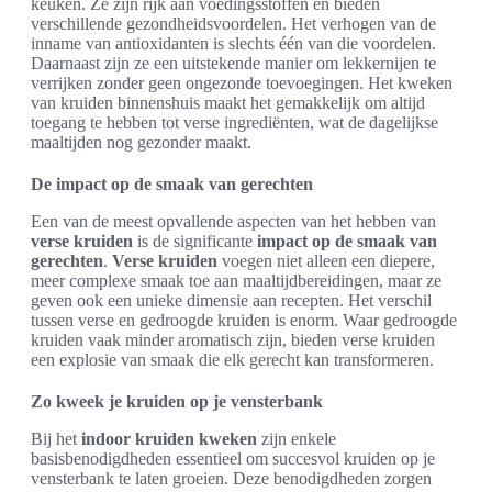
keuken. Ze zijn rijk aan voedingsstoffen en bieden
verschillende gezondheidsvoordelen. Het verhogen van de
inname van antioxidanten is slechts één van die voordelen.
Daarnaast zijn ze een uitstekende manier om lekkernijen te
verrijken zonder geen ongezonde toevoegingen. Het kweken
van kruiden binnenshuis maakt het gemakkelijk om altijd
toegang te hebben tot verse ingrediënten, wat de dagelijkse
maaltijden nog gezonder maakt.
De impact op de smaak van gerechten
Een van de meest opvallende aspecten van het hebben van
verse kruiden
is de significante
impact op de smaak van
gerechten
.
Verse kruiden
voegen niet alleen een diepere,
meer complexe smaak toe aan maaltijdbereidingen, maar ze
geven ook een unieke dimensie aan recepten. Het verschil
tussen verse en gedroogde kruiden is enorm. Waar gedroogde
kruiden vaak minder aromatisch zijn, bieden verse kruiden
een explosie van smaak die elk gerecht kan transformeren.
Zo kweek je kruiden op je vensterbank
Bij het
indoor kruiden kweken
zijn enkele
basisbenodigdheden essentieel om succesvol kruiden op je
vensterbank te laten groeien. Deze benodigdheden zorgen