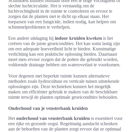
Schimmels kunnen ontstaan door een te hoge vochtigheid of
slechte luchtcirculatie. Het is verstandig om de
luchtvochtigheid in de ruimte te controleren en ervoor te
zorgen dat de planten niet te dicht op elkaar staan. Het
toepassen van een fungicide, indien nodig, kan helpen om
schimmelproblemen te verhelpen.
Een andere uitdaging bij
indoor kruiden kweken
is het
creëren van de juiste groeicondities. Het kan soms lastig zijn
om een adequate hoeveelheid licht te bieden. Kunstmatige
verlichting kan een praktische oplossing bieden. Daarnaast
moet men ervoor zorgen dat de potten die gebruikt worden,
voldoende drainage hebben om wateroverlast te voorkomen.
Voor degenen met beperkte ruimte kunnen alternatieve
methoden zoals hydrocultuur en verticale tuinen uitstekende
oplossingen zijn. Deze technieken kunnen het mogelijk
maken om efficiënter gebruik te maken van de beschikbare
ruimte terwijl de planten optimale groeicondities behouden.
Onderhoud van je vensterbank kruiden
Het
onderhoud van vensterbank kruiden
is essentieel voor
een rijke en gezonde oogst. Regelmatig aandacht schenken
aan de behoeften van de planten zorgt ervoor dat ze optimaal